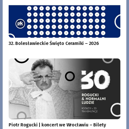
32. Bolesławieckie Święto Ceramiki – 2026
Piotr Rogucki | koncert we Wrocławiu – Bilety