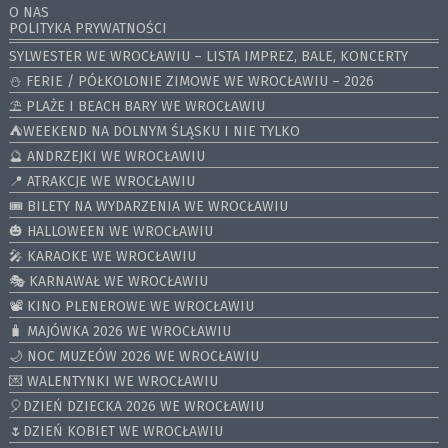
O NAS
POLITYKA PRYWATNOŚCI
SYLWESTER WE WROCŁAWIU – LISTA IMPREZ, BALE, KONCERTY
⛄️ FERIE / PÓŁKOLONIE ZIMOWE WE WROCŁAWIU – 2026
⛱️ PLAŻE I BEACH BARY WE WROCŁAWIU
⛺️WEEKEND NA DOLNYM ŚLĄSKU I NIE TYLKO
🔮 ANDRZEJKI WE WROCŁAWIU
📍 ATRAKCJE WE WROCŁAWIU
🎟️ BILETY NA WYDARZENIA WE WROCŁAWIU
🎃 HALLOWEEN WE WROCŁAWIU
🎤 KARAOKE WE WROCŁAWIU
🎭 KARNAWAŁ WE WROCŁAWIU
📽️ KINO PLENEROWE WE WROCŁAWIU
🧳 MAJÓWKA 2026 WE WROCŁAWIU
🌙 NOC MUZEÓW 2026 WE WROCŁAWIU
💌 WALENTYNKI WE WROCŁAWIU
🎈DZIEŃ DZIECKA 2026 WE WROCŁAWIU
🌷DZIEŃ KOBIET WE WROCŁAWIU