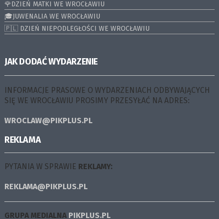
🌹DZIEŃ MATKI WE WROCŁAWIU
🎓JUWENALIA WE WROCŁAWIU
🇵🇱 DZIEŃ NIEPODLEGŁOŚCI WE WROCŁAWIU
JAK DODAĆ WYDARZENIE
INFORMACJE PRASOWE O WYDARZENIACH ODBYWAJĄCYCH
SIĘ WE WROCŁAWIU PROSIMY PRZESYŁAĆ NA ADRES:
WROCLAW@PIKPLUS.PL
REKLAMA
PYTANIA W SPRAWIE
REKLAMY:
REKLAMA@PIKPLUS.PL
GRUPA MEDIALNA
PIKPLUS.PL