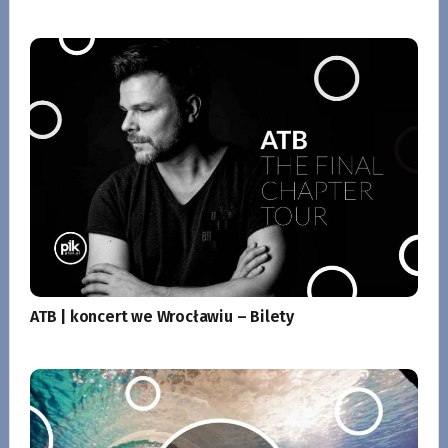
ATB | koncert we Wrocławiu – Bilety