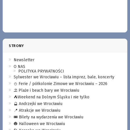
STRONY
Newsletter
O NAS
POLITYKA PRYWATNOŚCI
Sylwester we Wrocławiu – lista imprez, bale, koncerty
⛄️ Ferie / półkolonie Zimowe we Wrocławiu – 2026
⛱️ Plaże i beach bary we Wrocławiu
⛺️Weekend na Dolnym Śląsku i nie tylko
🔮 Andrzejki we Wrocławiu
📍 Atrakcje we Wrocławiu
🎟️ Bilety na wydarzenia we Wrocławiu
🎃 Halloween we Wrocławiu