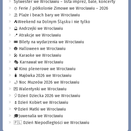
Sylwester we Wrocławiu – lista imprez, bale, koncerty
⛄️ Ferie / półkolonie Zimowe we Wrocławiu – 2026
⛱️ Plaże i beach bary we Wrocławiu
⛺️Weekend na Dolnym Śląsku i nie tylko
🔮 Andrzejki we Wrocławiu
📍 Atrakcje we Wrocławiu
🎟️ Bilety na wydarzenia we Wrocławiu
🎃 Halloween we Wrocławiu
🎤 Karaoke we Wrocławiu
🎭 Karnawał we Wrocławiu
📽️ Kino plenerowe we Wrocławiu
🧳 Majówka 2026 we Wrocławiu
🌙 Noc Muzeów 2026 we Wrocławiu
💌 Walentynki we Wrocławiu
🎈Dzień Dziecka 2026 we Wrocławiu
🌷Dzień Kobiet we Wrocławiu
🌹Dzień Matki we Wrocławiu
🎓Juwenalia we Wrocławiu
🇵🇱 Dzień Niepodległości we Wrocławiu