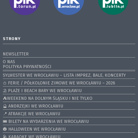
STRONY
NEWSLETTER
O NAS
POLITYKA PRYWATNOŚCI
SYLWESTER WE WROCŁAWIU – LISTA IMPREZ, BALE, KONCERTY
⛄️ FERIE / PÓŁKOLONIE ZIMOWE WE WROCŁAWIU – 2026
⛱️ PLAŻE I BEACH BARY WE WROCŁAWIU
⛺️WEEKEND NA DOLNYM ŚLĄSKU I NIE TYLKO
🔮 ANDRZEJKI WE WROCŁAWIU
📍 ATRAKCJE WE WROCŁAWIU
🎟️ BILETY NA WYDARZENIA WE WROCŁAWIU
🎃 HALLOWEEN WE WROCŁAWIU
🎤 KARAOKE WE WROCŁAWIU