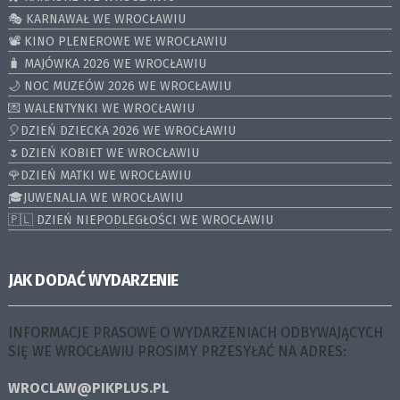
🎭 KARNAWAŁ WE WROCŁAWIU
📽️ KINO PLENEROWE WE WROCŁAWIU
🧳 MAJÓWKA 2026 WE WROCŁAWIU
🌙 NOC MUZEÓW 2026 WE WROCŁAWIU
💌 WALENTYNKI WE WROCŁAWIU
🎈DZIEŃ DZIECKA 2026 WE WROCŁAWIU
🌷DZIEŃ KOBIET WE WROCŁAWIU
🌹DZIEŃ MATKI WE WROCŁAWIU
🎓JUWENALIA WE WROCŁAWIU
🇵🇱 DZIEŃ NIEPODLEGŁOŚCI WE WROCŁAWIU
JAK DODAĆ WYDARZENIE
INFORMACJE PRASOWE O WYDARZENIACH ODBYWAJĄCYCH
SIĘ WE WROCŁAWIU PROSIMY PRZESYŁAĆ NA ADRES:
WROCLAW@PIKPLUS.PL