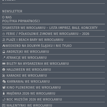
NEWSLETTER
O NAS
POLITYKA PRYWATNOŚCI
SYLWESTER WE WROCŁAWIU – LISTA IMPREZ, BALE, KONCERTY
⛄️ FERIE / PÓŁKOLONIE ZIMOWE WE WROCŁAWIU – 2026
⛱️ PLAŻE I BEACH BARY WE WROCŁAWIU
⛺️WEEKEND NA DOLNYM ŚLĄSKU I NIE TYLKO
🔮 ANDRZEJKI WE WROCŁAWIU
📍 ATRAKCJE WE WROCŁAWIU
🎟️ BILETY NA WYDARZENIA WE WROCŁAWIU
🎃 HALLOWEEN WE WROCŁAWIU
🎤 KARAOKE WE WROCŁAWIU
🎭 KARNAWAŁ WE WROCŁAWIU
📽️ KINO PLENEROWE WE WROCŁAWIU
🧳 MAJÓWKA 2026 WE WROCŁAWIU
🌙 NOC MUZEÓW 2026 WE WROCŁAWIU
💌 WALENTYNKI WE WROCŁAWIU