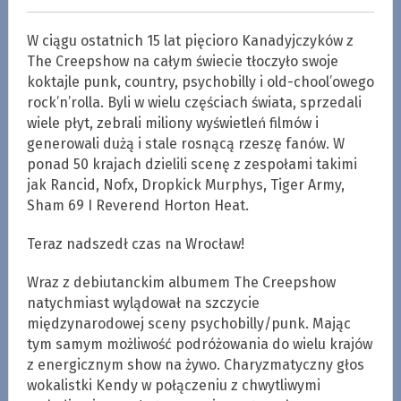
W ciągu ostatnich 15 lat pięcioro Kanadyjczyków z
The Creepshow na całym świecie tłoczyło swoje
koktajle punk, country, psychobilly i old-chool’owego
rock’n’rolla. Byli w wielu częściach świata, sprzedali
wiele płyt, zebrali miliony wyświetleń filmów i
generowali dużą i stale rosnącą rzeszę fanów. W
ponad 50 krajach dzielili scenę z zespołami takimi
jak Rancid, Nofx, Dropkick Murphys, Tiger Army,
Sham 69 I Reverend Horton Heat.
Teraz nadszedł czas na Wrocław!
Wraz z debiutanckim albumem The Creepshow
natychmiast wylądował na szczycie
międzynarodowej sceny psychobilly/punk. Mając
tym samym możliwość podróżowania do wielu krajów
z energicznym show na żywo. Charyzmatyczny głos
wokalistki Kendy w połączeniu z chwytliwymi