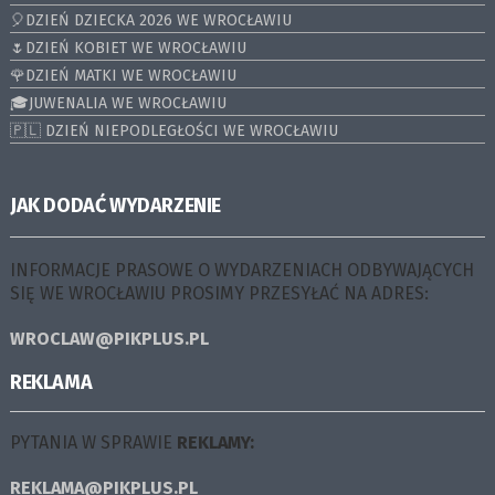
🎈DZIEŃ DZIECKA 2026 WE WROCŁAWIU
🌷DZIEŃ KOBIET WE WROCŁAWIU
🌹DZIEŃ MATKI WE WROCŁAWIU
🎓JUWENALIA WE WROCŁAWIU
🇵🇱 DZIEŃ NIEPODLEGŁOŚCI WE WROCŁAWIU
JAK DODAĆ WYDARZENIE
INFORMACJE PRASOWE O WYDARZENIACH ODBYWAJĄCYCH
SIĘ WE WROCŁAWIU PROSIMY PRZESYŁAĆ NA ADRES:
WROCLAW@PIKPLUS.PL
REKLAMA
PYTANIA W SPRAWIE
REKLAMY:
REKLAMA@PIKPLUS.PL