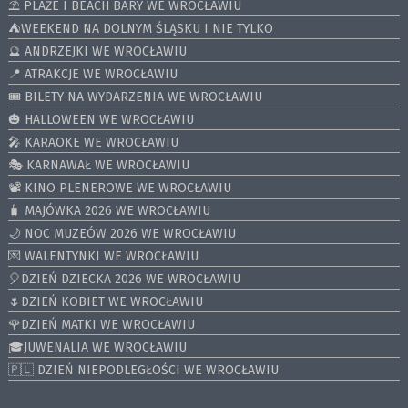
⛱️ PLAŻE I BEACH BARY WE WROCŁAWIU
⛺️WEEKEND NA DOLNYM ŚLĄSKU I NIE TYLKO
🔮 ANDRZEJKI WE WROCŁAWIU
📍 ATRAKCJE WE WROCŁAWIU
🎟️ BILETY NA WYDARZENIA WE WROCŁAWIU
🎃 HALLOWEEN WE WROCŁAWIU
🎤 KARAOKE WE WROCŁAWIU
🎭 KARNAWAŁ WE WROCŁAWIU
📽️ KINO PLENEROWE WE WROCŁAWIU
🧳 MAJÓWKA 2026 WE WROCŁAWIU
🌙 NOC MUZEÓW 2026 WE WROCŁAWIU
💌 WALENTYNKI WE WROCŁAWIU
🎈DZIEŃ DZIECKA 2026 WE WROCŁAWIU
🌷DZIEŃ KOBIET WE WROCŁAWIU
🌹DZIEŃ MATKI WE WROCŁAWIU
🎓JUWENALIA WE WROCŁAWIU
🇵🇱 DZIEŃ NIEPODLEGŁOŚCI WE WROCŁAWIU