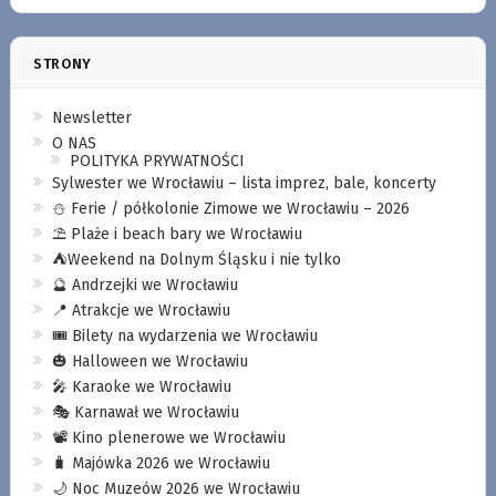
STRONY
Newsletter
O NAS
POLITYKA PRYWATNOŚCI
Sylwester we Wrocławiu – lista imprez, bale, koncerty
⛄️ Ferie / półkolonie Zimowe we Wrocławiu – 2026
⛱️ Plaże i beach bary we Wrocławiu
⛺️Weekend na Dolnym Śląsku i nie tylko
🔮 Andrzejki we Wrocławiu
📍 Atrakcje we Wrocławiu
🎟️ Bilety na wydarzenia we Wrocławiu
🎃 Halloween we Wrocławiu
🎤 Karaoke we Wrocławiu
🎭 Karnawał we Wrocławiu
📽️ Kino plenerowe we Wrocławiu
🧳 Majówka 2026 we Wrocławiu
🌙 Noc Muzeów 2026 we Wrocławiu