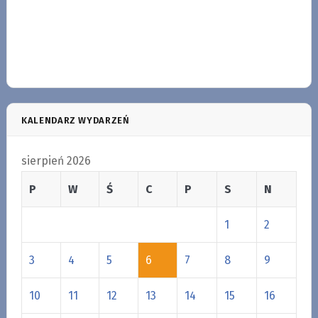
KALENDARZ WYDARZEŃ
sierpień 2026
P
W
Ś
C
P
S
N
1
2
3
4
5
6
7
8
9
10
11
12
13
14
15
16