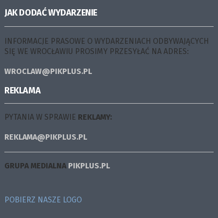
JAK DODAĆ WYDARZENIE
INFORMACJE PRASOWE O WYDARZENIACH ODBYWAJĄCYCH
SIĘ WE WROCŁAWIU PROSIMY PRZESYŁAĆ NA ADRES:
WROCLAW@PIKPLUS.PL
REKLAMA
PYTANIA W SPRAWIE
REKLAMY:
REKLAMA@PIKPLUS.PL
GRUPA MEDIALNA
PIKPLUS.PL
POBIERZ NASZE LOGO