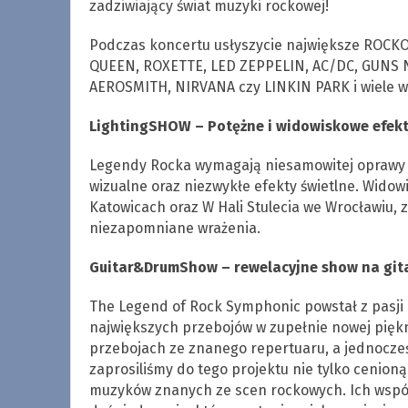
zadziwiający świat muzyki rockowej!
Podczas koncertu usłyszycie największe ROCKO
QUEEN, ROXETTE, LED ZEPPELIN, AC/DC, GUNS N
AEROSMITH, NIRVANA czy LINKIN PARK i wiele wi
LightingSHOW – Potężne i widowiskowe efekt
Legendy Rocka wymagają niesamowitej oprawy d
wizualne oraz niezwykłe efekty świetlne. Wid
Katowicach oraz W Hali Stulecia we Wrocławiu,
niezapomniane wrażenia.
Guitar&DrumShow – rewelacyjne show na gitar
The Legend of Rock Symphonic powstał z pasji 
największych przebojów w zupełnie nowej piękne
przebojach ze znanego repertuaru, a jednocześ
zaprosiliśmy do tego projektu nie tylko cenioną
muzyków znanych ze scen rockowych. Ich współ