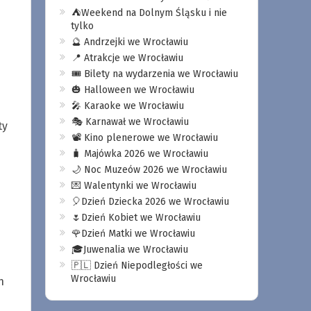
⛺️Weekend na Dolnym Śląsku i nie
tylko
🔮 Andrzejki we Wrocławiu
📍 Atrakcje we Wrocławiu
🎟️ Bilety na wydarzenia we Wrocławiu
🎃 Halloween we Wrocławiu
🎤 Karaoke we Wrocławiu
🎭 Karnawał we Wrocławiu
ty
📽️ Kino plenerowe we Wrocławiu
🧳 Majówka 2026 we Wrocławiu
🌙 Noc Muzeów 2026 we Wrocławiu
💌 Walentynki we Wrocławiu
🎈Dzień Dziecka 2026 we Wrocławiu
🌷Dzień Kobiet we Wrocławiu
🌹Dzień Matki we Wrocławiu
🎓Juwenalia we Wrocławiu
🇵🇱 Dzień Niepodległości we
Wrocławiu
h