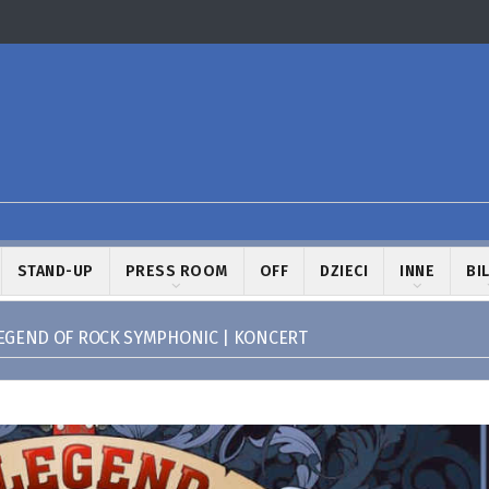
STAND-UP
PRESS ROOM
OFF
DZIECI
INNE
BI
EGEND OF ROCK SYMPHONIC | KONCERT