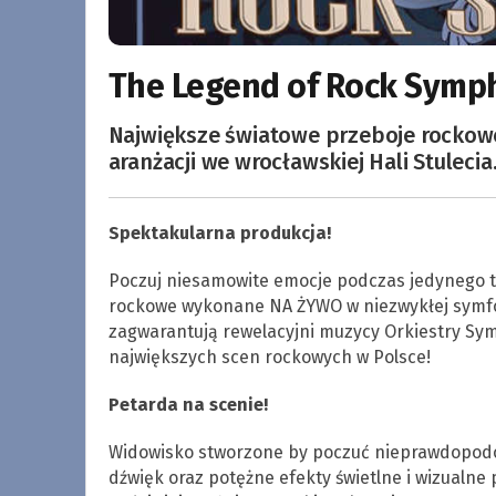
The Legend of Rock Symph
Największe światowe przeboje rockow
aranżacji we wrocławskiej Hali Stulecia
Spektakularna produkcja!
Poczuj niesamowite emocje podczas jedynego t
rockowe wykonane NA ŻYWO w niezwykłej symfo
zagwarantują rewelacyjni muzycy Orkiestry Symf
największych scen rockowych w Polsce!
Petarda na scenie!
Widowisko stworzone by poczuć nieprawdopodo
dźwięk oraz potężne efekty świetlne i wizualne