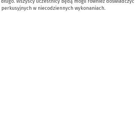
a długo. Wszyscy uczestnicy będą mogli również doświadczyć
i perkusyjnych w niecodziennych wykonaniach.