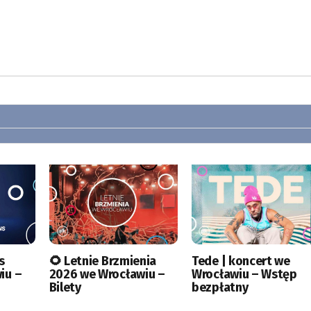
s
🌻 Letnie Brzmienia
Tede | koncert we
iu –
2026 we Wrocławiu –
Wrocławiu – Wstęp
Bilety
bezpłatny