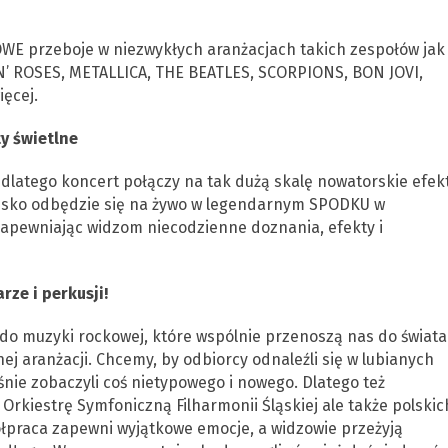
WE przeboje w niezwykłych aranżacjach takich zespołów jak
’ ROSES, METALLICA, THE BEATLES, SCORPIONS, BON JOVI,
ęcej.
y świetlne
latego koncert połączy na tak dużą skalę nowatorskie efek
owisko odbędzie się na żywo w legendarnym SPODKU w
 zapewniając widzom niecodzienne doznania, efekty i
ze i perkusji!
do muzyki rockowej, które wspólnie przenoszą nas do świata
j aranżacji. Chcemy, by odbiorcy odnaleźli się w lubianych
nie zobaczyli coś nietypowego i nowego. Dlatego też
 Orkiestrę Symfoniczną Filharmonii Śląskiej ale także polskic
praca zapewni wyjątkowe emocje, a widzowie przeżyją