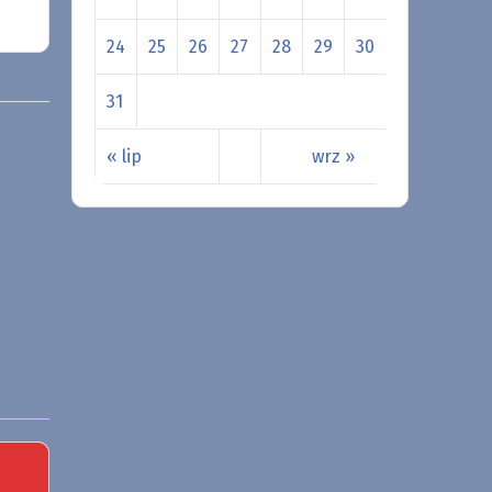
24
25
26
27
28
29
30
31
« lip
wrz »