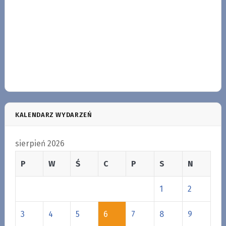
KALENDARZ WYDARZEŃ
sierpień 2026
P
W
Ś
C
P
S
N
1
2
3
4
5
6
7
8
9