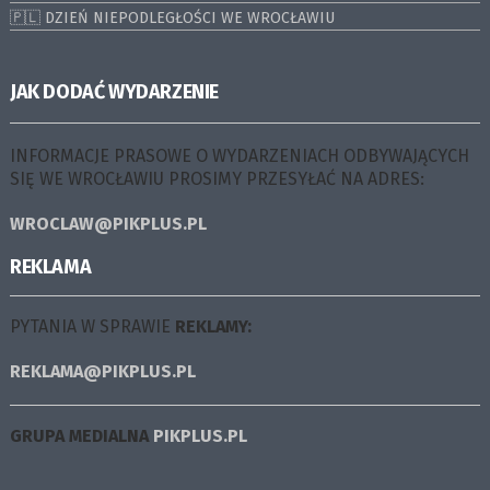
🇵🇱 DZIEŃ NIEPODLEGŁOŚCI WE WROCŁAWIU
JAK DODAĆ WYDARZENIE
INFORMACJE PRASOWE O WYDARZENIACH ODBYWAJĄCYCH
SIĘ WE WROCŁAWIU PROSIMY PRZESYŁAĆ NA ADRES:
WROCLAW@PIKPLUS.PL
REKLAMA
PYTANIA W SPRAWIE
REKLAMY:
REKLAMA@PIKPLUS.PL
GRUPA MEDIALNA
PIKPLUS.PL