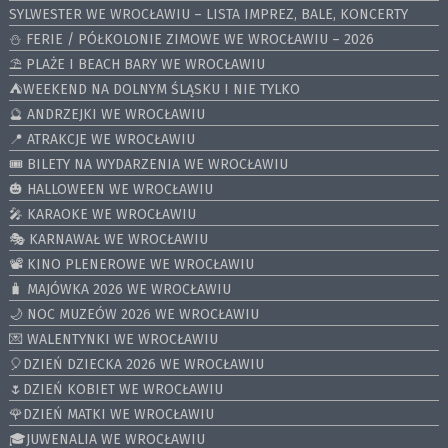
SYLWESTER WE WROCŁAWIU – LISTA IMPREZ, BALE, KONCERTY
⛄️ FERIE / PÓŁKOLONIE ZIMOWE WE WROCŁAWIU – 2026
⛱️ PLAŻE I BEACH BARY WE WROCŁAWIU
⛺️WEEKEND NA DOLNYM ŚLĄSKU I NIE TYLKO
🔮 ANDRZEJKI WE WROCŁAWIU
📍 ATRAKCJE WE WROCŁAWIU
🎟️ BILETY NA WYDARZENIA WE WROCŁAWIU
🎃 HALLOWEEN WE WROCŁAWIU
🎤 KARAOKE WE WROCŁAWIU
🎭 KARNAWAŁ WE WROCŁAWIU
📽️ KINO PLENEROWE WE WROCŁAWIU
🧳 MAJÓWKA 2026 WE WROCŁAWIU
🌙 NOC MUZEÓW 2026 WE WROCŁAWIU
💌 WALENTYNKI WE WROCŁAWIU
🎈DZIEŃ DZIECKA 2026 WE WROCŁAWIU
🌷DZIEŃ KOBIET WE WROCŁAWIU
🌹DZIEŃ MATKI WE WROCŁAWIU
🎓JUWENALIA WE WROCŁAWIU