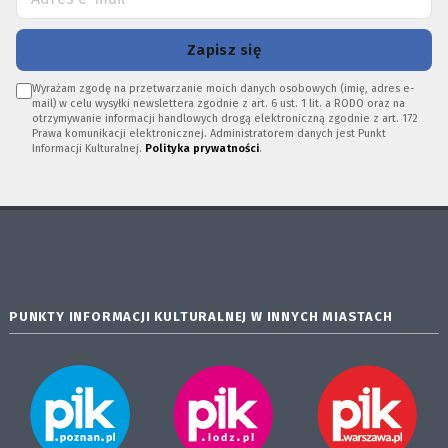
Zapisz się
Wyrażam zgodę na przetwarzanie moich danych osobowych (imię, adres e-
mail) w celu wysyłki newslettera zgodnie z art. 6 ust. 1 lit. a RODO oraz na
otrzymywanie informacji handlowych drogą elektroniczną zgodnie z art. 172
Prawa komunikacji elektronicznej. Administratorem danych jest Punkt
Informacji Kulturalnej.
Polityka prywatności
.
PUNKTY INFORMACJI KULTURALNEJ W INNYCH MIASTACH