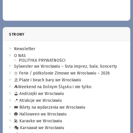
STRONY
Newsletter
O NAS
POLITYKA PRYWATNOŚCI
Sylwester we Wrocławiu – lista imprez, bale, koncerty
⛄️ Ferie / półkolonie Zimowe we Wrocławiu – 2026
⛱️ Plaże i beach bary we Wrocławiu
⛺️Weekend na Dolnym Śląsku i nie tylko
🔮 Andrzejki we Wrocławiu
📍 Atrakcje we Wrocławiu
🎟️ Bilety na wydarzenia we Wrocławiu
🎃 Halloween we Wrocławiu
🎤 Karaoke we Wrocławiu
🎭 Karnawał we Wrocławiu