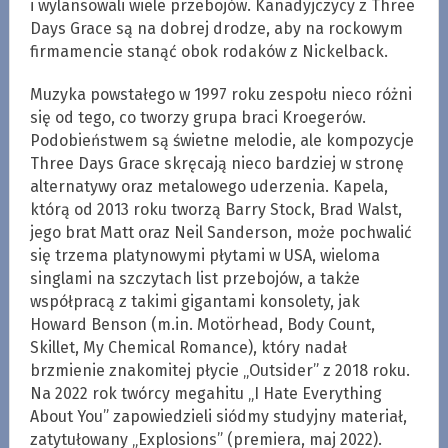
i wylansowali wiele przebojów. Kanadyjczycy z Three
Days Grace są na dobrej drodze, aby na rockowym
firmamencie stanąć obok rodaków z Nickelback.
Muzyka powstałego w 1997 roku zespołu nieco różni
się od tego, co tworzy grupa braci Kroegerów.
Podobieństwem są świetne melodie, ale kompozycje
Three Days Grace skręcają nieco bardziej w stronę
alternatywy oraz metalowego uderzenia. Kapela,
którą od 2013 roku tworzą Barry Stock, Brad Walst,
jego brat Matt oraz Neil Sanderson, może pochwalić
się trzema platynowymi płytami w USA, wieloma
singlami na szczytach list przebojów, a także
współpracą z takimi gigantami konsolety, jak
Howard Benson (m.in. Motörhead, Body Count,
Skillet, My Chemical Romance), który nadał
brzmienie znakomitej płycie „Outsider” z 2018 roku.
Na 2022 rok twórcy megahitu „I Hate Everything
About You” zapowiedzieli siódmy studyjny materiał,
zatytułowany „Explosions” (premiera, maj 2022).