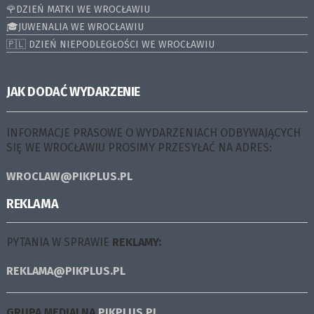
🌹DZIEŃ MATKI WE WROCŁAWIU
🎓JUWENALIA WE WROCŁAWIU
🇵🇱 DZIEŃ NIEPODLEGŁOŚCI WE WROCŁAWIU
JAK DODAĆ WYDARZENIE
INFORMACJE PRASOWE O WYDARZENIACH ODBYWAJĄCYCH
SIĘ WE WROCŁAWIU PROSIMY PRZESYŁAĆ NA ADRES:
WROCLAW@PIKPLUS.PL
REKLAMA
PYTANIA W SPRAWIE
REKLAMY:
REKLAMA@PIKPLUS.PL
GRUPA MEDIALNA
PIKPLUS.PL