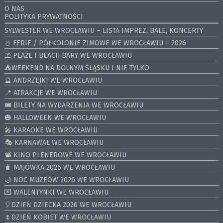
O NAS
POLITYKA PRYWATNOŚCI
SYLWESTER WE WROCŁAWIU – LISTA IMPREZ, BALE, KONCERTY
⛄️ FERIE / PÓŁKOLONIE ZIMOWE WE WROCŁAWIU – 2026
⛱️ PLAŻE I BEACH BARY WE WROCŁAWIU
⛺️WEEKEND NA DOLNYM ŚLĄSKU I NIE TYLKO
🔮 ANDRZEJKI WE WROCŁAWIU
📍 ATRAKCJE WE WROCŁAWIU
🎟️ BILETY NA WYDARZENIA WE WROCŁAWIU
🎃 HALLOWEEN WE WROCŁAWIU
🎤 KARAOKE WE WROCŁAWIU
🎭 KARNAWAŁ WE WROCŁAWIU
📽️ KINO PLENEROWE WE WROCŁAWIU
🧳 MAJÓWKA 2026 WE WROCŁAWIU
🌙 NOC MUZEÓW 2026 WE WROCŁAWIU
💌 WALENTYNKI WE WROCŁAWIU
🎈DZIEŃ DZIECKA 2026 WE WROCŁAWIU
🌷DZIEŃ KOBIET WE WROCŁAWIU