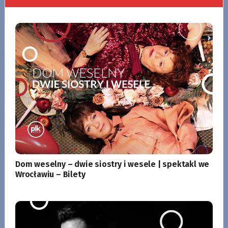
Dom weselny – dwie siostry i wesele | spektakl we
Wrocławiu – Bilety