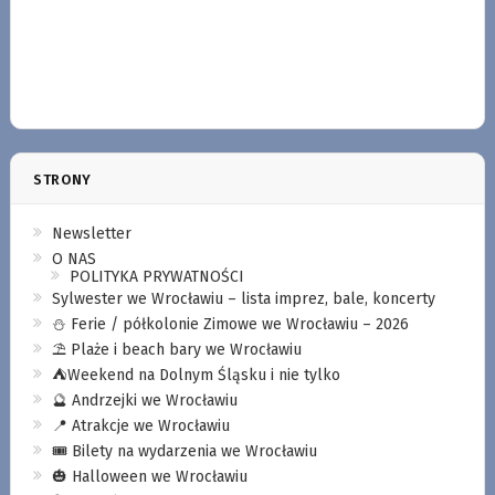
STRONY
Newsletter
O NAS
POLITYKA PRYWATNOŚCI
Sylwester we Wrocławiu – lista imprez, bale, koncerty
⛄️ Ferie / półkolonie Zimowe we Wrocławiu – 2026
⛱️ Plaże i beach bary we Wrocławiu
⛺️Weekend na Dolnym Śląsku i nie tylko
🔮 Andrzejki we Wrocławiu
📍 Atrakcje we Wrocławiu
🎟️ Bilety na wydarzenia we Wrocławiu
🎃 Halloween we Wrocławiu