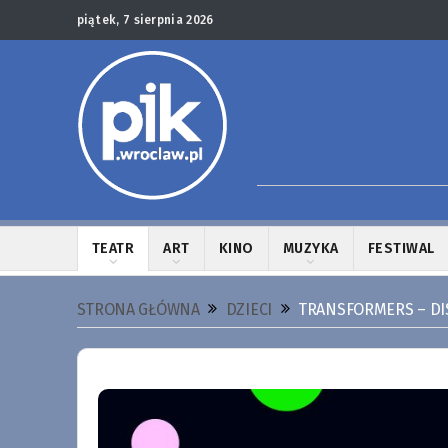
piątek, 7 sierpnia 2026
TEATR
ART
KINO
MUZYKA
FESTIWAL
STRONA GŁÓWNA
DZIECI
TRANSFORMERS – DI