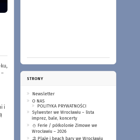
eku,
 –
STRONY
Newsletter
O NAS
POLITYKA PRYWATNOŚCI
i i
Sylwester we Wrocławiu – lista
ą
imprez, bale, koncerty
⛄️ Ferie / półkolonie Zimowe we
Wrocławiu – 2026
⛱️ Plaże i beach bary we Wrocławiu