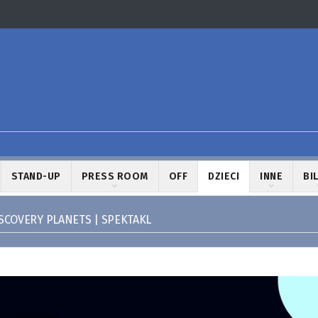
STAND-UP
PRESS ROOM
OFF
DZIECI
INNE
BI
SCOVERY PLANETS | SPEKTAKL