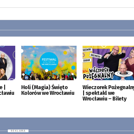
e |
Holi (Magia) Święto
Wieczorek Pożegnaln
cławiu
Kolorów we Wrocławiu
| spektakl we
Wrocławiu – Bilety