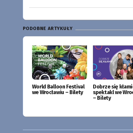
PODOBNE ARTYKUŁY
World Balloon Festival
Dobrze się kłami
we Wrocławiu – Bilety
spektakl we Wro
– Bilety