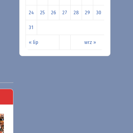
24
25
26
27
28
29
30
31
« lip
wrz »