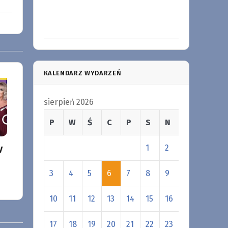
KALENDARZ WYDARZEŃ
sierpień 2026
P
W
Ś
C
P
S
N
1
2
y
3
4
5
6
7
8
9
10
11
12
13
14
15
16
17
18
19
20
21
22
23