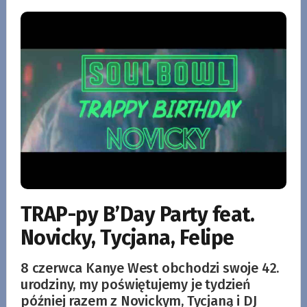
TRAP-py B’Day Party feat.
Novicky, Tycjana, Felipe
8 czerwca Kanye West obchodzi swoje 42.
urodziny, my poświętujemy je tydzień
później razem z Novickym, Tycjaną i DJ