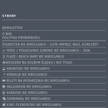
STRONY
NEWSLETTER
O NAS
POLITYKA PRYWATNOŚCI
SYLWESTER WE WROCŁAWIU – LISTA IMPREZ, BALE, KONCERTY
⛄️ FERIE / PÓŁKOLONIE ZIMOWE WE WROCŁAWIU – 2026
⛱️ PLAŻE I BEACH BARY WE WROCŁAWIU
⛺️WEEKEND NA DOLNYM ŚLĄSKU I NIE TYLKO
🔮 ANDRZEJKI WE WROCŁAWIU
📍 ATRAKCJE WE WROCŁAWIU
🎟️ BILETY NA WYDARZENIA WE WROCŁAWIU
🎃 HALLOWEEN WE WROCŁAWIU
🎤 KARAOKE WE WROCŁAWIU
🎭 KARNAWAŁ WE WROCŁAWIU
📽️ KINO PLENEROWE WE WROCŁAWIU