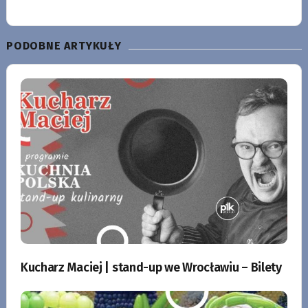
PODOBNE ARTYKUŁY
Kucharz Maciej | stand-up we Wrocławiu – Bilety