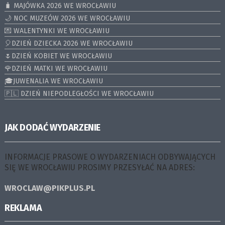
🧳 MAJÓWKA 2026 WE WROCŁAWIU
🌙 NOC MUZEÓW 2026 WE WROCŁAWIU
💌 WALENTYNKI WE WROCŁAWIU
🎈DZIEŃ DZIECKA 2026 WE WROCŁAWIU
🌷DZIEŃ KOBIET WE WROCŁAWIU
🌹DZIEŃ MATKI WE WROCŁAWIU
🎓JUWENALIA WE WROCŁAWIU
🇵🇱 DZIEŃ NIEPODLEGŁOŚCI WE WROCŁAWIU
JAK DODAĆ WYDARZENIE
INFORMACJE PRASOWE O WYDARZENIACH ODBYWAJĄCYCH
SIĘ WE WROCŁAWIU PROSIMY PRZESYŁAĆ NA ADRES:
WROCLAW@PIKPLUS.PL
REKLAMA