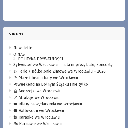
STRONY
Newsletter
O NAS
POLITYKA PRYWATNOŚCI
Sylwester we Wrocławiu – lista imprez, bale, koncerty
⛄️ Ferie / półkolonie Zimowe we Wrocławiu – 2026
⛱️ Plaże i beach bary we Wrocławiu
⛺️Weekend na Dolnym Śląsku i nie tylko
🔮 Andrzejki we Wrocławiu
📍 Atrakcje we Wrocławiu
🎟️ Bilety na wydarzenia we Wrocławiu
🎃 Halloween we Wrocławiu
🎤 Karaoke we Wrocławiu
🎭 Karnawał we Wrocławiu