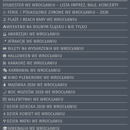
SYLWESTER WE WROCŁAWIU – LISTA IMPREZ, BALE, KONCERTY
⛄️ FERIE / PÓŁKOLONIE ZIMOWE WE WROCŁAWIU – 2026
⛱️ PLAŻE I BEACH BARY WE WROCŁAWIU
⛺️WEEKEND NA DOLNYM ŚLĄSKU I NIE TYLKO
🔮 ANDRZEJKI WE WROCŁAWIU
📍 ATRAKCJE WE WROCŁAWIU
🎟️ BILETY NA WYDARZENIA WE WROCŁAWIU
🎃 HALLOWEEN WE WROCŁAWIU
🎤 KARAOKE WE WROCŁAWIU
🎭 KARNAWAŁ WE WROCŁAWIU
📽️ KINO PLENEROWE WE WROCŁAWIU
🧳 MAJÓWKA 2026 WE WROCŁAWIU
🌙 NOC MUZEÓW 2026 WE WROCŁAWIU
💌 WALENTYNKI WE WROCŁAWIU
🎈DZIEŃ DZIECKA 2026 WE WROCŁAWIU
🌷DZIEŃ KOBIET WE WROCŁAWIU
🌹DZIEŃ MATKI WE WROCŁAWIU
🎓JUWENALIA WE WROCŁAWIU