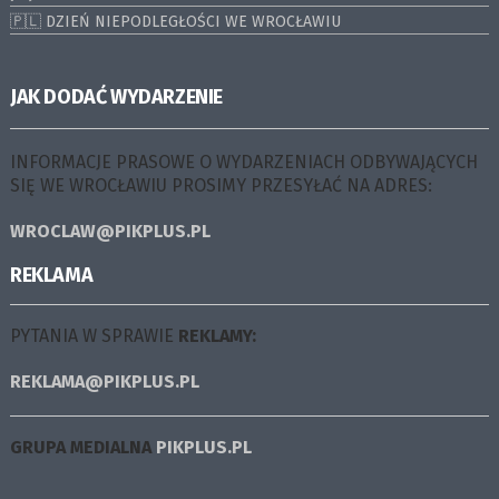
🇵🇱 DZIEŃ NIEPODLEGŁOŚCI WE WROCŁAWIU
JAK DODAĆ WYDARZENIE
INFORMACJE PRASOWE O WYDARZENIACH ODBYWAJĄCYCH
SIĘ WE WROCŁAWIU PROSIMY PRZESYŁAĆ NA ADRES:
WROCLAW@PIKPLUS.PL
REKLAMA
PYTANIA W SPRAWIE
REKLAMY:
REKLAMA@PIKPLUS.PL
GRUPA MEDIALNA
PIKPLUS.PL