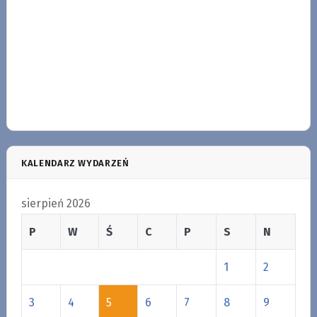
KALENDARZ WYDARZEŃ
sierpień 2026
P
W
Ś
C
P
S
N
1
2
3
4
5
6
7
8
9