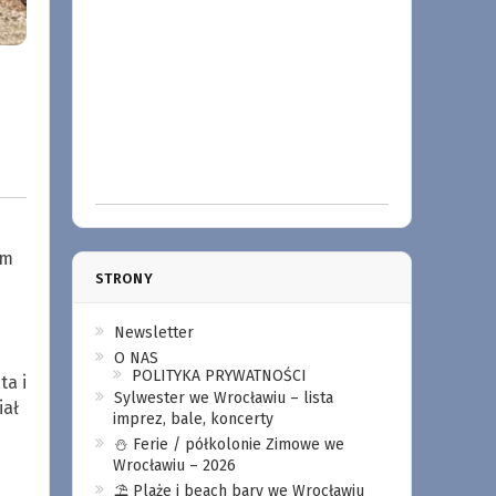
z
zm
STRONY
Newsletter
O NAS
POLITYKA PRYWATNOŚCI
ta i
Sylwester we Wrocławiu – lista
iał
imprez, bale, koncerty
⛄️ Ferie / półkolonie Zimowe we
Wrocławiu – 2026
⛱️ Plaże i beach bary we Wrocławiu