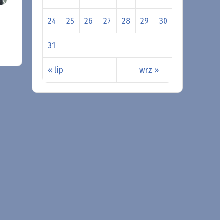
e
24
25
26
27
28
29
30
31
« lip
wrz »