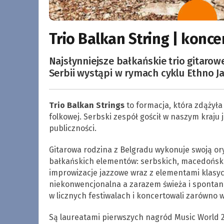
Trio Balkan String | konce
Najsłynniejsze bałkańskie trio gitar
Serbii wystąpi w rymach cyklu Ethno Ja
Trio Balkan Strings
to formacja, która zdążyła
folkowej. Serbski zespół gościł w naszym kraju
publiczności.
Gitarowa rodzina z Belgradu wykonuje swoją or
bałkańskich elementów: serbskich, macedońskic
improwizacje jazzowe wraz z elementami klasycz
niekonwencjonalna a zarazem świeża i spontanic
w licznych festiwalach i koncertowali zarówno w
Są laureatami pierwszych nagród Music World 2