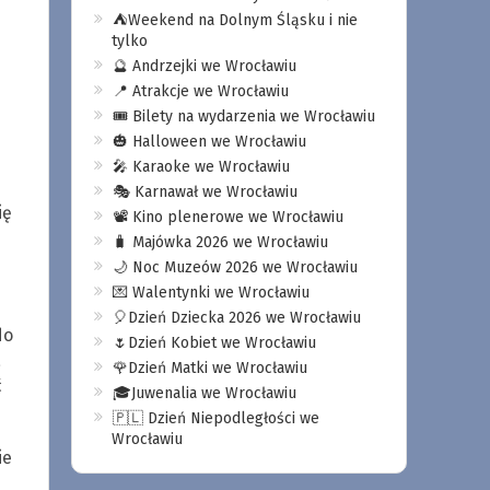
⛺️Weekend na Dolnym Śląsku i nie
tylko
🔮 Andrzejki we Wrocławiu
📍 Atrakcje we Wrocławiu
🎟️ Bilety na wydarzenia we Wrocławiu
🎃 Halloween we Wrocławiu
🎤 Karaoke we Wrocławiu
🎭 Karnawał we Wrocławiu
ię
📽️ Kino plenerowe we Wrocławiu
🧳 Majówka 2026 we Wrocławiu
🌙 Noc Muzeów 2026 we Wrocławiu
💌 Walentynki we Wrocławiu
🎈Dzień Dziecka 2026 we Wrocławiu
do
🌷Dzień Kobiet we Wrocławiu
a
🌹Dzień Matki we Wrocławiu
ć
🎓Juwenalia we Wrocławiu
🇵🇱 Dzień Niepodległości we
Wrocławiu
ie