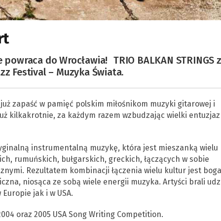
rt
owe powraca do Wrocławia! TRIO BALKAN STRINGS 
zz Festival – Muzyka Świata.
 już zapaść w pamięć polskim miłośnikom muzyki gitarowej i
 już kilkakrotnie, za każdym razem wzbudzając wielki entuzja
yginalną instrumentalną muzykę, która jest mieszanką wielu
h, rumuńskich, bułgarskich, greckich, łączących w sobie
nymi. Rezultatem kombinacji łączenia wielu kultur jest boga
zna, niosąca ze sobą wiele energii muzyka. Artyści brali udz
 Europie jak i w USA.
004 oraz 2005 USA Song Writing Competition.