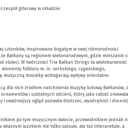
e) zespół gitarowy w składzie:
ej członków, inspirowane bogatym w swej różnorodności
że Bałkany są regionem wielonarodowym, gdzie mieszanie s
d stuleci. W twórczości Tria Balkan Strings ta wielobarwność
 elementy folkloru m. in. serbskiego, cygańskiego,
tę muzyczną mozaikę wzbogacają wpływy orientalne.
ącą dla nich źródłem natchnienia muzykę ludową Bałkanów, 
rnamentów i subtelnych odcieni, który jako całość zniewal
 i uważniejszy ogląd pozwala dostrzec, wyodrębnić i doceni
dnikiem po tym muzycznym świecie, przewodnikiem jednak n
 własnym językiem nie tylko opisuje, ale też interpretuje, a