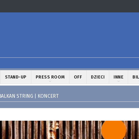
STAND-UP
PRESS ROOM
OFF
DZIECI
INNE
BI
BALKAN STRING | KONCERT