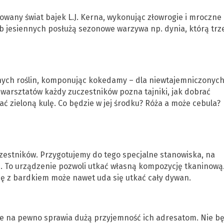
owany świat bajek L.J. Kerna, wykonując złowrogie i mroczne
b jesiennych posłużą sezonowe warzywa np. dynia, którą trz
onych roślin, komponując kokedamy – dla niewtajemniczonych
 warsztatów każdy zuczestników pozna tajniki, jak dobrać
ać zieloną kulę. Co będzie w jej środku? Róża a może cebula?
zestników. Przygotujemy do tego specjalne stanowiska, na
. To urządzenie pozwoli utkać własną kompozycję tkaninową
ę z bardkiem może nawet uda się utkać cały dywan.
i
e na pewno sprawia dużą przyjemność ich adresatom. Nie b