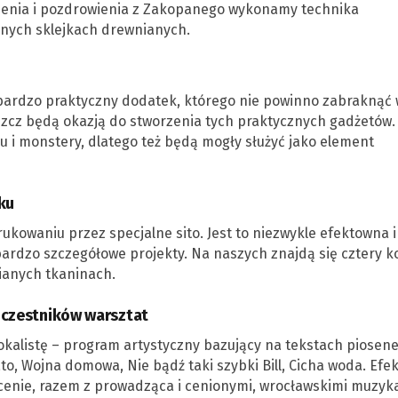
czenia i pozdrowienia z Zakopanego wykonamy technika
anych sklejkach drewnianych.
o bardzo praktyczny dodatek, którego nie powinno zabraknąć 
uszcz będą okazją do stworzenia tych praktycznych gadżetów.
zu i monstery, dlatego też będą mogły służyć jako element
ku
kowaniu przez specjalne sito. Jest to niezwykle efektowna i
ardzo szczegółowe projekty. Na naszych znajdą się cztery k
nianych tkaninach.
 uczestników warsztat
kalistę – program artystyczny bazujący na tekstach piosen
ato, Wojna domowa, Nie bądź taki szybki Bill, Cicha woda. Efek
scenie, razem z prowadząca i cenionymi, wrocławskimi muzyk