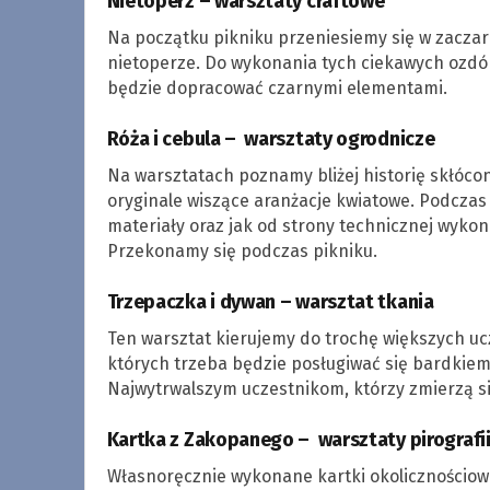
Nietoperz – warsztaty craftowe
Na początku pikniku przeniesiemy się w zaczar
nietoperze. Do wykonania tych ciekawych ozdó
będzie dopracować czarnymi elementami.
Róża i cebula – warsztaty ogrodnicze
Na warsztatach poznamy bliżej historię skłóc
oryginale wiszące aranżacje kwiatowe. Podczas
materiały oraz jak od strony technicznej wykon
Przekonamy się podczas pikniku.
Trzepaczka i dywan – warsztat tkania
Ten warsztat kierujemy do trochę większych uc
których trzeba będzie posługiwać się bardkiem
Najwytrwalszym uczestnikom, którzy zmierzą si
Kartka z Zakopanego – warsztaty pirografi
Własnoręcznie wykonane kartki okolicznościow