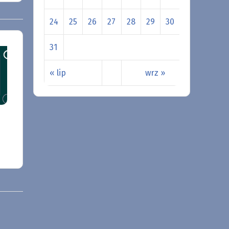
24
25
26
27
28
29
30
31
« lip
wrz »