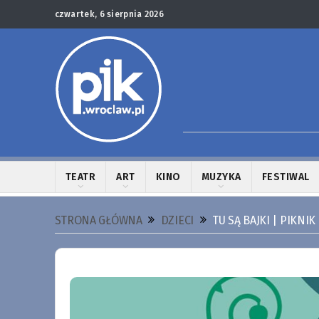
czwartek, 6 sierpnia 2026
TEATR
ART
KINO
MUZYKA
FESTIWAL
STRONA GŁÓWNA
DZIECI
TU SĄ BAJKI | PIKNI