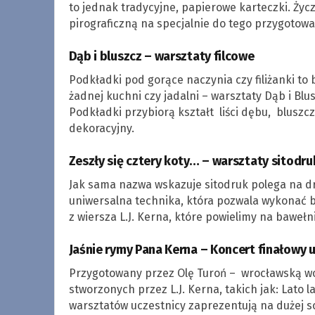
to jednak tradycyjne, papierowe karteczki. Ży
pirograficzną na specjalnie do tego przygotow
Dąb i bluszcz – warsztaty filcowe
Podkładki pod gorące naczynia czy filiżanki t
żadnej kuchni czy jadalni – warsztaty Dąb i Bl
Podkładki przybiorą kształt liści dębu, bluszc
dekoracyjny.
Zeszły się cztery koty… – warsztaty sitodru
Jak sama nazwa wskazuje sitodruk polega na dru
uniwersalna technika, która pozwala wykonać b
z wiersza L.J. Kerna, które powielimy na baweł
Jaśnie rymy Pana Kerna – Koncert finałowy
Przygotowany przez Olę Turoń – wrocławską wo
stworzonych przez L.J. Kerna, takich jak: Lato l
warsztatów uczestnicy zaprezentują na dużej 