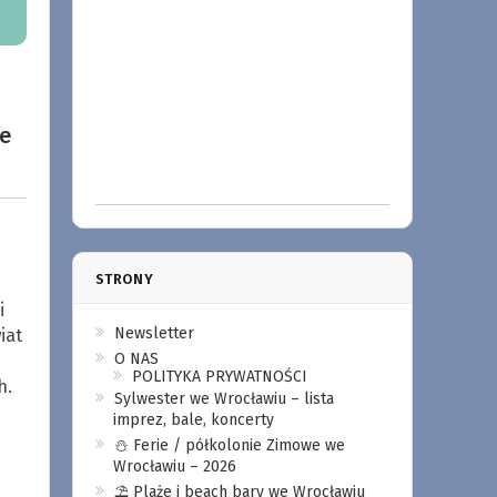
ce
STRONY
i
Newsletter
iat
O NAS
POLITYKA PRYWATNOŚCI
h.
Sylwester we Wrocławiu – lista
imprez, bale, koncerty
⛄️ Ferie / półkolonie Zimowe we
Wrocławiu – 2026
⛱️ Plaże i beach bary we Wrocławiu