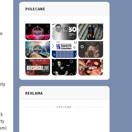
POLECANE
w
oty
REKLAMA
ek
ty
ami