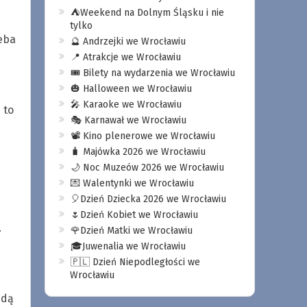
⛺️Weekend na Dolnym Śląsku i nie
tylko
eba
🔮 Andrzejki we Wrocławiu
📍 Atrakcje we Wrocławiu
🎟️ Bilety na wydarzenia we Wrocławiu
🎃 Halloween we Wrocławiu
🎤 Karaoke we Wrocławiu
 to
🎭 Karnawał we Wrocławiu
📽️ Kino plenerowe we Wrocławiu
🧳 Majówka 2026 we Wrocławiu
🌙 Noc Muzeów 2026 we Wrocławiu
💌 Walentynki we Wrocławiu
🎈Dzień Dziecka 2026 we Wrocławiu
🌷Dzień Kobiet we Wrocławiu
.
🌹Dzień Matki we Wrocławiu
🎓Juwenalia we Wrocławiu
🇵🇱 Dzień Niepodległości we
Wrocławiu
ędą