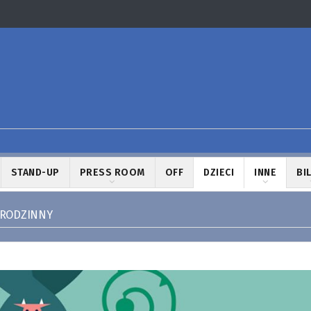
STAND-UP
PRESS ROOM
OFF
DZIECI
INNE
BI
K RODZINNY