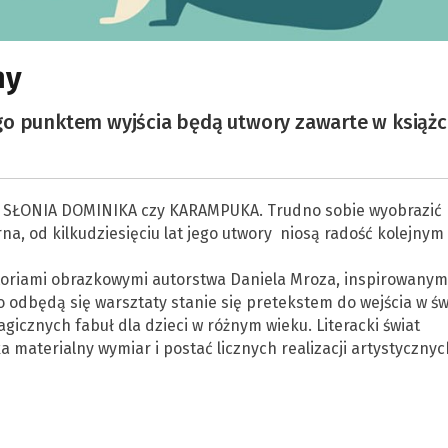
ny
go punktem wyjścia będą utwory zawarte w książ
 SŁONIA DOMINIKA czy KARAMPUKA. Trudno sobie wyobrazić
na, od kilkudziesięciu lat jego utwory niosą radość kolejnym
storiami obrazkowymi autorstwa Daniela Mroza, inspirowanym
o odbędą się warsztaty stanie się pretekstem do wejścia w św
icznych fabuł dla dzieci w różnym wieku. Literacki świat
 materialny wymiar i postać licznych realizacji artystycznyc