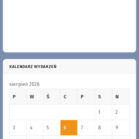
KALENDARZ WYDARZEŃ
sierpień 2026
P
W
Ś
C
P
S
N
1
2
3
4
5
6
7
8
9