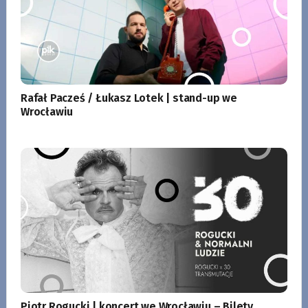
Rafał Pacześ / Łukasz Lotek | stand-up we
Wrocławiu
Piotr Rogucki | koncert we Wrocławiu – Bilety