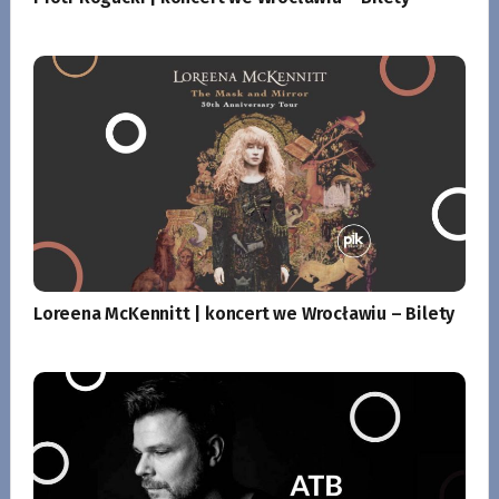
Loreena McKennitt | koncert we Wrocławiu – Bilety