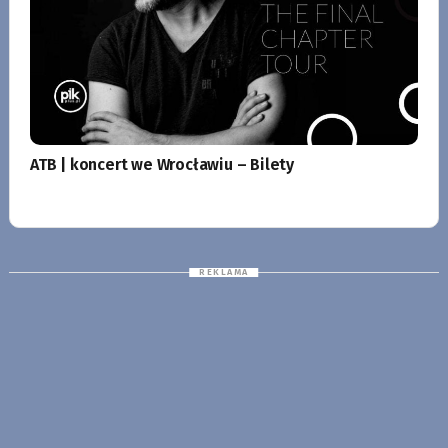
ATB | koncert we Wrocławiu – Bilety