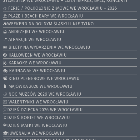
SYLWESTER WE WROCŁAWIU – LISTA IMPREZ, BALE, KONCERTY
⛄️ FERIE / PÓŁKOLONIE ZIMOWE WE WROCŁAWIU – 2026
⛱️ PLAŻE I BEACH BARY WE WROCŁAWIU
⛺️WEEKEND NA DOLNYM ŚLĄSKU I NIE TYLKO
🔮 ANDRZEJKI WE WROCŁAWIU
📍 ATRAKCJE WE WROCŁAWIU
🎟️ BILETY NA WYDARZENIA WE WROCŁAWIU
🎃 HALLOWEEN WE WROCŁAWIU
🎤 KARAOKE WE WROCŁAWIU
🎭 KARNAWAŁ WE WROCŁAWIU
📽️ KINO PLENEROWE WE WROCŁAWIU
🧳 MAJÓWKA 2026 WE WROCŁAWIU
🌙 NOC MUZEÓW 2026 WE WROCŁAWIU
💌 WALENTYNKI WE WROCŁAWIU
🎈DZIEŃ DZIECKA 2026 WE WROCŁAWIU
🌷DZIEŃ KOBIET WE WROCŁAWIU
🌹DZIEŃ MATKI WE WROCŁAWIU
🎓JUWENALIA WE WROCŁAWIU