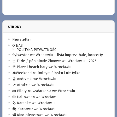
STRONY
Newsletter
O NAS
POLITYKA PRYWATNOŚCI
Sylwester we Wrocławiu – lista imprez, bale, koncerty
⛄️ Ferie / półkolonie Zimowe we Wrocławiu – 2026
⛱️ Plaże i beach bary we Wrocławiu
⛺️Weekend na Dolnym Śląsku i nie tylko
🔮 Andrzejki we Wrocławiu
📍 Atrakcje we Wrocławiu
🎟️ Bilety na wydarzenia we Wrocławiu
🎃 Halloween we Wrocławiu
🎤 Karaoke we Wrocławiu
🎭 Karnawał we Wrocławiu
📽️ Kino plenerowe we Wrocławiu