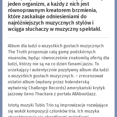
jeden organizm, a każdy z nich jest
równoprawnym kreatorem brzmienia,
które zaskakuje odniesieniami do
najróżniejszych muzycznych stylów i
wciąga słuchaczy w muzyczny spektakl.
Album dla ludzi o wszystkich gustach muzycznych
The Truth proponuje całą gamę podskórnych
niuansów, będąc równocześnie znakomitą ofertą dla
ludzi, którzy nie są na co dzień fanami jazzu. To
urzekający i autentycznie pozytywny album dla ludzi
o wszystkich gustach muzycznych. – zrecenzował
ostatni album (wydany przez holenderską
wytwórnię Challenge Records) amerykański krytyk
jazzowy Geno Thackara z portalu AllAboutJazz.
Istotą muzyki Tubis Trio są improwizacje rozwijające
się wokół kompozycji członków tria. Ich muzyka