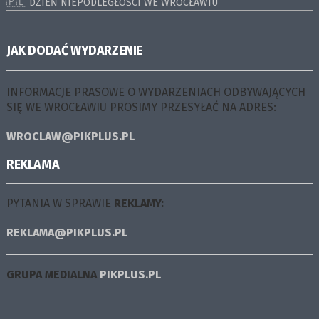
🇵🇱 DZIEŃ NIEPODLEGŁOŚCI WE WROCŁAWIU
JAK DODAĆ WYDARZENIE
INFORMACJE PRASOWE O WYDARZENIACH ODBYWAJĄCYCH
SIĘ WE WROCŁAWIU PROSIMY PRZESYŁAĆ NA ADRES:
WROCLAW@PIKPLUS.PL
REKLAMA
PYTANIA W SPRAWIE
REKLAMY:
REKLAMA@PIKPLUS.PL
GRUPA MEDIALNA
PIKPLUS.PL