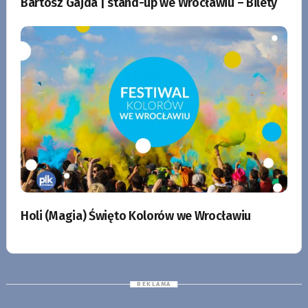
Bartosz Gajda | stand-up we Wrocławiu – Bilety
Holi (Magia) Święto Kolorów we Wrocławiu