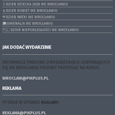
🎈DZIEŃ DZIECKA 2026 WE WROCŁAWIU
🌷DZIEŃ KOBIET WE WROCŁAWIU
🌹DZIEŃ MATKI WE WROCŁAWIU
🎓JUWENALIA WE WROCŁAWIU
🇵🇱 DZIEŃ NIEPODLEGŁOŚCI WE WROCŁAWIU
JAK DODAĆ WYDARZENIE
INFORMACJE PRASOWE O WYDARZENIACH ODBYWAJĄCYCH
SIĘ WE WROCŁAWIU PROSIMY PRZESYŁAĆ NA ADRES:
WROCLAW@PIKPLUS.PL
REKLAMA
PYTANIA W SPRAWIE
REKLAMY:
REKLAMA@PIKPLUS.PL