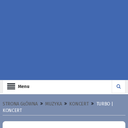
Menu
STRONA GŁÓWNA
MUZYKA
KONCERT
TURBO |
KONCERT