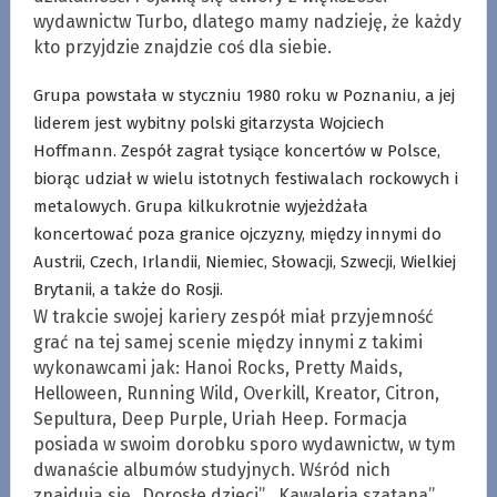
wydawnictw Turbo, dlatego mamy nadzieję, że każdy
kto przyjdzie znajdzie coś dla siebie.
Grupa powstała w styczniu 1980 roku w Poznaniu, a jej
liderem jest wybitny polski gitarzysta Wojciech
Hoffmann. Zespół zagrał tysiące koncertów w Polsce,
biorąc udział w wielu istotnych festiwalach rockowych i
metalowych. Grupa kilkukrotnie wyjeżdżała
koncertować poza granice ojczyzny, między innymi do
Austrii, Czech, Irlandii, Niemiec, Słowacji, Szwecji, Wielkiej
Brytanii, a także do Rosji.
W trakcie swojej kariery zespół miał przyjemność
grać na tej samej scenie między innymi z takimi
wykonawcami jak: Hanoi Rocks, Pretty Maids,
Helloween, Running Wild, Overkill, Kreator, Citron,
Sepultura, Deep Purple, Uriah Heep. Formacja
posiada w swoim dorobku sporo wydawnictw, w tym
dwanaście albumów studyjnych. Wśród nich
znajdują się „Dorosłe dzieci”, „Kawaleria szatana”,