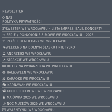
NEWSLETTER
O NAS
POLITYKA PRYWATNOŚCI
SYLWESTER WE WROCŁAWIU – LISTA IMPREZ, BALE, KONCERTY
⛄️ FERIE / PÓŁKOLONIE ZIMOWE WE WROCŁAWIU – 2026
⛱️ PLAŻE I BEACH BARY WE WROCŁAWIU
⛺️WEEKEND NA DOLNYM ŚLĄSKU I NIE TYLKO
🔮 ANDRZEJKI WE WROCŁAWIU
📍 ATRAKCJE WE WROCŁAWIU
🎟️ BILETY NA WYDARZENIA WE WROCŁAWIU
🎃 HALLOWEEN WE WROCŁAWIU
🎤 KARAOKE WE WROCŁAWIU
🎭 KARNAWAŁ WE WROCŁAWIU
📽️ KINO PLENEROWE WE WROCŁAWIU
🧳 MAJÓWKA 2026 WE WROCŁAWIU
🌙 NOC MUZEÓW 2026 WE WROCŁAWIU
💌 WALENTYNKI WE WROCŁAWIU