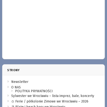
STRONY
Newsletter
O NAS
POLITYKA PRYWATNOŚCI
Sylwester we Wrocławiu – lista imprez, bale, koncerty
⛄️ Ferie / półkolonie Zimowe we Wrocławiu – 2026
⛱️ Plaże i beach bary we Wrocławiu