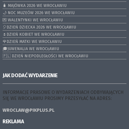
🧳 MAJÓWKA 2026 WE WROCŁAWIU
🌙 NOC MUZEÓW 2026 WE WROCŁAWIU
💌 WALENTYNKI WE WROCŁAWIU
🎈DZIEŃ DZIECKA 2026 WE WROCŁAWIU
🌷DZIEŃ KOBIET WE WROCŁAWIU
🌹DZIEŃ MATKI WE WROCŁAWIU
🎓JUWENALIA WE WROCŁAWIU
🇵🇱 DZIEŃ NIEPODLEGŁOŚCI WE WROCŁAWIU
JAK DODAĆ WYDARZENIE
INFORMACJE PRASOWE O WYDARZENIACH ODBYWAJĄCYCH
SIĘ WE WROCŁAWIU PROSIMY PRZESYŁAĆ NA ADRES:
WROCLAW@PIKPLUS.PL
REKLAMA