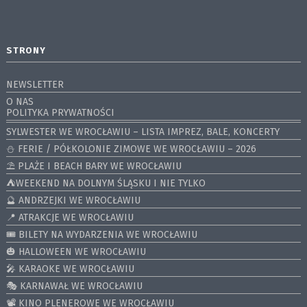
STRONY
NEWSLETTER
O NAS
POLITYKA PRYWATNOŚCI
SYLWESTER WE WROCŁAWIU – LISTA IMPREZ, BALE, KONCERTY
⛄️ FERIE / PÓŁKOLONIE ZIMOWE WE WROCŁAWIU – 2026
⛱️ PLAŻE I BEACH BARY WE WROCŁAWIU
⛺️WEEKEND NA DOLNYM ŚLĄSKU I NIE TYLKO
🔮 ANDRZEJKI WE WROCŁAWIU
📍 ATRAKCJE WE WROCŁAWIU
🎟️ BILETY NA WYDARZENIA WE WROCŁAWIU
🎃 HALLOWEEN WE WROCŁAWIU
🎤 KARAOKE WE WROCŁAWIU
🎭 KARNAWAŁ WE WROCŁAWIU
📽️ KINO PLENEROWE WE WROCŁAWIU