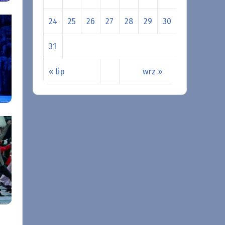
24
25
26
27
28
29
30
31
« lip
wrz »