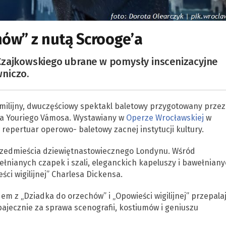
hów” z nutą Scrooge’a
Czajkowskiego ubrane w pomysły inscenizacyjne
niczo.
amilijny, dwuczęściowy spektakl baletowy przygotowany przez
afa Youriego Vámosa. Wystawiany w
Operze Wrocławskiej
w
repertuar operowo- baletowy zacnej instytucji kultury.
przedmieścia dziewiętnastowiecznego Londynu. Wśród
łnianych czapek i szali, eleganckich kapeluszy i bawełnian
i wigilijnej” Charlesa Dickensa.
em z „Dziadka do orzechów” i „Opowieści wigilijnej” przepala
 bajecznie za sprawa scenografii, kostiumów i geniuszu