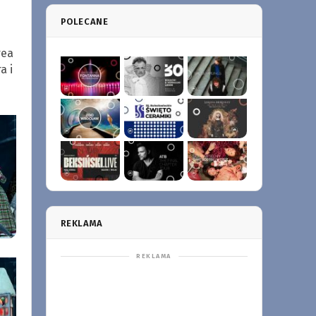
POLECANE
rea
a i
REKLAMA