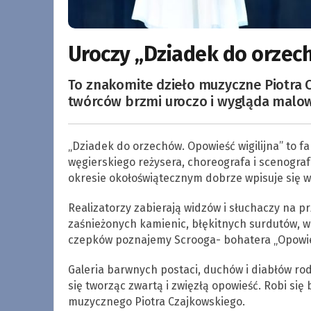
Uroczy „Dziadek do orzec
To znakomite dzieło muzyczne Piotra 
twórców brzmi uroczo i wygląda malow
„Dziadek do orzechów. Opowieść wigilijna” to f
węgierskiego reżysera, choreografa i scenogr
okresie okołoświątecznym dobrze wpisuje się w 
Realizatorzy zabierają widzów i słuchaczy na 
zaśnieżonych kamienic, błękitnych surdutów, we
czepków poznajemy Scrooga- bohatera „Opowieśc
Galeria barwnych postaci, duchów i diabłów rod
się tworząc zwartą i zwięzłą opowieść. Robi się
muzycznego Piotra Czajkowskiego.