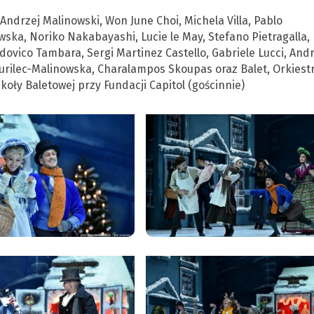
 Andrzej Malinowski, Won June Choi, Michela Villa, Pablo
wska, Noriko Nakabayashi, Lucie le May, Stefano Pietragalla,
udovico Tambara, Sergi Martinez Castello, Gabriele Lucci, And
ilec-Malinowska, Charalampos Skoupas oraz Balet, Orkiestr
koły Baletowej przy Fundacji Capitol (gościnnie)