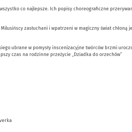
e wszystko co najlepsze. Ich popisy choreograficzne przerywa
Milusińscy zasłuchani i wpatrzeni w magiczny świat chłoną j
iego ubrane w pomysły inscenizacyjne twórców brzmi uroczo
lepszy czas na rodzinne przeżycie „Dziadka do orzechów”
everka