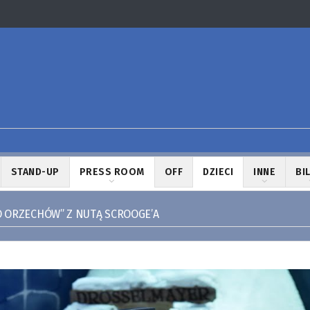
STAND-UP
PRESS ROOM
OFF
DZIECI
INNE
BI
O ORZECHÓW” Z NUTĄ SCROOGE’A