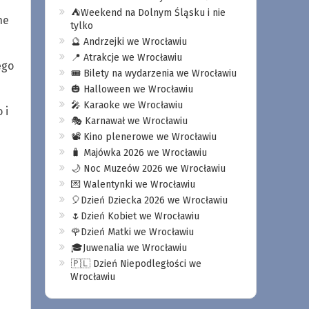
⛺️Weekend na Dolnym Śląsku i nie
ne
tylko
🔮 Andrzejki we Wrocławiu
📍 Atrakcje we Wrocławiu
ego
🎟️ Bilety na wydarzenia we Wrocławiu
🎃 Halloween we Wrocławiu
🎤 Karaoke we Wrocławiu
 i
🎭 Karnawał we Wrocławiu
📽️ Kino plenerowe we Wrocławiu
🧳 Majówka 2026 we Wrocławiu
🌙 Noc Muzeów 2026 we Wrocławiu
💌 Walentynki we Wrocławiu
🎈Dzień Dziecka 2026 we Wrocławiu
🌷Dzień Kobiet we Wrocławiu
🌹Dzień Matki we Wrocławiu
🎓Juwenalia we Wrocławiu
🇵🇱 Dzień Niepodległości we
Wrocławiu