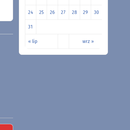
24
25
26
27
28
29
30
31
« lip
wrz »