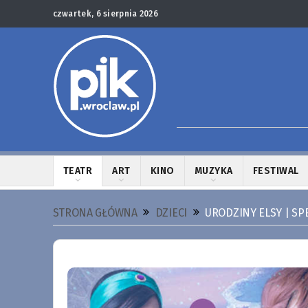
czwartek, 6 sierpnia 2026
TEATR
ART
KINO
MUZYKA
FESTIWAL
STRONA GŁÓWNA
DZIECI
URODZINY ELSY | SP