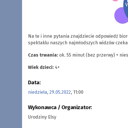
Na te i inne pytania znajdziecie odpowiedź bior
spektaklu naszych najmłodszych widzów czekać
Czas trwania:
ok. 55 minut (bez przerwy) + nie
Wiek dzieci:
4+
Data:
niedziela, 29.05.2022
, 11:00
Wykonawca / Organizator:
Urodziny Elsy