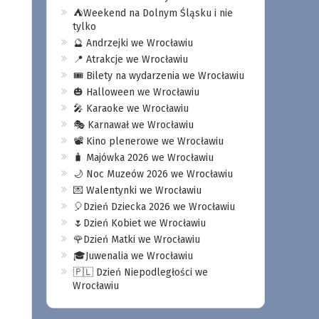
⛺️Weekend na Dolnym Śląsku i nie
tylko
🔮 Andrzejki we Wrocławiu
📍 Atrakcje we Wrocławiu
🎟️ Bilety na wydarzenia we Wrocławiu
🎃 Halloween we Wrocławiu
🎤 Karaoke we Wrocławiu
🎭 Karnawał we Wrocławiu
📽️ Kino plenerowe we Wrocławiu
🧳 Majówka 2026 we Wrocławiu
🌙 Noc Muzeów 2026 we Wrocławiu
💌 Walentynki we Wrocławiu
🎈Dzień Dziecka 2026 we Wrocławiu
🌷Dzień Kobiet we Wrocławiu
🌹Dzień Matki we Wrocławiu
🎓Juwenalia we Wrocławiu
🇵🇱 Dzień Niepodległości we
Wrocławiu