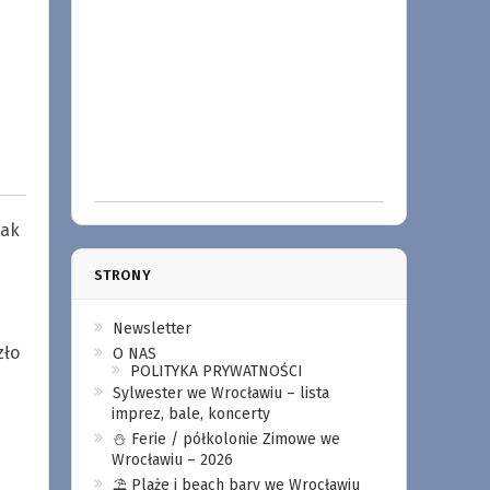
nak
STRONY
Newsletter
zło
O NAS
POLITYKA PRYWATNOŚCI
Sylwester we Wrocławiu – lista
imprez, bale, koncerty
⛄️ Ferie / półkolonie Zimowe we
Wrocławiu – 2026
⛱️ Plaże i beach bary we Wrocławiu