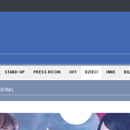
STAND-UP
PRESS ROOM
OFF
DZIECI
INNE
BI
EKTAKL