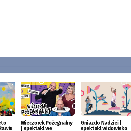
ęto
Wieczorek Pożegnalny
Gniazdo Nadziei |
ławiu
| spektakl we
spektakl widowisko