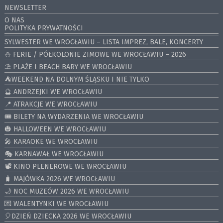
NEWSLETTER
O NAS
POLITYKA PRYWATNOŚCI
SYLWESTER WE WROCŁAWIU – LISTA IMPREZ, BALE, KONCERTY
⛄️ FERIE / PÓŁKOLONIE ZIMOWE WE WROCŁAWIU – 2026
⛱️ PLAŻE I BEACH BARY WE WROCŁAWIU
⛺️WEEKEND NA DOLNYM ŚLĄSKU I NIE TYLKO
🔮 ANDRZEJKI WE WROCŁAWIU
📍 ATRAKCJE WE WROCŁAWIU
🎟️ BILETY NA WYDARZENIA WE WROCŁAWIU
🎃 HALLOWEEN WE WROCŁAWIU
🎤 KARAOKE WE WROCŁAWIU
🎭 KARNAWAŁ WE WROCŁAWIU
📽️ KINO PLENEROWE WE WROCŁAWIU
🧳 MAJÓWKA 2026 WE WROCŁAWIU
🌙 NOC MUZEÓW 2026 WE WROCŁAWIU
💌 WALENTYNKI WE WROCŁAWIU
🎈DZIEŃ DZIECKA 2026 WE WROCŁAWIU