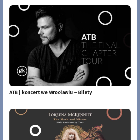
ATB | koncert we Wrocławiu – Bilety