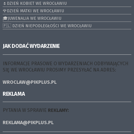
🌷DZIEŃ KOBIET WE WROCŁAWIU
🌹DZIEŃ MATKI WE WROCŁAWIU
🎓JUWENALIA WE WROCŁAWIU
🇵🇱 DZIEŃ NIEPODLEGŁOŚCI WE WROCŁAWIU
JAK DODAĆ WYDARZENIE
INFORMACJE PRASOWE O WYDARZENIACH ODBYWAJĄCYCH
SIĘ WE WROCŁAWIU PROSIMY PRZESYŁAĆ NA ADRES:
WROCLAW@PIKPLUS.PL
REKLAMA
PYTANIA W SPRAWIE
REKLAMY:
REKLAMA@PIKPLUS.PL