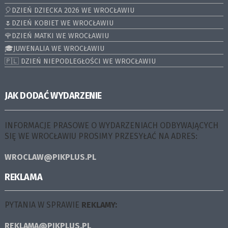
🎈DZIEŃ DZIECKA 2026 WE WROCŁAWIU
🌷DZIEŃ KOBIET WE WROCŁAWIU
🌹DZIEŃ MATKI WE WROCŁAWIU
🎓JUWENALIA WE WROCŁAWIU
🇵🇱 DZIEŃ NIEPODLEGŁOŚCI WE WROCŁAWIU
JAK DODAĆ WYDARZENIE
INFORMACJE PRASOWE O WYDARZENIACH ODBYWAJĄCYCH
SIĘ WE WROCŁAWIU PROSIMY PRZESYŁAĆ NA ADRES:
WROCLAW@PIKPLUS.PL
REKLAMA
PYTANIA W SPRAWIE
REKLAMY:
REKLAMA@PIKPLUS.PL