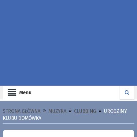
Menu
STRONA GŁÓWNA
MUZYKA
CLUBBING
URODZINY
KLUBU DOMÓWKA