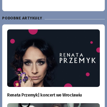
PODOBNE ARTYKUŁY
Renata Przemyk| koncert we Wrocławiu