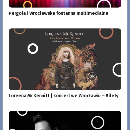
Pergola i Wrocławska fontanna multimedialna
Loreena McKennitt | koncert we Wrocławiu – Bilety