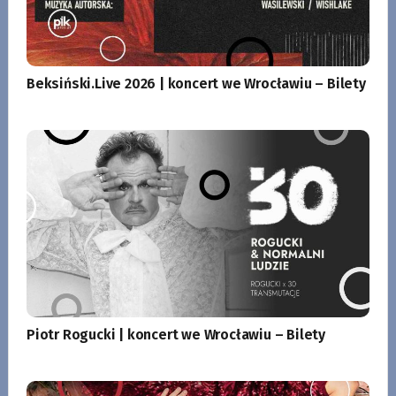
Beksiński.Live 2026 | koncert we Wrocławiu – Bilety
Piotr Rogucki | koncert we Wrocławiu – Bilety