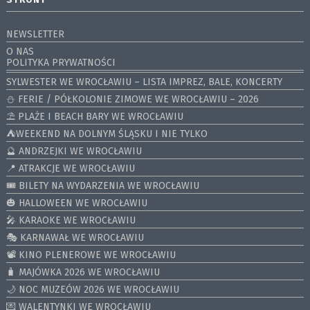
NEWSLETTER
O NAS
POLITYKA PRYWATNOŚCI
SYLWESTER WE WROCŁAWIU – LISTA IMPREZ, BALE, KONCERTY
⛄️ FERIE / PÓŁKOLONIE ZIMOWE WE WROCŁAWIU – 2026
⛱️ PLAŻE I BEACH BARY WE WROCŁAWIU
⛺️WEEKEND NA DOLNYM ŚLĄSKU I NIE TYLKO
🔮 ANDRZEJKI WE WROCŁAWIU
📍 ATRAKCJE WE WROCŁAWIU
🎟️ BILETY NA WYDARZENIA WE WROCŁAWIU
🎃 HALLOWEEN WE WROCŁAWIU
🎤 KARAOKE WE WROCŁAWIU
🎭 KARNAWAŁ WE WROCŁAWIU
📽️ KINO PLENEROWE WE WROCŁAWIU
🧳 MAJÓWKA 2026 WE WROCŁAWIU
🌙 NOC MUZEÓW 2026 WE WROCŁAWIU
💌 WALENTYNKI WE WROCŁAWIU