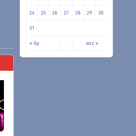
24
25
26
27
28
29
30
31
« lip
wrz »