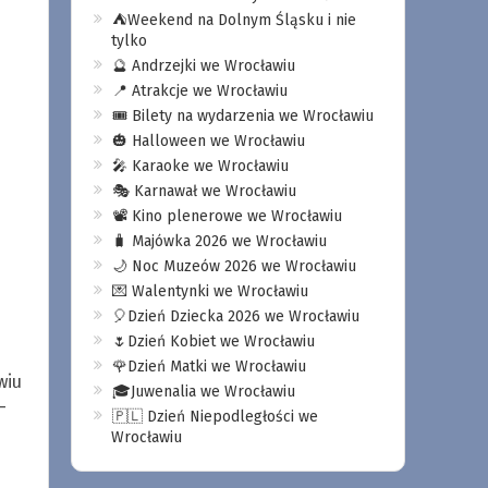
⛺️Weekend na Dolnym Śląsku i nie
tylko
🔮 Andrzejki we Wrocławiu
📍 Atrakcje we Wrocławiu
🎟️ Bilety na wydarzenia we Wrocławiu
🎃 Halloween we Wrocławiu
🎤 Karaoke we Wrocławiu
🎭 Karnawał we Wrocławiu
📽️ Kino plenerowe we Wrocławiu
🧳 Majówka 2026 we Wrocławiu
🌙 Noc Muzeów 2026 we Wrocławiu
💌 Walentynki we Wrocławiu
🎈Dzień Dziecka 2026 we Wrocławiu
🌷Dzień Kobiet we Wrocławiu
🌹Dzień Matki we Wrocławiu
wiu
🎓Juwenalia we Wrocławiu
-
🇵🇱 Dzień Niepodległości we
Wrocławiu