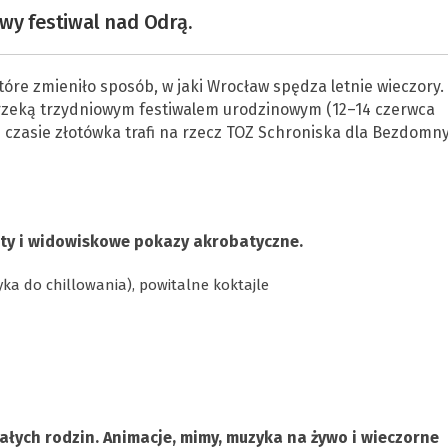
wy festiwal nad Odrą.
tóre zmieniło sposób, w jaki Wrocław spędza letnie wieczory.
 rzeką trzydniowym festiwalem urodzinowym (12–14 czerwca
 czasie złotówka trafi na rzecz TOZ Schroniska dla Bezdomn
sety i widowiskowe pokazy akrobatyczne.
yka do chillowania), powitalne koktajle
całych rodzin. Animacje, mimy, muzyka na żywo i wieczorne