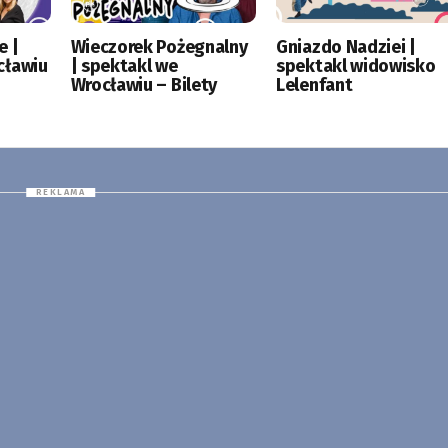
e |
Wieczorek Pożegnalny
Gniazdo Nadziei |
cławiu
| spektakl we
spektakl widowisko
Wrocławiu – Bilety
Lelenfant