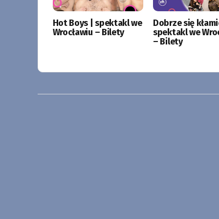
Hot Boys | spektakl we
Dobrze się kłami
Wrocławiu – Bilety
spektakl we Wro
– Bilety