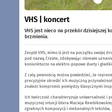
VHS | koncert
VHS jest nieco na przekór dzisiejszej 
brzmienia.
Zespół VHS, mimo iż jest na początku swojej dro
pod nazwą Create, zdobywając niemałe uznanie k
koniunkturze na elektro-popowe duety i gładki
Z całą pewnością można powiedzieć, że repreze
precyzyjnie określić ich muzyczną przynależnoś
znaleźć kompromis pomiędzy klasycznymi inspir
Ich twórczość charakteryzuje uniwersalność i p
muzycznej intuicji lidera Macieja Rembikowski
zgrabnych kompozycji i niebanalnych tekstów,