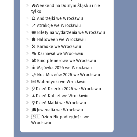
⛺️Weekend na Dolnym Śląsku i nie
tylko
🔮 Andrzejki we Wrocławiu
📍 Atrakcje we Wrocławiu
🎟️ Bilety na wydarzenia we Wrocławiu
🎃 Halloween we Wrocławiu
🎤 Karaoke we Wrocławiu
🎭 Karnawał we Wrocławiu
📽️ Kino plenerowe we Wrocławiu
🧳 Majówka 2026 we Wrocławiu
🌙 Noc Muzeów 2026 we Wrocławiu
💌 Walentynki we Wrocławiu
🎈Dzień Dziecka 2026 we Wrocławiu
🌷Dzień Kobiet we Wrocławiu
🌹Dzień Matki we Wrocławiu
🎓Juwenalia we Wrocławiu
🇵🇱 Dzień Niepodległości we
Wrocławiu