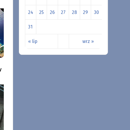
24
25
26
27
28
29
30
31
« lip
wrz »
y