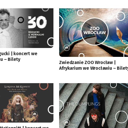
gucki | koncert we
u – Bilety
Zwiedzanie ZOO Wrocław |
Afrykarium we Wrocławiu – Bilet