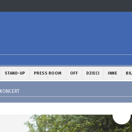
STAND-UP
PRESS ROOM
OFF
DZIECI
INNE
BI
 KONCERT