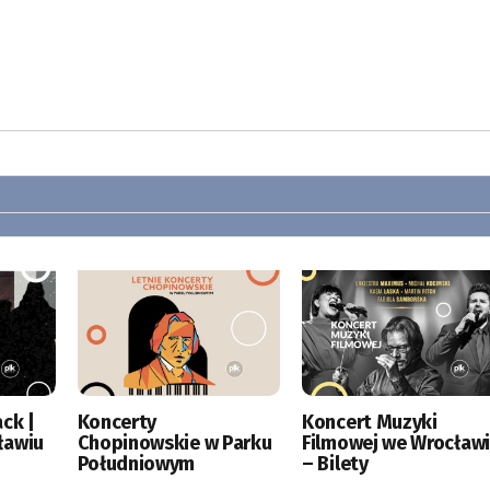
ck |
Koncerty
Koncert Muzyki
ławiu
Chopinowskie w Parku
Filmowej we Wrocław
Południowym
– Bilety