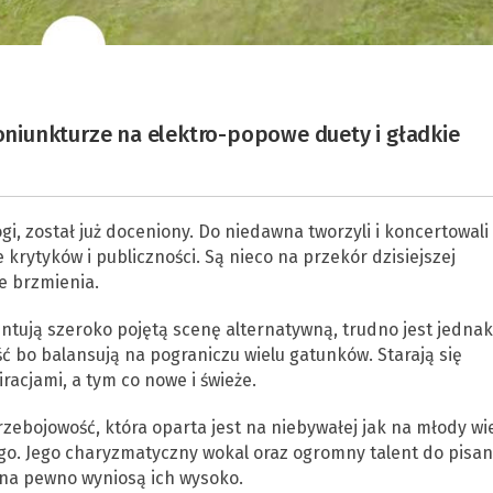
koniunkturze na elektro-popowe duety i gładkie
gi, został już doceniony. Do niedawna tworzyli i koncertowali
rytyków i publiczności. Są nieco na przekór dzisiejszej
e brzmienia.
ntują szeroko pojętą scenę alternatywną, trudno jest jednak
ć bo balansują na pograniczu wielu gatunków. Starają się
acjami, a tym co nowe i świeże.
rzebojowość, która oparta jest na niebywałej jak na młody wi
ego. Jego charyzmatyczny wokal oraz ogromny talent do pisan
 na pewno wyniosą ich wysoko.