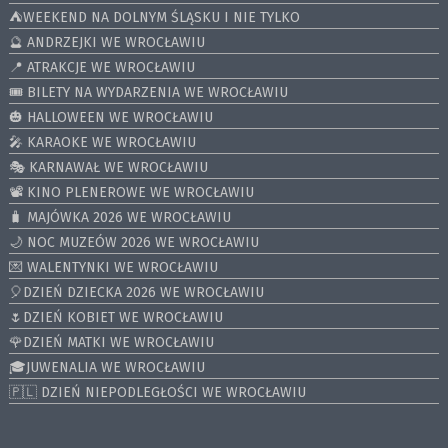
⛺️WEEKEND NA DOLNYM ŚLĄSKU I NIE TYLKO
🔮 ANDRZEJKI WE WROCŁAWIU
📍 ATRAKCJE WE WROCŁAWIU
🎟️ BILETY NA WYDARZENIA WE WROCŁAWIU
🎃 HALLOWEEN WE WROCŁAWIU
🎤 KARAOKE WE WROCŁAWIU
🎭 KARNAWAŁ WE WROCŁAWIU
📽️ KINO PLENEROWE WE WROCŁAWIU
🧳 MAJÓWKA 2026 WE WROCŁAWIU
🌙 NOC MUZEÓW 2026 WE WROCŁAWIU
💌 WALENTYNKI WE WROCŁAWIU
🎈DZIEŃ DZIECKA 2026 WE WROCŁAWIU
🌷DZIEŃ KOBIET WE WROCŁAWIU
🌹DZIEŃ MATKI WE WROCŁAWIU
🎓JUWENALIA WE WROCŁAWIU
🇵🇱 DZIEŃ NIEPODLEGŁOŚCI WE WROCŁAWIU