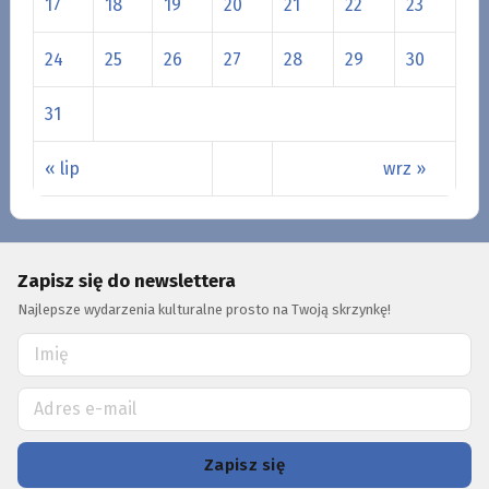
17
18
19
20
21
22
23
24
25
26
27
28
29
30
31
« lip
wrz »
Zapisz się do newslettera
Najlepsze wydarzenia kulturalne prosto na Twoją skrzynkę!
Zapisz się