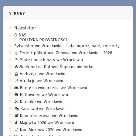
STRONY
Newsletter
O NAS
POLITYKA PRYWATNOŚCI
Sylwester we Wrocławiu – lista imprez, bale, koncerty
⛄️ Ferie / półkolonie Zimowe we Wrocławiu – 2026
⛱️ Plaże i beach bary we Wrocławiu
⛺️Weekend na Dolnym Śląsku i nie tylko
🔮 Andrzejki we Wrocławiu
📍 Atrakcje we Wrocławiu
🎟️ Bilety na wydarzenia we Wrocławiu
🎃 Halloween we Wrocławiu
🎤 Karaoke we Wrocławiu
🎭 Karnawał we Wrocławiu
📽️ Kino plenerowe we Wrocławiu
🧳 Majówka 2026 we Wrocławiu
🌙 Noc Muzeów 2026 we Wrocławiu