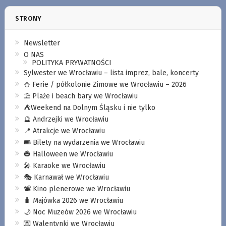
STRONY
Newsletter
O NAS
POLITYKA PRYWATNOŚCI
Sylwester we Wrocławiu – lista imprez, bale, koncerty
⛄️ Ferie / półkolonie Zimowe we Wrocławiu – 2026
⛱️ Plaże i beach bary we Wrocławiu
⛺️Weekend na Dolnym Śląsku i nie tylko
🔮 Andrzejki we Wrocławiu
📍 Atrakcje we Wrocławiu
🎟️ Bilety na wydarzenia we Wrocławiu
🎃 Halloween we Wrocławiu
🎤 Karaoke we Wrocławiu
🎭 Karnawał we Wrocławiu
📽️ Kino plenerowe we Wrocławiu
🧳 Majówka 2026 we Wrocławiu
🌙 Noc Muzeów 2026 we Wrocławiu
💌 Walentynki we Wrocławiu