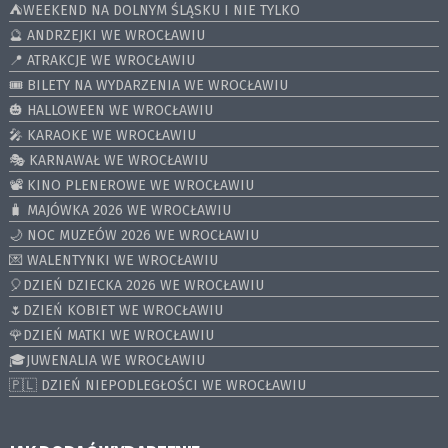
⛺️WEEKEND NA DOLNYM ŚLĄSKU I NIE TYLKO
🔮 ANDRZEJKI WE WROCŁAWIU
📍 ATRAKCJE WE WROCŁAWIU
🎟️ BILETY NA WYDARZENIA WE WROCŁAWIU
🎃 HALLOWEEN WE WROCŁAWIU
🎤 KARAOKE WE WROCŁAWIU
🎭 KARNAWAŁ WE WROCŁAWIU
📽️ KINO PLENEROWE WE WROCŁAWIU
🧳 MAJÓWKA 2026 WE WROCŁAWIU
🌙 NOC MUZEÓW 2026 WE WROCŁAWIU
💌 WALENTYNKI WE WROCŁAWIU
🎈DZIEŃ DZIECKA 2026 WE WROCŁAWIU
🌷DZIEŃ KOBIET WE WROCŁAWIU
🌹DZIEŃ MATKI WE WROCŁAWIU
🎓JUWENALIA WE WROCŁAWIU
🇵🇱 DZIEŃ NIEPODLEGŁOŚCI WE WROCŁAWIU