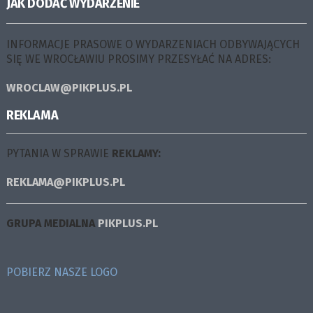
JAK DODAĆ WYDARZENIE
INFORMACJE PRASOWE O WYDARZENIACH ODBYWAJĄCYCH
SIĘ WE WROCŁAWIU PROSIMY PRZESYŁAĆ NA ADRES:
WROCLAW@PIKPLUS.PL
REKLAMA
PYTANIA W SPRAWIE
REKLAMY:
REKLAMA@PIKPLUS.PL
GRUPA MEDIALNA
PIKPLUS.PL
POBIERZ NASZE LOGO