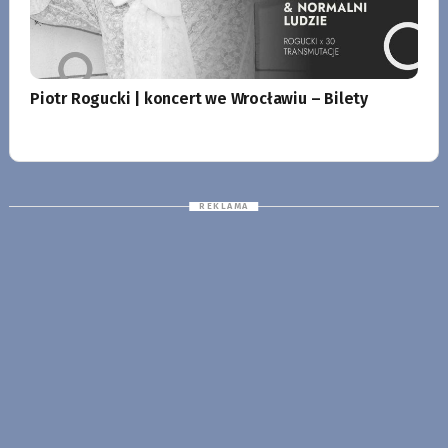
Piotr Rogucki | koncert we Wrocławiu – Bilety