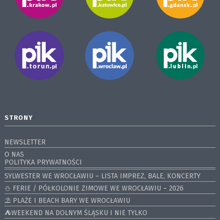
STRONY
NEWSLETTER
O NAS
POLITYKA PRYWATNOŚCI
SYLWESTER WE WROCŁAWIU – LISTA IMPREZ, BALE, KONCERTY
⛄️ FERIE / PÓŁKOLONIE ZIMOWE WE WROCŁAWIU – 2026
⛱️ PLAŻE I BEACH BARY WE WROCŁAWIU
⛺️WEEKEND NA DOLNYM ŚLĄSKU I NIE TYLKO