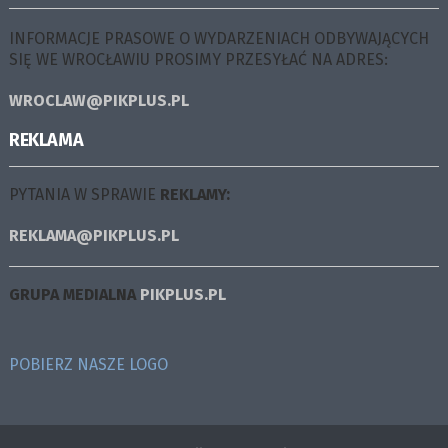
INFORMACJE PRASOWE O WYDARZENIACH ODBYWAJĄCYCH
SIĘ WE WROCŁAWIU PROSIMY PRZESYŁAĆ NA ADRES:
WROCLAW@PIKPLUS.PL
REKLAMA
PYTANIA W SPRAWIE
REKLAMY:
REKLAMA@PIKPLUS.PL
GRUPA MEDIALNA
PIKPLUS.PL
POBIERZ NASZE LOGO