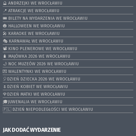
🔮 ANDRZEJKI WE WROCŁAWIU
📍 ATRAKCJE WE WROCŁAWIU
🎟️ BILETY NA WYDARZENIA WE WROCŁAWIU
🎃 HALLOWEEN WE WROCŁAWIU
🎤 KARAOKE WE WROCŁAWIU
🎭 KARNAWAŁ WE WROCŁAWIU
📽️ KINO PLENEROWE WE WROCŁAWIU
🧳 MAJÓWKA 2026 WE WROCŁAWIU
🌙 NOC MUZEÓW 2026 WE WROCŁAWIU
💌 WALENTYNKI WE WROCŁAWIU
🎈DZIEŃ DZIECKA 2026 WE WROCŁAWIU
🌷DZIEŃ KOBIET WE WROCŁAWIU
🌹DZIEŃ MATKI WE WROCŁAWIU
🎓JUWENALIA WE WROCŁAWIU
🇵🇱 DZIEŃ NIEPODLEGŁOŚCI WE WROCŁAWIU
JAK DODAĆ WYDARZENIE