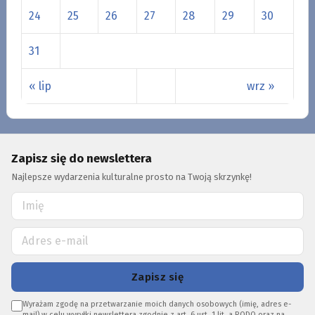
24
25
26
27
28
29
30
31
« lip
wrz »
Zapisz się do newslettera
Najlepsze wydarzenia kulturalne prosto na Twoją skrzynkę!
Zapisz się
Wyrażam zgodę na przetwarzanie moich danych osobowych (imię, adres e-
mail) w celu wysyłki newslettera zgodnie z art. 6 ust. 1 lit. a RODO oraz na