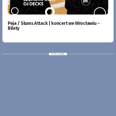
Peja / Slums Attack | koncert we Wrocławiu –
Bilety