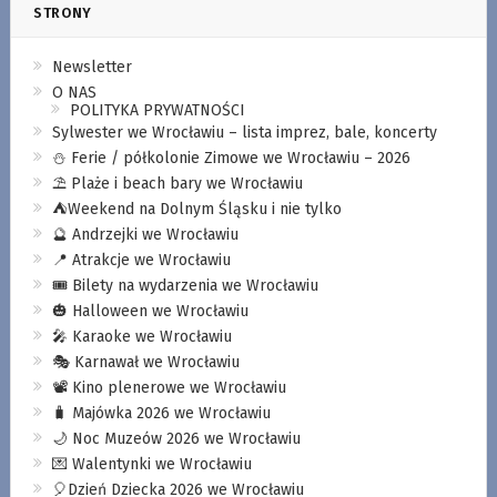
STRONY
Newsletter
O NAS
POLITYKA PRYWATNOŚCI
Sylwester we Wrocławiu – lista imprez, bale, koncerty
⛄️ Ferie / półkolonie Zimowe we Wrocławiu – 2026
⛱️ Plaże i beach bary we Wrocławiu
⛺️Weekend na Dolnym Śląsku i nie tylko
🔮 Andrzejki we Wrocławiu
📍 Atrakcje we Wrocławiu
🎟️ Bilety na wydarzenia we Wrocławiu
🎃 Halloween we Wrocławiu
🎤 Karaoke we Wrocławiu
🎭 Karnawał we Wrocławiu
📽️ Kino plenerowe we Wrocławiu
🧳 Majówka 2026 we Wrocławiu
🌙 Noc Muzeów 2026 we Wrocławiu
💌 Walentynki we Wrocławiu
🎈Dzień Dziecka 2026 we Wrocławiu