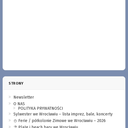
STRONY
Newsletter
O NAS
POLITYKA PRYWATNOŚCI
Sylwester we Wrocławiu – lista imprez, bale, koncerty
⛄️ Ferie / półkolonie Zimowe we Wrocławiu – 2026
⛱️ Plaże i beach bary we Wrocławiu