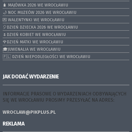
🧳 MAJÓWKA 2026 WE WROCŁAWIU
🌙 NOC MUZEÓW 2026 WE WROCŁAWIU
💌 WALENTYNKI WE WROCŁAWIU
🎈DZIEŃ DZIECKA 2026 WE WROCŁAWIU
🌷DZIEŃ KOBIET WE WROCŁAWIU
🌹DZIEŃ MATKI WE WROCŁAWIU
🎓JUWENALIA WE WROCŁAWIU
🇵🇱 DZIEŃ NIEPODLEGŁOŚCI WE WROCŁAWIU
JAK DODAĆ WYDARZENIE
INFORMACJE PRASOWE O WYDARZENIACH ODBYWAJĄCYCH
SIĘ WE WROCŁAWIU PROSIMY PRZESYŁAĆ NA ADRES:
WROCLAW@PIKPLUS.PL
REKLAMA