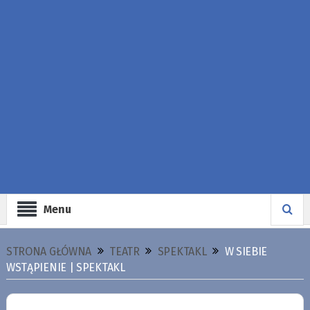
Menu
STRONA GŁÓWNA
TEATR
SPEKTAKL
W SIEBIE
WSTĄPIENIE | SPEKTAKL