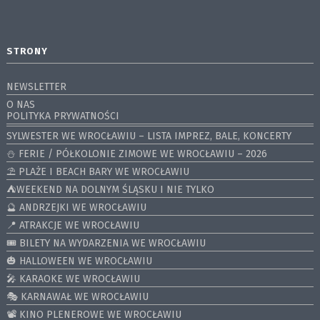
STRONY
NEWSLETTER
O NAS
POLITYKA PRYWATNOŚCI
SYLWESTER WE WROCŁAWIU – LISTA IMPREZ, BALE, KONCERTY
⛄️ FERIE / PÓŁKOLONIE ZIMOWE WE WROCŁAWIU – 2026
⛱️ PLAŻE I BEACH BARY WE WROCŁAWIU
⛺️WEEKEND NA DOLNYM ŚLĄSKU I NIE TYLKO
🔮 ANDRZEJKI WE WROCŁAWIU
📍 ATRAKCJE WE WROCŁAWIU
🎟️ BILETY NA WYDARZENIA WE WROCŁAWIU
🎃 HALLOWEEN WE WROCŁAWIU
🎤 KARAOKE WE WROCŁAWIU
🎭 KARNAWAŁ WE WROCŁAWIU
📽️ KINO PLENEROWE WE WROCŁAWIU