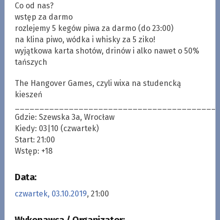
Co od nas?
wstęp za darmo
rozlejemy 5 kegów piwa za darmo (do 23:00)
na klina piwo, wódka i whisky za 5 ziko!
wyjątkowa karta shotów, drinów i alko nawet o 50%
tańszych
The Hangover Games, czyli wixa na studencką
kieszeń
_________________________________________
Gdzie: Szewska 3a, Wrocław
Kiedy: 03|10 (czwartek)
Start: 21:00
Wstęp: +18
Data:
czwartek, 03.10.2019
, 21:00
Wykonawca / Organizator: