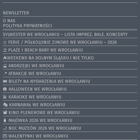
NEWSLETTER
O NAS
POLITYKA PRYWATNOŚCI
SYLWESTER WE WROCŁAWIU – LISTA IMPREZ, BALE, KONCERTY
⛄️ FERIE / PÓŁKOLONIE ZIMOWE WE WROCŁAWIU – 2026
⛱️ PLAŻE I BEACH BARY WE WROCŁAWIU
⛺️WEEKEND NA DOLNYM ŚLĄSKU I NIE TYLKO
🔮 ANDRZEJKI WE WROCŁAWIU
📍 ATRAKCJE WE WROCŁAWIU
🎟️ BILETY NA WYDARZENIA WE WROCŁAWIU
🎃 HALLOWEEN WE WROCŁAWIU
🎤 KARAOKE WE WROCŁAWIU
🎭 KARNAWAŁ WE WROCŁAWIU
📽️ KINO PLENEROWE WE WROCŁAWIU
🧳 MAJÓWKA 2026 WE WROCŁAWIU
🌙 NOC MUZEÓW 2026 WE WROCŁAWIU
💌 WALENTYNKI WE WROCŁAWIU