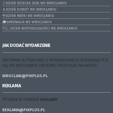
🎈DZIEŃ DZIECKA 2026 WE WROCŁAWIU
🌷DZIEŃ KOBIET WE WROCŁAWIU
🌹DZIEŃ MATKI WE WROCŁAWIU
🎓JUWENALIA WE WROCŁAWIU
🇵🇱 DZIEŃ NIEPODLEGŁOŚCI WE WROCŁAWIU
JAK DODAĆ WYDARZENIE
INFORMACJE PRASOWE O WYDARZENIACH ODBYWAJĄCYCH
SIĘ WE WROCŁAWIU PROSIMY PRZESYŁAĆ NA ADRES:
WROCLAW@PIKPLUS.PL
REKLAMA
PYTANIA W SPRAWIE
REKLAMY:
REKLAMA@PIKPLUS.PL