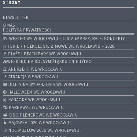
STRONY
NEWSLETTER
O NAS
POLITYKA PRYWATNOŚCI
SYLWESTER WE WROCŁAWIU – LISTA IMPREZ, BALE, KONCERTY
⛄️ FERIE / PÓŁKOLONIE ZIMOWE WE WROCŁAWIU – 2026
⛱️ PLAŻE I BEACH BARY WE WROCŁAWIU
⛺️WEEKEND NA DOLNYM ŚLĄSKU I NIE TYLKO
🔮 ANDRZEJKI WE WROCŁAWIU
📍 ATRAKCJE WE WROCŁAWIU
🎟️ BILETY NA WYDARZENIA WE WROCŁAWIU
🎃 HALLOWEEN WE WROCŁAWIU
🎤 KARAOKE WE WROCŁAWIU
🎭 KARNAWAŁ WE WROCŁAWIU
📽️ KINO PLENEROWE WE WROCŁAWIU
🧳 MAJÓWKA 2026 WE WROCŁAWIU
🌙 NOC MUZEÓW 2026 WE WROCŁAWIU