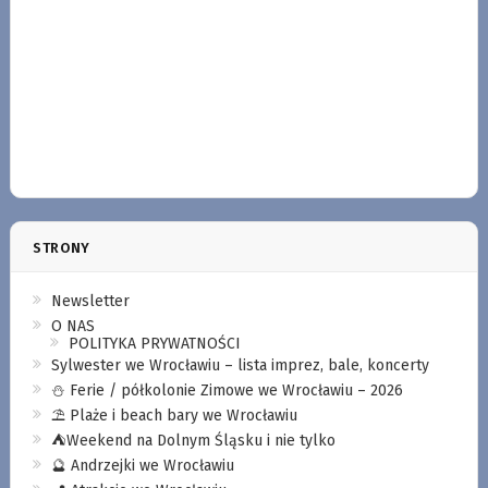
STRONY
Newsletter
O NAS
POLITYKA PRYWATNOŚCI
Sylwester we Wrocławiu – lista imprez, bale, koncerty
⛄️ Ferie / półkolonie Zimowe we Wrocławiu – 2026
⛱️ Plaże i beach bary we Wrocławiu
⛺️Weekend na Dolnym Śląsku i nie tylko
🔮 Andrzejki we Wrocławiu