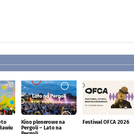
ęto
Kino plenerowe na
Festiwal OFCA 2026
ławiu
Pergoli – Lato na
Pergoli