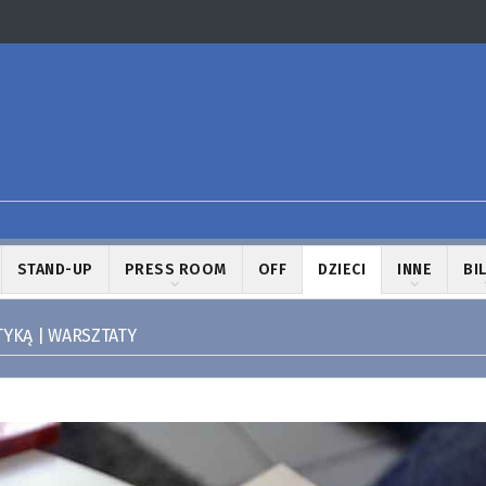
STAND-UP
PRESS ROOM
OFF
DZIECI
INNE
BI
TYKĄ | WARSZTATY