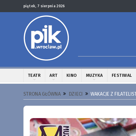
piątek, 7 sierpnia 2026
TEATR
ART
KINO
MUZYKA
FESTIWAL
STRONA GŁÓWNA
DZIECI
WAKACJE Z FILATELIS