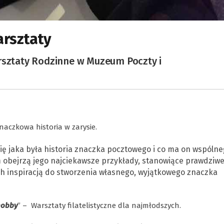
arsztaty
arsztaty Rodzinne w Muzeum Poczty i
naczkowa historia w zarysie.
się jaka była historia znaczka pocztowego i co ma on wspóln
m obejrzą jego najciekawsze przykłady, stanowiące prawdziw
nich inspiracją do stworzenia własnego, wyjątkowego znaczka
hobby
” – Warsztaty filatelistyczne dla najmłodszych.