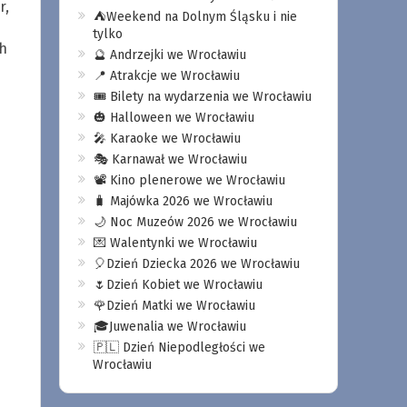
r,
⛺️Weekend na Dolnym Śląsku i nie
tylko
h
🔮 Andrzejki we Wrocławiu
📍 Atrakcje we Wrocławiu
🎟️ Bilety na wydarzenia we Wrocławiu
🎃 Halloween we Wrocławiu
🎤 Karaoke we Wrocławiu
🎭 Karnawał we Wrocławiu
📽️ Kino plenerowe we Wrocławiu
🧳 Majówka 2026 we Wrocławiu
🌙 Noc Muzeów 2026 we Wrocławiu
💌 Walentynki we Wrocławiu
🎈Dzień Dziecka 2026 we Wrocławiu
🌷Dzień Kobiet we Wrocławiu
🌹Dzień Matki we Wrocławiu
🎓Juwenalia we Wrocławiu
🇵🇱 Dzień Niepodległości we
Wrocławiu