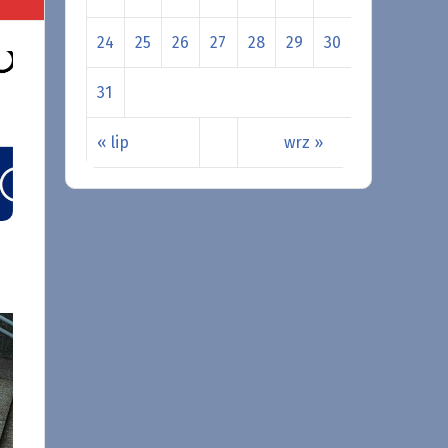
24
25
26
27
28
29
30
31
« lip
wrz »