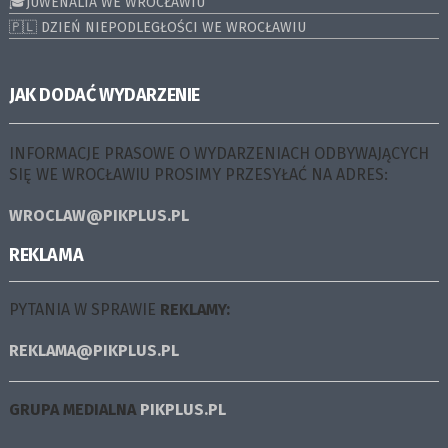
🎓JUWENALIA WE WROCŁAWIU
🇵🇱 DZIEŃ NIEPODLEGŁOŚCI WE WROCŁAWIU
JAK DODAĆ WYDARZENIE
INFORMACJE PRASOWE O WYDARZENIACH ODBYWAJĄCYCH
SIĘ WE WROCŁAWIU PROSIMY PRZESYŁAĆ NA ADRES:
WROCLAW@PIKPLUS.PL
REKLAMA
PYTANIA W SPRAWIE
REKLAMY:
REKLAMA@PIKPLUS.PL
GRUPA MEDIALNA
PIKPLUS.PL