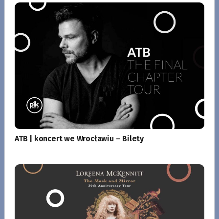
ATB | koncert we Wrocławiu – Bilety