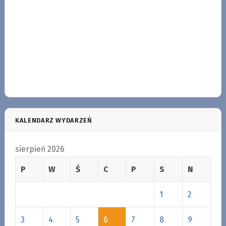
KALENDARZ WYDARZEŃ
sierpień 2026
P
W
Ś
C
P
S
N
1
2
3
4
5
6
7
8
9