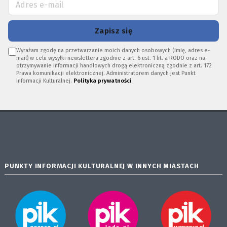
Zapisz się
Wyrażam zgodę na przetwarzanie moich danych osobowych (imię, adres e-
mail) w celu wysyłki newslettera zgodnie z art. 6 ust. 1 lit. a RODO oraz na
otrzymywanie informacji handlowych drogą elektroniczną zgodnie z art. 172
Prawa komunikacji elektronicznej. Administratorem danych jest Punkt
Informacji Kulturalnej.
Polityka prywatności
.
PUNKTY INFORMACJI KULTURALNEJ W INNYCH MIASTACH