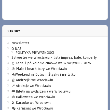
STRONY
Newsletter
O NAS
POLITYKA PRYWATNOŚCI
Sylwester we Wrocławiu – lista imprez, bale, koncerty
⛄️ Ferie / półkolonie Zimowe we Wrocławiu – 2026
⛱️ Plaże i beach bary we Wrocławiu
⛺️Weekend na Dolnym Śląsku i nie tylko
🔮 Andrzejki we Wrocławiu
📍 Atrakcje we Wrocławiu
🎟️ Bilety na wydarzenia we Wrocławiu
🎃 Halloween we Wrocławiu
🎤 Karaoke we Wrocławiu
🎭 Karnawał we Wrocławiu