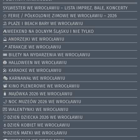
SYLWESTER WE WROCŁAWIU – LISTA IMPREZ, BALE, KONCERTY
⛄️ FERIE / PÓŁKOLONIE ZIMOWE WE WROCŁAWIU – 2026
⛱️ PLAŻE I BEACH BARY WE WROCŁAWIU
⛺️WEEKEND NA DOLNYM ŚLĄSKU I NIE TYLKO
🔮 ANDRZEJKI WE WROCŁAWIU
📍 ATRAKCJE WE WROCŁAWIU
🎟️ BILETY NA WYDARZENIA WE WROCŁAWIU
🎃 HALLOWEEN WE WROCŁAWIU
🎤 KARAOKE WE WROCŁAWIU
🎭 KARNAWAŁ WE WROCŁAWIU
📽️ KINO PLENEROWE WE WROCŁAWIU
🧳 MAJÓWKA 2026 WE WROCŁAWIU
🌙 NOC MUZEÓW 2026 WE WROCŁAWIU
💌 WALENTYNKI WE WROCŁAWIU
🎈DZIEŃ DZIECKA 2026 WE WROCŁAWIU
🌷DZIEŃ KOBIET WE WROCŁAWIU
🌹DZIEŃ MATKI WE WROCŁAWIU