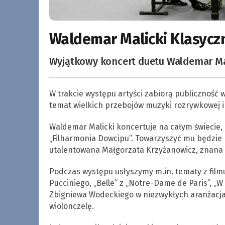
Waldemar Malicki Klasyczn
Wyjątkowy koncert duetu Waldemar Mal
W trakcie występu artyści zabiorą publiczność
temat wielkich przebojów muzyki rozrywkowej i 
Waldemar Malicki koncertuje na całym świecie, 
„Filharmonia Dowcipu”. Towarzyszyć mu będzie 
utalentowana Małgorzata Krzyżanowicz, znana m
Podczas występu usłyszymy m.in. tematy z film
Pucciniego, „Belle” z „Notre-Dame de Paris”, „W g
Zbigniewa Wodeckiego w niezwykłych aranżacjac
wiolonczelę.