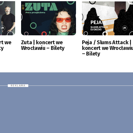
rt we
Zuta | koncert we
Peja / Slums Attack |
ty
Wrocławiu – Bilety
koncert we Wrocławi
– Bilety