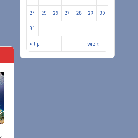
24
25
26
27
28
29
30
31
« lip
wrz »
y