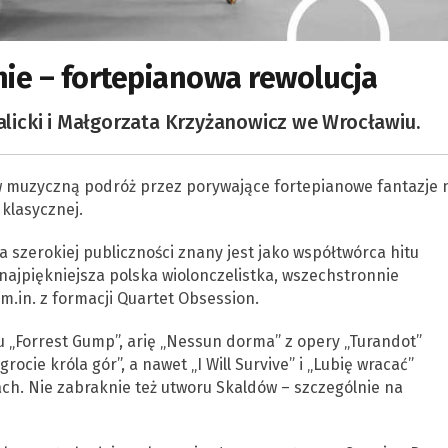
ie – fortepianowa rewolucja
icki i Małgorzata Krzyżanowicz we Wrocławiu.
 w muzyczną podróż przez porywające fortepianowe fantazje 
klasycznej.
a szerokiej publiczności znany jest jako współtwórca hitu
najpiękniejsza polska wiolonczelistka, wszechstronnie
.in. z formacji Quartet Obsession.
u „Forrest Gump”, arię „Nessun dorma” z opery „Turandot”
rocie króla gór”, a nawet „I Will Survive” i „Lubię wracać”
h. Nie zabraknie też utworu Skaldów – szczególnie na