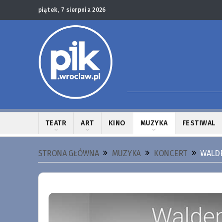
piątek, 7 sierpnia 2026
TEATR
ART
KINO
MUZYKA
FESTIWAL
STRONA GŁÓWNA
MUZYKA
KONCERT
WALDE