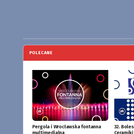
POLECANE
Pergola i Wrocławska fontanna
32. Bole
multimedialna
Ceramiki