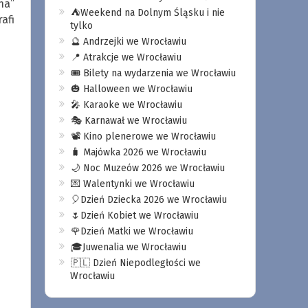
na”
⛺️Weekend na Dolnym Śląsku i nie
afi
tylko
🔮 Andrzejki we Wrocławiu
📍 Atrakcje we Wrocławiu
🎟️ Bilety na wydarzenia we Wrocławiu
🎃 Halloween we Wrocławiu
🎤 Karaoke we Wrocławiu
🎭 Karnawał we Wrocławiu
📽️ Kino plenerowe we Wrocławiu
🧳 Majówka 2026 we Wrocławiu
🌙 Noc Muzeów 2026 we Wrocławiu
💌 Walentynki we Wrocławiu
🎈Dzień Dziecka 2026 we Wrocławiu
🌷Dzień Kobiet we Wrocławiu
🌹Dzień Matki we Wrocławiu
🎓Juwenalia we Wrocławiu
🇵🇱 Dzień Niepodległości we
Wrocławiu