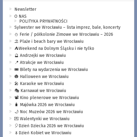
Newsletter
O NAS
POLITYKA PRYWATNOŚCI
Sylwester we Wrocławiu – lista imprez, bale, koncerty
⛄️ Ferie / półkolonie Zimowe we Wrocławiu – 2026
⛱️ Plaże i beach bary we Wrocławiu
⛺️Weekend na Dolnym Śląsku i nie tylko
🔮 Andrzejki we Wrocławiu
📍 Atrakcje we Wrocławiu
🎟️ Bilety na wydarzenia we Wrocławiu
🎃 Halloween we Wrocławiu
🎤 Karaoke we Wrocławiu
🎭 Karnawał we Wrocławiu
📽️ Kino plenerowe we Wrocławiu
🧳 Majówka 2026 we Wrocławiu
🌙 Noc Muzeów 2026 we Wrocławiu
💌 Walentynki we Wrocławiu
🎈Dzień Dziecka 2026 we Wrocławiu
🌷Dzień Kobiet we Wrocławiu