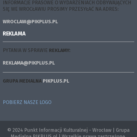
INFORMACJE PRASOWE O WYDARZENIACH ODBYWAJĄCYCH
SIĘ WE WROCŁAWIU PROSIMY PRZESYŁAĆ NA ADRES:
WROCLAW@PIKPLUS.PL
REKLAMA
PYTANIA W SPRAWIE
REKLAMY:
REKLAMA@PIKPLUS.PL
GRUPA MEDIALNA
PIKPLUS.PL
POBIERZ NASZE LOGO
© 2024 Punkt Informacji Kulturalnej - Wrocław | Grupa
Medialna PIKPLUS.pl | Wszelkie prawa zastrzeżone.