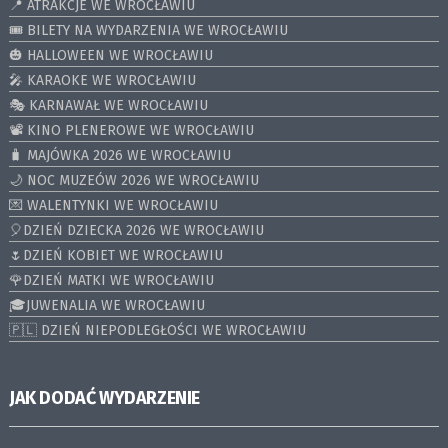
📍 ATRAKCJE WE WROCŁAWIU
🎟️ BILETY NA WYDARZENIA WE WROCŁAWIU
🎃 HALLOWEEN WE WROCŁAWIU
🎤 KARAOKE WE WROCŁAWIU
🎭 KARNAWAŁ WE WROCŁAWIU
📽️ KINO PLENEROWE WE WROCŁAWIU
🧳 MAJÓWKA 2026 WE WROCŁAWIU
🌙 NOC MUZEÓW 2026 WE WROCŁAWIU
💌 WALENTYNKI WE WROCŁAWIU
🎈DZIEŃ DZIECKA 2026 WE WROCŁAWIU
🌷DZIEŃ KOBIET WE WROCŁAWIU
🌹DZIEŃ MATKI WE WROCŁAWIU
🎓JUWENALIA WE WROCŁAWIU
🇵🇱 DZIEŃ NIEPODLEGŁOŚCI WE WROCŁAWIU
JAK DODAĆ WYDARZENIE