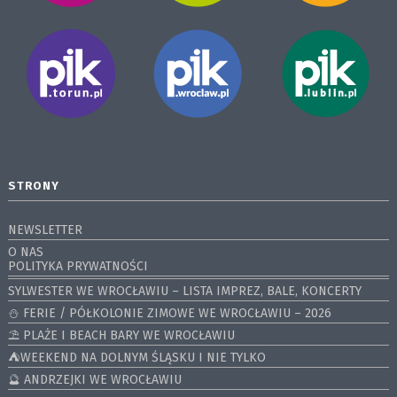
STRONY
NEWSLETTER
O NAS
POLITYKA PRYWATNOŚCI
SYLWESTER WE WROCŁAWIU – LISTA IMPREZ, BALE, KONCERTY
⛄️ FERIE / PÓŁKOLONIE ZIMOWE WE WROCŁAWIU – 2026
⛱️ PLAŻE I BEACH BARY WE WROCŁAWIU
⛺️WEEKEND NA DOLNYM ŚLĄSKU I NIE TYLKO
🔮 ANDRZEJKI WE WROCŁAWIU