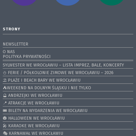
STRONY
NEWSLETTER
O NAS
POLITYKA PRYWATNOŚCI
SYLWESTER WE WROCŁAWIU – LISTA IMPREZ, BALE, KONCERTY
⛄️ FERIE / PÓŁKOLONIE ZIMOWE WE WROCŁAWIU – 2026
⛱️ PLAŻE I BEACH BARY WE WROCŁAWIU
⛺️WEEKEND NA DOLNYM ŚLĄSKU I NIE TYLKO
🔮 ANDRZEJKI WE WROCŁAWIU
📍 ATRAKCJE WE WROCŁAWIU
🎟️ BILETY NA WYDARZENIA WE WROCŁAWIU
🎃 HALLOWEEN WE WROCŁAWIU
🎤 KARAOKE WE WROCŁAWIU
🎭 KARNAWAŁ WE WROCŁAWIU