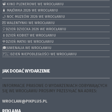
📽️ KINO PLENEROWE WE WROCŁAWIU
🧳 MAJÓWKA 2026 WE WROCŁAWIU
🌙 NOC MUZEÓW 2026 WE WROCŁAWIU
💌 WALENTYNKI WE WROCŁAWIU
🎈DZIEŃ DZIECKA 2026 WE WROCŁAWIU
🌷DZIEŃ KOBIET WE WROCŁAWIU
🌹DZIEŃ MATKI WE WROCŁAWIU
🎓JUWENALIA WE WROCŁAWIU
🇵🇱 DZIEŃ NIEPODLEGŁOŚCI WE WROCŁAWIU
JAK DODAĆ WYDARZENIE
INFORMACJE PRASOWE O WYDARZENIACH ODBYWAJĄCYCH
SIĘ WE WROCŁAWIU PROSIMY PRZESYŁAĆ NA ADRES:
WROCLAW@PIKPLUS.PL
REKLAMA