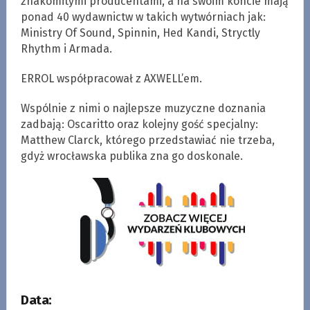
znakomitymi producentami, a na swoim koncie mają
ponad 40 wydawnictw w takich wytwórniach jak:
Ministry Of Sound, Spinnin, Hed Kandi, Stryctly
Rhythm i Armada.
ERROL współpracował z AXWELL’em.
Wspólnie z nimi o najlepsze muzyczne doznania
zadbają: Oscaritto oraz kolejny gość specjalny:
Matthew Clarck, którego przedstawiać nie trzeba,
gdyż wrocławska publika zna go doskonale.
Data: