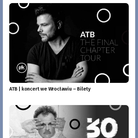
ATB | koncert we Wrocławiu – Bilety