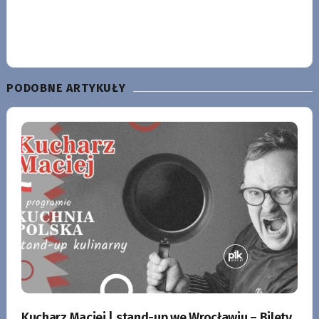
PODOBNE ARTYKUŁY
Kucharz Maciej | stand-up we Wrocławiu – Bilety