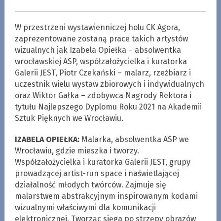
W przestrzeni wystawienniczej holu CK Agora,
zaprezentowane zostaną prace takich artystów
wizualnych jak Izabela Opiełka – absolwentka
wrocławskiej ASP, współzałożycielka i kuratorka
Galerii JEST, Piotr Czekański – malarz, rzeźbiarz i
uczestnik wielu wystaw zbiorowych i indywidualnych
oraz Wiktor Gałka – zdobywca Nagrody Rektora i
tytułu Najlepszego Dyplomu Roku 2021 na Akademii
Sztuk Pięknych we Wrocławiu.
IZABELA OPIEŁKA:
Malarka, absolwentka ASP we
Wrocławiu, gdzie mieszka i tworzy.
Współzałożycielka i kuratorka Galerii JEST, grupy
prowadzącej artist-run space i naświetlającej
działalność młodych twórców. Zajmuje się
malarstwem abstrakcyjnym inspirowanym kodami
wizualnymi właściwymi dla komunikacji
elektronicznej. Tworząc sięga po strzępy obrazów