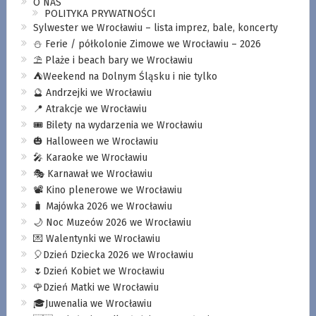
O NAS
POLITYKA PRYWATNOŚCI
Sylwester we Wrocławiu – lista imprez, bale, koncerty
⛄️ Ferie / półkolonie Zimowe we Wrocławiu – 2026
⛱️ Plaże i beach bary we Wrocławiu
⛺️Weekend na Dolnym Śląsku i nie tylko
🔮 Andrzejki we Wrocławiu
📍 Atrakcje we Wrocławiu
🎟️ Bilety na wydarzenia we Wrocławiu
🎃 Halloween we Wrocławiu
🎤 Karaoke we Wrocławiu
🎭 Karnawał we Wrocławiu
📽️ Kino plenerowe we Wrocławiu
🧳 Majówka 2026 we Wrocławiu
🌙 Noc Muzeów 2026 we Wrocławiu
💌 Walentynki we Wrocławiu
🎈Dzień Dziecka 2026 we Wrocławiu
🌷Dzień Kobiet we Wrocławiu
🌹Dzień Matki we Wrocławiu
🎓Juwenalia we Wrocławiu