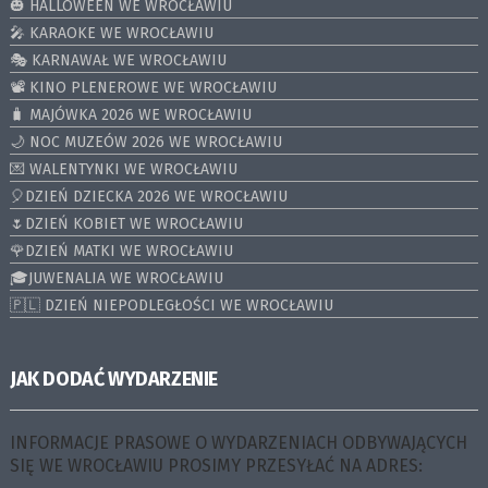
🎃 HALLOWEEN WE WROCŁAWIU
🎤 KARAOKE WE WROCŁAWIU
🎭 KARNAWAŁ WE WROCŁAWIU
📽️ KINO PLENEROWE WE WROCŁAWIU
🧳 MAJÓWKA 2026 WE WROCŁAWIU
🌙 NOC MUZEÓW 2026 WE WROCŁAWIU
💌 WALENTYNKI WE WROCŁAWIU
🎈DZIEŃ DZIECKA 2026 WE WROCŁAWIU
🌷DZIEŃ KOBIET WE WROCŁAWIU
🌹DZIEŃ MATKI WE WROCŁAWIU
🎓JUWENALIA WE WROCŁAWIU
🇵🇱 DZIEŃ NIEPODLEGŁOŚCI WE WROCŁAWIU
JAK DODAĆ WYDARZENIE
INFORMACJE PRASOWE O WYDARZENIACH ODBYWAJĄCYCH
SIĘ WE WROCŁAWIU PROSIMY PRZESYŁAĆ NA ADRES: