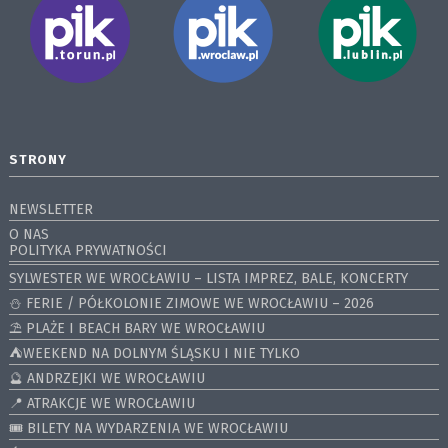
STRONY
NEWSLETTER
O NAS
POLITYKA PRYWATNOŚCI
SYLWESTER WE WROCŁAWIU – LISTA IMPREZ, BALE, KONCERTY
⛄️ FERIE / PÓŁKOLONIE ZIMOWE WE WROCŁAWIU – 2026
⛱️ PLAŻE I BEACH BARY WE WROCŁAWIU
⛺️WEEKEND NA DOLNYM ŚLĄSKU I NIE TYLKO
🔮 ANDRZEJKI WE WROCŁAWIU
📍 ATRAKCJE WE WROCŁAWIU
🎟️ BILETY NA WYDARZENIA WE WROCŁAWIU