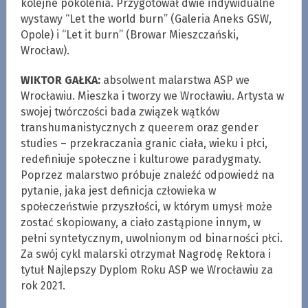
kolejne pokolenia. Przygotował dwie indywidualne
wystawy “Let the world burn” (Galeria Aneks GSW,
Opole) i “Let it burn” (Browar Mieszczański,
Wrocław).
WIKTOR GAŁKA:
absolwent malarstwa ASP we
Wrocławiu. Mieszka i tworzy we Wrocławiu. Artysta w
swojej twórczości bada związek wątków
transhumanistycznych z queerem oraz gender
studies – przekraczania granic ciała, wieku i płci,
redefiniuje społeczne i kulturowe paradygmaty.
Poprzez malarstwo próbuje znaleźć odpowiedź na
pytanie, jaka jest definicja człowieka w
społeczeństwie przyszłości, w którym umysł może
zostać skopiowany, a ciało zastąpione innym, w
pełni syntetycznym, uwolnionym od binarności płci.
Za swój cykl malarski otrzymał Nagrodę Rektora i
tytuł Najlepszy Dyplom Roku ASP we Wrocławiu za
rok 2021.