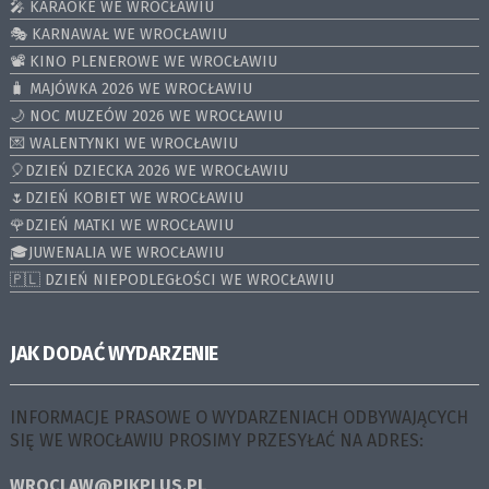
🎤 KARAOKE WE WROCŁAWIU
🎭 KARNAWAŁ WE WROCŁAWIU
📽️ KINO PLENEROWE WE WROCŁAWIU
🧳 MAJÓWKA 2026 WE WROCŁAWIU
🌙 NOC MUZEÓW 2026 WE WROCŁAWIU
💌 WALENTYNKI WE WROCŁAWIU
🎈DZIEŃ DZIECKA 2026 WE WROCŁAWIU
🌷DZIEŃ KOBIET WE WROCŁAWIU
🌹DZIEŃ MATKI WE WROCŁAWIU
🎓JUWENALIA WE WROCŁAWIU
🇵🇱 DZIEŃ NIEPODLEGŁOŚCI WE WROCŁAWIU
JAK DODAĆ WYDARZENIE
INFORMACJE PRASOWE O WYDARZENIACH ODBYWAJĄCYCH
SIĘ WE WROCŁAWIU PROSIMY PRZESYŁAĆ NA ADRES:
WROCLAW@PIKPLUS.PL