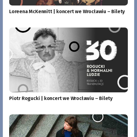
Loreena McKennitt | koncert we Wrocławiu – Bilety
Piotr Rogucki | koncert we Wrocławiu – Bilety