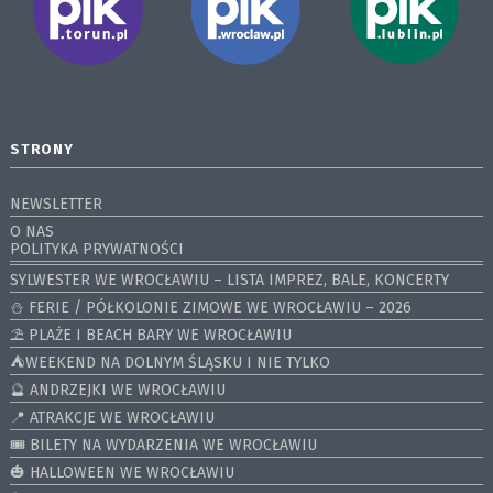
STRONY
NEWSLETTER
O NAS
POLITYKA PRYWATNOŚCI
SYLWESTER WE WROCŁAWIU – LISTA IMPREZ, BALE, KONCERTY
⛄️ FERIE / PÓŁKOLONIE ZIMOWE WE WROCŁAWIU – 2026
⛱️ PLAŻE I BEACH BARY WE WROCŁAWIU
⛺️WEEKEND NA DOLNYM ŚLĄSKU I NIE TYLKO
🔮 ANDRZEJKI WE WROCŁAWIU
📍 ATRAKCJE WE WROCŁAWIU
🎟️ BILETY NA WYDARZENIA WE WROCŁAWIU
🎃 HALLOWEEN WE WROCŁAWIU