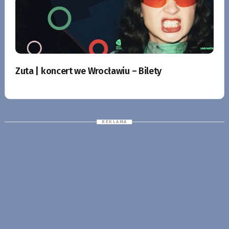
Zuta | koncert we Wrocławiu – Bilety