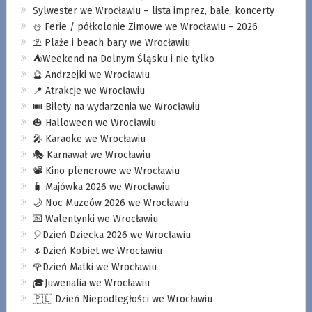
Sylwester we Wrocławiu – lista imprez, bale, koncerty
⛄️ Ferie / półkolonie Zimowe we Wrocławiu – 2026
⛱️ Plaże i beach bary we Wrocławiu
⛺️Weekend na Dolnym Śląsku i nie tylko
🔮 Andrzejki we Wrocławiu
📍 Atrakcje we Wrocławiu
🎟️ Bilety na wydarzenia we Wrocławiu
🎃 Halloween we Wrocławiu
🎤 Karaoke we Wrocławiu
🎭 Karnawał we Wrocławiu
📽️ Kino plenerowe we Wrocławiu
🧳 Majówka 2026 we Wrocławiu
🌙 Noc Muzeów 2026 we Wrocławiu
💌 Walentynki we Wrocławiu
🎈Dzień Dziecka 2026 we Wrocławiu
🌷Dzień Kobiet we Wrocławiu
🌹Dzień Matki we Wrocławiu
🎓Juwenalia we Wrocławiu
🇵🇱 Dzień Niepodległości we Wrocławiu