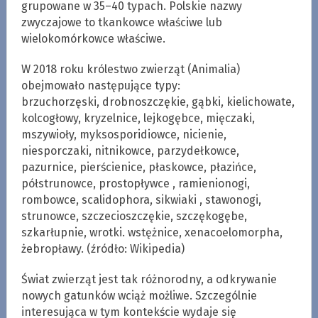
grupowane w 35–40 typach. Polskie nazwy
zwyczajowe to tkankowce właściwe lub
wielokomórkowce właściwe.
W 2018 roku królestwo zwierząt (Animalia)
obejmowało następujące typy:
brzuchorzęski, drobnoszczękie, gąbki, kielichowate,
kolcogłowy, kryzelnice, lejkogębce, mięczaki,
mszywioły, myksosporidiowce, nicienie,
niesporczaki, nitnikowce, parzydełkowce,
pazurnice, pierścienice, płaskowce, płazińce,
półstrunowce, prostopływce , ramienionogi,
rombowce, scalidophora, sikwiaki , stawonogi,
strunowce, szczecioszczękie, szczękogębe,
szkarłupnie, wrotki. wstężnice, xenacoelomorpha,
żebropławy. (źródło: Wikipedia)
Świat zwierząt jest tak różnorodny, a odkrywanie
nowych gatunków wciąż możliwe. Szczególnie
interesująca w tym kontekście wydaje się