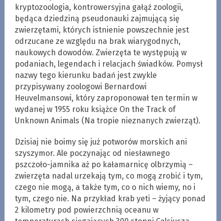
kryptozoologia, kontrowersyjna gałąź zoologii,
będąca dziedziną pseudonauki zajmującą się
zwierzętami, których istnienie powszechnie jest
odrzucane ze względu na brak wiarygodnych,
naukowych dowodów. Zwierzęta te występują w
podaniach, legendach i relacjach świadków. Pomysł
nazwy tego kierunku badań jest zwykle
przypisywany zoologowi Bernardowi
Heuvelmansowi, który zaproponował ten termin w
wydanej w 1955 roku książce On the Track of
Unknown Animals (Na tropie nieznanych zwierząt).
Dzisiaj nie boimy się już potworów morskich ani
szyszymor. Ale poczynając od niesławnego
pszczoło-jamnika aż po kałamarnicę olbrzymią –
zwierzęta nadal urzekają tym, co mogą zrobić i tym,
czego nie mogą, a także tym, co o nich wiemy, no i
tym, czego nie. Na przykład krab yeti – żyjący ponad
2 kilometry pod powierzchnią oceanu w