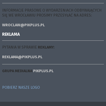
INFORMACJE PRASOWE O WYDARZENIACH ODBYWAJĄCYCH
SIĘ WE WROCŁAWIU PROSIMY PRZESYŁAĆ NA ADRES:
WROCLAW@PIKPLUS.PL
REKLAMA
PYTANIA W SPRAWIE
REKLAMY:
REKLAMA@PIKPLUS.PL
GRUPA MEDIALNA
PIKPLUS.PL
POBIERZ NASZE LOGO