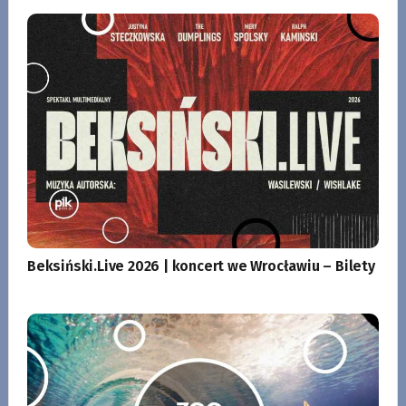
Beksiński.Live 2026 | koncert we Wrocławiu – Bilety