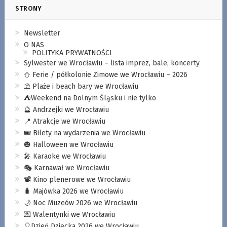
STRONY
Newsletter
O NAS
POLITYKA PRYWATNOŚCI
Sylwester we Wrocławiu – lista imprez, bale, koncerty
⛄️ Ferie / półkolonie Zimowe we Wrocławiu – 2026
⛱️ Plaże i beach bary we Wrocławiu
⛺️Weekend na Dolnym Śląsku i nie tylko
🔮 Andrzejki we Wrocławiu
📍 Atrakcje we Wrocławiu
🎟️ Bilety na wydarzenia we Wrocławiu
🎃 Halloween we Wrocławiu
🎤 Karaoke we Wrocławiu
🎭 Karnawał we Wrocławiu
📽️ Kino plenerowe we Wrocławiu
🧳 Majówka 2026 we Wrocławiu
🌙 Noc Muzeów 2026 we Wrocławiu
💌 Walentynki we Wrocławiu
🎈Dzień Dziecka 2026 we Wrocławiu