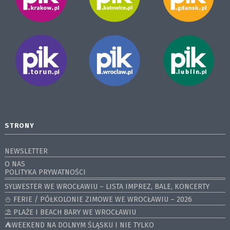
STRONY
NEWSLETTER
O NAS
POLITYKA PRYWATNOŚCI
SYLWESTER WE WROCŁAWIU – LISTA IMPREZ, BALE, KONCERTY
⛄️ FERIE / PÓŁKOLONIE ZIMOWE WE WROCŁAWIU – 2026
⛱️ PLAŻE I BEACH BARY WE WROCŁAWIU
⛺️WEEKEND NA DOLNYM ŚLĄSKU I NIE TYLKO