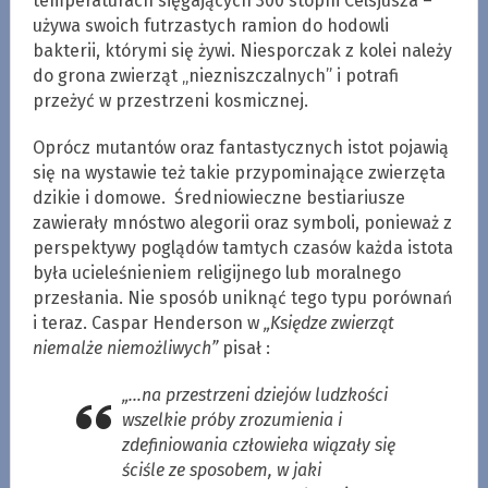
temperaturach sięgających 300 stopni Celsjusza –
używa swoich futrzastych ramion do hodowli
bakterii, którymi się żywi. Niesporczak z kolei należy
do grona zwierząt „niezniszczalnych” i potrafi
przeżyć w przestrzeni kosmicznej.
Oprócz mutantów oraz fantastycznych istot pojawią
się na wystawie też takie przypominające zwierzęta
dzikie i domowe. Średniowieczne bestiariusze
zawierały mnóstwo alegorii oraz symboli, ponieważ z
perspektywy poglądów tamtych czasów każda istota
była ucieleśnieniem religijnego lub moralnego
przesłania. Nie sposób uniknąć tego typu porównań
i teraz. Caspar Henderson w
„Księdze zwierząt
niemalże niemożliwych”
pisał :
„…na przestrzeni dziejów ludzkości
wszelkie próby zrozumienia i
zdefiniowania człowieka wiązały się
ściśle ze sposobem, w jaki