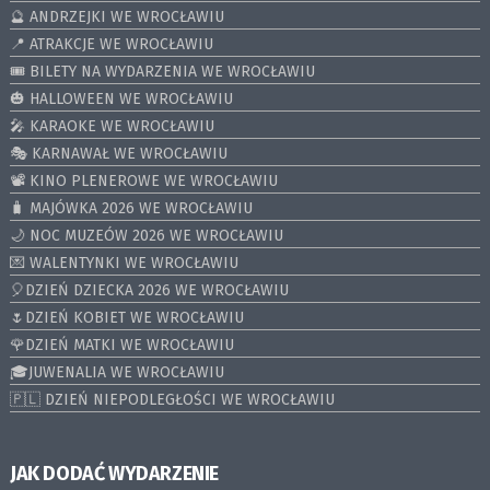
🔮 ANDRZEJKI WE WROCŁAWIU
📍 ATRAKCJE WE WROCŁAWIU
🎟️ BILETY NA WYDARZENIA WE WROCŁAWIU
🎃 HALLOWEEN WE WROCŁAWIU
🎤 KARAOKE WE WROCŁAWIU
🎭 KARNAWAŁ WE WROCŁAWIU
📽️ KINO PLENEROWE WE WROCŁAWIU
🧳 MAJÓWKA 2026 WE WROCŁAWIU
🌙 NOC MUZEÓW 2026 WE WROCŁAWIU
💌 WALENTYNKI WE WROCŁAWIU
🎈DZIEŃ DZIECKA 2026 WE WROCŁAWIU
🌷DZIEŃ KOBIET WE WROCŁAWIU
🌹DZIEŃ MATKI WE WROCŁAWIU
🎓JUWENALIA WE WROCŁAWIU
🇵🇱 DZIEŃ NIEPODLEGŁOŚCI WE WROCŁAWIU
JAK DODAĆ WYDARZENIE