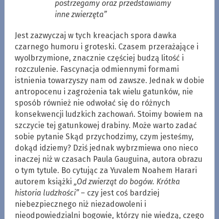
postrzegamy oraz przedstawiamy
inne zwierzęta”
Jest zazwyczaj w tych kreacjach spora dawka
czarnego humoru i groteski. Czasem przerażające i
wyolbrzymione, znacznie częściej budzą litość i
rozczulenie. Fascynacja odmiennymi formami
istnienia towarzyszy nam od zawsze. Jednak w dobie
antropocenu i zagrożenia tak wielu gatunków, nie
sposób również nie odwołać się do różnych
konsekwencji ludzkich zachowań. Stoimy bowiem na
szczycie tej gatunkowej drabiny. Może warto zadać
sobie pytanie Skąd przychodzimy, czym jesteśmy,
dokąd idziemy? Dziś jednak wybrzmiewa ono nieco
inaczej niż w czasach Paula Gauguina, autora obrazu
o tym tytule. Bo cytując za Yuvalem Noahem Harari
autorem książki
„Od zwierząt do bogów. Krótka
historia ludzkości”
– czy jest coś bardziej
niebezpiecznego niż niezadowoleni i
nieodpowiedzialni bogowie, którzy nie wiedzą, czego