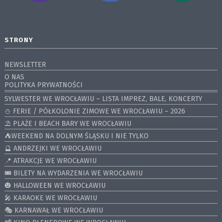
STRONY
NEWSLETTER
O NAS
POLITYKA PRYWATNOŚCI
SYLWESTER WE WROCŁAWIU – LISTA IMPREZ, BALE, KONCERTY
⛄️ FERIE / PÓŁKOLONIE ZIMOWE WE WROCŁAWIU – 2026
⛱️ PLAŻE I BEACH BARY WE WROCŁAWIU
⛺️WEEKEND NA DOLNYM ŚLĄSKU I NIE TYLKO
🔮 ANDRZEJKI WE WROCŁAWIU
📍 ATRAKCJE WE WROCŁAWIU
🎟️ BILETY NA WYDARZENIA WE WROCŁAWIU
🎃 HALLOWEEN WE WROCŁAWIU
🎤 KARAOKE WE WROCŁAWIU
🎭 KARNAWAŁ WE WROCŁAWIU