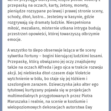
przepaską na oczach, karty, żetony, monety,
pieniądze rozsypane po lewej i prawej stronie sceny,
schody, dłoń, lustro… Jesteśmy w kasynie, gdzie
rozgrywają się dramaty ludzkie. Niespełniona
miłość, mezalians, misternie utkana intryga budują
przestrzeń opowieści, której towarzyszą olbrzymie
emocje.
A wszystko to ślepo obserwuje leżąca w tle sceny
sylwetka Fortuny – bogini kierującej ludzkimi losami.
Przepaskę, którą obwiązano jej oczy znajdujemy
także na oczach Alfreda i jego ojca w trakcie rozwoju
akcji. Jej niebieska dłoń czasem daje Violetcie
wytchnienie w bólu, bo staje się jej łóżkiem i
szezlongiem zarazem. Dziewczynka jako alter ego
tytułowej kurtyzany pojawia się w projekcjach
multimedialnych przygotowanych przez Piotra
Maruszaka i realnie, na scenie w kostiumie i
wielopoziomowych dekoracjach autorstwa Ewy