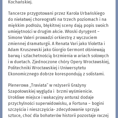
Kochańskiej.
Tancerze przygotowani przez Karola Urbańskiego
do niełatwej choreografii na trzech poziomach i na
miękkim podłożu, błękitnej sceny dają popis swoich
umiejętności w drugim akcie. Włoski dyrygent –
Simone Valeri prowadzi orkiestrę z wyczuciem
zmiennej dramaturgii. A Renata Vari jako Violetta i
Adam Kruszewski jako Giorgio Germont olśniewają
barwą i szlachetnością brzmienia w ariach solowych
i w duetach. Zjednoczone chóry Opery Wrocławskiej,
Politechniki Wrocławskiej i Uniwersytetu
Ekonomicznego dobrze korespondują z solistami.
Plenerowa „Traviata” w reżyserii Grażyny
Szapołowskiej wygląda i brzmi wyśmienicie.
Urokliwe miejsce i wakacyjny anturaż dodaje
przychylności superwidowisku, a Fortuna – bogini
szczęścia i nieszczęścia- zdecydowanie sprzyja
sztuce, choć dla bohaterów historii pozostaje raczej