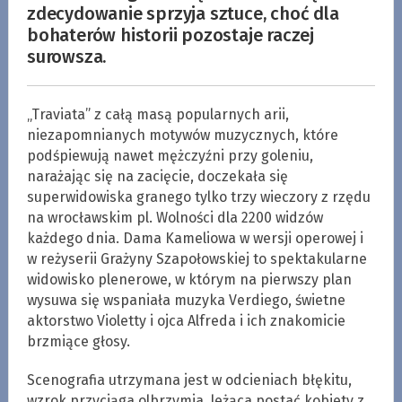
zdecydowanie sprzyja sztuce, choć dla
bohaterów historii pozostaje raczej
surowsza.
„Traviata” z całą masą popularnych arii,
niezapomnianych motywów muzycznych, które
podśpiewują nawet mężczyźni przy goleniu,
narażając się na zacięcie, doczekała się
superwidowiska granego tylko trzy wieczory z rzędu
na wrocławskim pl. Wolności dla 2200 widzów
każdego dnia. Dama Kameliowa w wersji operowej i
w reżyserii Grażyny Szapołowskiej to spektakularne
widowisko plenerowe, w którym na pierwszy plan
wysuwa się wspaniała muzyka Verdiego, świetne
aktorstwo Violetty i ojca Alfreda i ich znakomicie
brzmiące głosy.
Scenografia utrzymana jest w odcieniach błękitu,
wzrok przyciąga olbrzymia, leżąca postać kobiety z