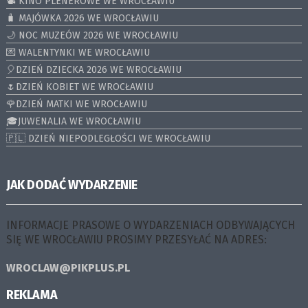
📽️ KINO PLENEROWE WE WROCŁAWIU
🧳 MAJÓWKA 2026 WE WROCŁAWIU
🌙 NOC MUZEÓW 2026 WE WROCŁAWIU
💌 WALENTYNKI WE WROCŁAWIU
🎈DZIEŃ DZIECKA 2026 WE WROCŁAWIU
🌷DZIEŃ KOBIET WE WROCŁAWIU
🌹DZIEŃ MATKI WE WROCŁAWIU
🎓JUWENALIA WE WROCŁAWIU
🇵🇱 DZIEŃ NIEPODLEGŁOŚCI WE WROCŁAWIU
JAK DODAĆ WYDARZENIE
INFORMACJE PRASOWE O WYDARZENIACH ODBYWAJĄCYCH
SIĘ WE WROCŁAWIU PROSIMY PRZESYŁAĆ NA ADRES:
WROCLAW@PIKPLUS.PL
REKLAMA