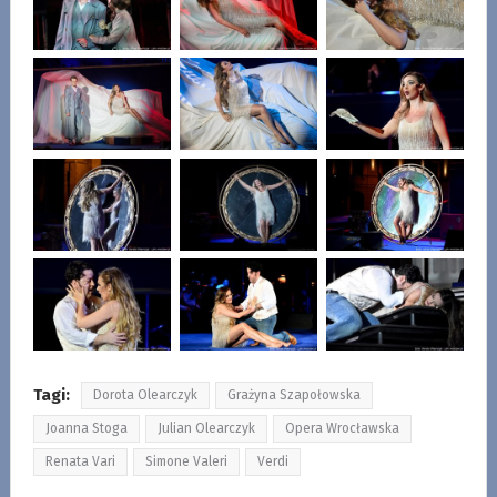
Tagi:
Dorota Olearczyk
Grażyna Szapołowska
Joanna Stoga
Julian Olearczyk
Opera Wrocławska
Renata Vari
Simone Valeri
Verdi