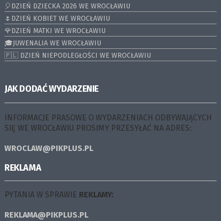
🎈DZIEŃ DZIECKA 2026 WE WROCŁAWIU
🌷DZIEŃ KOBIET WE WROCŁAWIU
🌹DZIEŃ MATKI WE WROCŁAWIU
🎓JUWENALIA WE WROCŁAWIU
🇵🇱 DZIEŃ NIEPODLEGŁOŚCI WE WROCŁAWIU
JAK DODAĆ WYDARZENIE
INFORMACJE PRASOWE O WYDARZENIACH ODBYWAJĄCYCH
SIĘ WE WROCŁAWIU PROSIMY PRZESYŁAĆ NA ADRES:
WROCLAW@PIKPLUS.PL
REKLAMA
PYTANIA W SPRAWIE
REKLAMY:
REKLAMA@PIKPLUS.PL