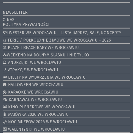
NEWSLETTER
O NAS
POLITYKA PRYWATNOŚCI
SYLWESTER WE WROCŁAWIU – LISTA IMPREZ, BALE, KONCERTY
⛄️ FERIE / PÓŁKOLONIE ZIMOWE WE WROCŁAWIU – 2026
⛱️ PLAŻE I BEACH BARY WE WROCŁAWIU
⛺️WEEKEND NA DOLNYM ŚLĄSKU I NIE TYLKO
🔮 ANDRZEJKI WE WROCŁAWIU
📍 ATRAKCJE WE WROCŁAWIU
🎟️ BILETY NA WYDARZENIA WE WROCŁAWIU
🎃 HALLOWEEN WE WROCŁAWIU
🎤 KARAOKE WE WROCŁAWIU
🎭 KARNAWAŁ WE WROCŁAWIU
📽️ KINO PLENEROWE WE WROCŁAWIU
🧳 MAJÓWKA 2026 WE WROCŁAWIU
🌙 NOC MUZEÓW 2026 WE WROCŁAWIU
💌 WALENTYNKI WE WROCŁAWIU