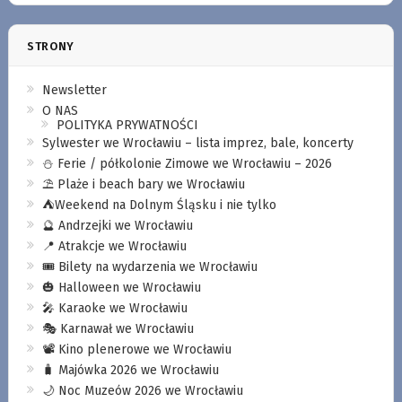
STRONY
Newsletter
O NAS
POLITYKA PRYWATNOŚCI
Sylwester we Wrocławiu – lista imprez, bale, koncerty
⛄️ Ferie / półkolonie Zimowe we Wrocławiu – 2026
⛱️ Plaże i beach bary we Wrocławiu
⛺️Weekend na Dolnym Śląsku i nie tylko
🔮 Andrzejki we Wrocławiu
📍 Atrakcje we Wrocławiu
🎟️ Bilety na wydarzenia we Wrocławiu
🎃 Halloween we Wrocławiu
🎤 Karaoke we Wrocławiu
🎭 Karnawał we Wrocławiu
📽️ Kino plenerowe we Wrocławiu
🧳 Majówka 2026 we Wrocławiu
🌙 Noc Muzeów 2026 we Wrocławiu