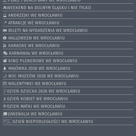
⛱️ PLAŻE I BEACH BARY WE WROCŁAWIU
⛺️WEEKEND NA DOLNYM ŚLĄSKU I NIE TYLKO
🔮 ANDRZEJKI WE WROCŁAWIU
📍 ATRAKCJE WE WROCŁAWIU
🎟️ BILETY NA WYDARZENIA WE WROCŁAWIU
🎃 HALLOWEEN WE WROCŁAWIU
🎤 KARAOKE WE WROCŁAWIU
🎭 KARNAWAŁ WE WROCŁAWIU
📽️ KINO PLENEROWE WE WROCŁAWIU
🧳 MAJÓWKA 2026 WE WROCŁAWIU
🌙 NOC MUZEÓW 2026 WE WROCŁAWIU
💌 WALENTYNKI WE WROCŁAWIU
🎈DZIEŃ DZIECKA 2026 WE WROCŁAWIU
🌷DZIEŃ KOBIET WE WROCŁAWIU
🌹DZIEŃ MATKI WE WROCŁAWIU
🎓JUWENALIA WE WROCŁAWIU
🇵🇱 DZIEŃ NIEPODLEGŁOŚCI WE WROCŁAWIU