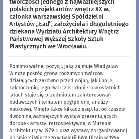
twórczości jednego z najważniejszych
polskich projektantów wnętrz XX w.,
członka warszawskiej Spółdzielni
Artystów „Ład”, założyciela i długoletniego
dziekana Wydziału Architektury Wnętrz
Państwowej Wyższej Szkoły Sztuk
Plastycznych we Wrocławiu.
Pomimo ważnej pozycji, jaką zajmuje Władysław
Wincze pośród grona rodzimych twórców
działających zarówno przed wojną, jak i po jej
zakończeniu, jego twórczość dopiero w ostatnich
latach staje się przedmiotem zainteresowań
badawczych i tematem pogłębionej analizy
naukowej. Minęło także kilkadziesiąt lat od czasów
dwóch najważniejszych wystaw prezentujących
dorobek artysty: retrospektywnej w Muzeum
Architektury w 1979 r. oraz wystawy zorganizowanej
po śmierci Winczego w Galerii BWA Dizajn w 1994