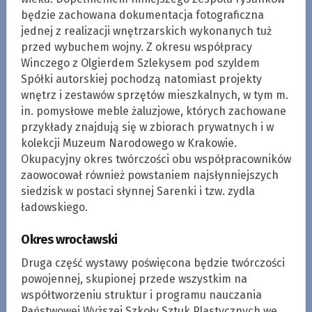
będzie zachowana dokumentacja fotograficzna
jednej z realizacji wnętrzarskich wykonanych tuż
przed wybuchem wojny. Z okresu współpracy
Winczego z Olgierdem Szlekysem pod szyldem
Spółki autorskiej pochodzą natomiast projekty
wnętrz i zestawów sprzętów mieszkalnych, w tym m.
in. pomysłowe meble żaluzjowe, których zachowane
przykłady znajdują się w zbiorach prywatnych i w
kolekcji Muzeum Narodowego w Krakowie.
Okupacyjny okres twórczości obu współpracowników
zaowocował również powstaniem najsłynniejszych
siedzisk w postaci słynnej Sarenki i tzw. zydla
ładowskiego.
Okres wrocławski
Druga część wystawy poświęcona będzie twórczości
powojennej, skupionej przede wszystkim na
współtworzeniu struktur i programu nauczania
Państwowej Wyższej Szkoły Sztuk Plastycznych we