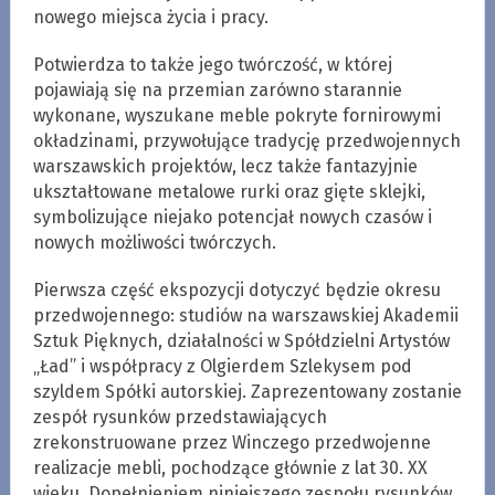
nowego miejsca życia i pracy.
Potwierdza to także jego twórczość, w której
pojawiają się na przemian zarówno starannie
wykonane, wyszukane meble pokryte fornirowymi
okładzinami, przywołujące tradycję przedwojennych
warszawskich projektów, lecz także fantazyjnie
ukształtowane metalowe rurki oraz gięte sklejki,
symbolizujące niejako potencjał nowych czasów i
nowych możliwości twórczych.
Pierwsza część ekspozycji dotyczyć będzie okresu
przedwojennego: studiów na warszawskiej Akademii
Sztuk Pięknych, działalności w Spółdzielni Artystów
„Ład” i współpracy z Olgierdem Szlekysem pod
szyldem Spółki autorskiej. Zaprezentowany zostanie
zespół rysunków przedstawiających
zrekonstruowane przez Winczego przedwojenne
realizacje mebli, pochodzące głównie z lat 30. XX
wieku. Dopełnieniem niniejszego zespołu rysunków