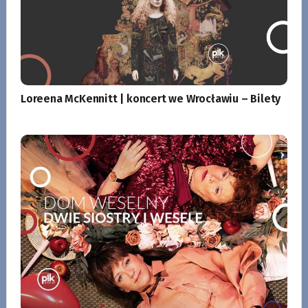
Loreena McKennitt | koncert we Wrocławiu – Bilety