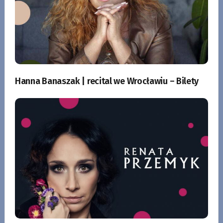
Hanna Banaszak | recital we Wrocławiu – Bilety