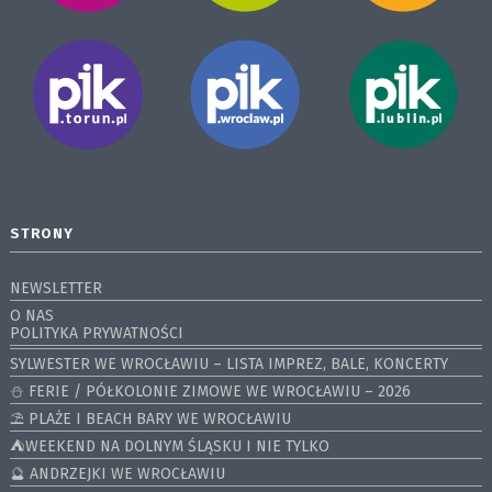
STRONY
NEWSLETTER
O NAS
POLITYKA PRYWATNOŚCI
SYLWESTER WE WROCŁAWIU – LISTA IMPREZ, BALE, KONCERTY
⛄️ FERIE / PÓŁKOLONIE ZIMOWE WE WROCŁAWIU – 2026
⛱️ PLAŻE I BEACH BARY WE WROCŁAWIU
⛺️WEEKEND NA DOLNYM ŚLĄSKU I NIE TYLKO
🔮 ANDRZEJKI WE WROCŁAWIU