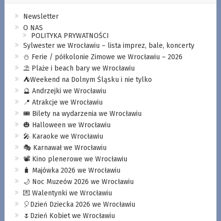
Newsletter
O NAS
POLITYKA PRYWATNOŚCI
Sylwester we Wrocławiu – lista imprez, bale, koncerty
⛄️ Ferie / półkolonie Zimowe we Wrocławiu – 2026
⛱️ Plaże i beach bary we Wrocławiu
⛺️Weekend na Dolnym Śląsku i nie tylko
🔮 Andrzejki we Wrocławiu
📍 Atrakcje we Wrocławiu
🎟️ Bilety na wydarzenia we Wrocławiu
🎃 Halloween we Wrocławiu
🎤 Karaoke we Wrocławiu
🎭 Karnawał we Wrocławiu
📽️ Kino plenerowe we Wrocławiu
🧳 Majówka 2026 we Wrocławiu
🌙 Noc Muzeów 2026 we Wrocławiu
💌 Walentynki we Wrocławiu
🎈Dzień Dziecka 2026 we Wrocławiu
🌷Dzień Kobiet we Wrocławiu