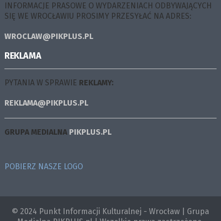
INFORMACJE PRASOWE O WYDARZENIACH ODBYWAJĄCYCH
SIĘ WE WROCŁAWIU PROSIMY PRZESYŁAĆ NA ADRES:
WROCLAW@PIKPLUS.PL
REKLAMA
PYTANIA W SPRAWIE
REKLAMY:
REKLAMA@PIKPLUS.PL
GRUPA MEDIALNA
PIKPLUS.PL
POBIERZ NASZE LOGO
© 2024 Punkt Informacji Kulturalnej - Wrocław | Grupa