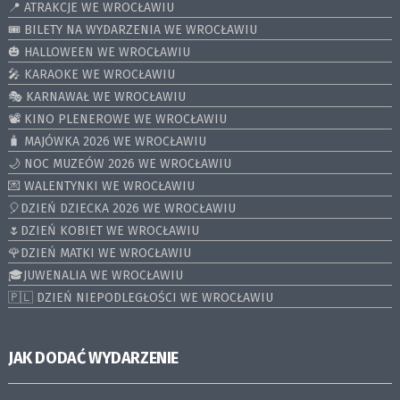
📍 ATRAKCJE WE WROCŁAWIU
🎟️ BILETY NA WYDARZENIA WE WROCŁAWIU
🎃 HALLOWEEN WE WROCŁAWIU
🎤 KARAOKE WE WROCŁAWIU
🎭 KARNAWAŁ WE WROCŁAWIU
📽️ KINO PLENEROWE WE WROCŁAWIU
🧳 MAJÓWKA 2026 WE WROCŁAWIU
🌙 NOC MUZEÓW 2026 WE WROCŁAWIU
💌 WALENTYNKI WE WROCŁAWIU
🎈DZIEŃ DZIECKA 2026 WE WROCŁAWIU
🌷DZIEŃ KOBIET WE WROCŁAWIU
🌹DZIEŃ MATKI WE WROCŁAWIU
🎓JUWENALIA WE WROCŁAWIU
🇵🇱 DZIEŃ NIEPODLEGŁOŚCI WE WROCŁAWIU
JAK DODAĆ WYDARZENIE