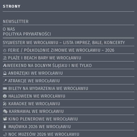
STRONY
NEWSLETTER
O NAS
POLITYKA PRYWATNOŚCI
SYLWESTER WE WROCŁAWIU – LISTA IMPREZ, BALE, KONCERTY
⛄️ FERIE / PÓŁKOLONIE ZIMOWE WE WROCŁAWIU – 2026
⛱️ PLAŻE I BEACH BARY WE WROCŁAWIU
⛺️WEEKEND NA DOLNYM ŚLĄSKU I NIE TYLKO
🔮 ANDRZEJKI WE WROCŁAWIU
📍 ATRAKCJE WE WROCŁAWIU
🎟️ BILETY NA WYDARZENIA WE WROCŁAWIU
🎃 HALLOWEEN WE WROCŁAWIU
🎤 KARAOKE WE WROCŁAWIU
🎭 KARNAWAŁ WE WROCŁAWIU
📽️ KINO PLENEROWE WE WROCŁAWIU
🧳 MAJÓWKA 2026 WE WROCŁAWIU
🌙 NOC MUZEÓW 2026 WE WROCŁAWIU