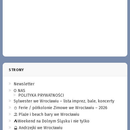
STRONY
Newsletter
O NAS
POLITYKA PRYWATNOŚCI
Sylwester we Wrocławiu – lista imprez, bale, koncerty
⛄️ Ferie / półkolonie Zimowe we Wrocławiu – 2026
⛱️ Plaże i beach bary we Wrocławiu
⛺️Weekend na Dolnym Śląsku i nie tylko
🔮 Andrzejki we Wrocławiu