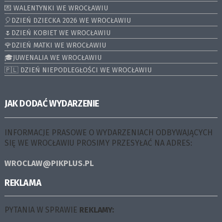
💌 WALENTYNKI WE WROCŁAWIU
🎈DZIEŃ DZIECKA 2026 WE WROCŁAWIU
🌷DZIEŃ KOBIET WE WROCŁAWIU
🌹DZIEŃ MATKI WE WROCŁAWIU
🎓JUWENALIA WE WROCŁAWIU
🇵🇱 DZIEŃ NIEPODLEGŁOŚCI WE WROCŁAWIU
JAK DODAĆ WYDARZENIE
INFORMACJE PRASOWE O WYDARZENIACH ODBYWAJĄCYCH
SIĘ WE WROCŁAWIU PROSIMY PRZESYŁAĆ NA ADRES:
WROCLAW@PIKPLUS.PL
REKLAMA
PYTANIA W SPRAWIE
REKLAMY: