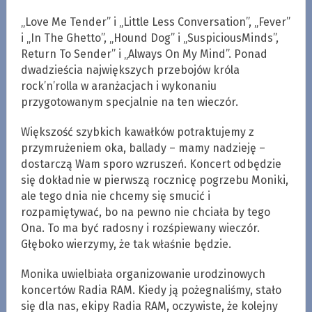
„Love Me Tender” i „Little Less Conversation”, „Fever”
i „In The Ghetto”, „Hound Dog” i „SuspiciousMinds”,
Return To Sender” i „Always On My Mind”. Ponad
dwadzieścia największych przebojów króla
rock’n’rolla w aranżacjach i wykonaniu
przygotowanym specjalnie na ten wieczór.
Większość szybkich kawałków potraktujemy z
przymrużeniem oka, ballady – mamy nadzieję –
dostarczą Wam sporo wzruszeń. Koncert odbędzie
się dokładnie w pierwszą rocznicę pogrzebu Moniki,
ale tego dnia nie chcemy się smucić i
rozpamiętywać, bo na pewno nie chciała by tego
Ona. To ma być radosny i rozśpiewany wieczór.
Głęboko wierzymy, że tak właśnie będzie.
Monika uwielbiała organizowanie urodzinowych
koncertów Radia RAM. Kiedy ją pożegnaliśmy, stało
się dla nas, ekipy Radia RAM, oczywiste, że kolejny