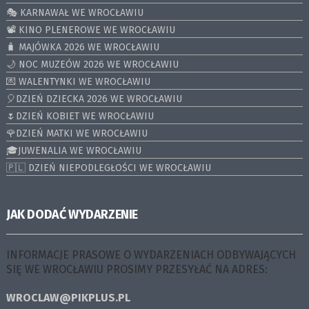
🎭 KARNAWAŁ WE WROCŁAWIU
📽️ KINO PLENEROWE WE WROCŁAWIU
🧳 MAJÓWKA 2026 WE WROCŁAWIU
🌙 NOC MUZEÓW 2026 WE WROCŁAWIU
💌 WALENTYNKI WE WROCŁAWIU
🎈DZIEŃ DZIECKA 2026 WE WROCŁAWIU
🌷DZIEŃ KOBIET WE WROCŁAWIU
🌹DZIEŃ MATKI WE WROCŁAWIU
🎓JUWENALIA WE WROCŁAWIU
🇵🇱 DZIEŃ NIEPODLEGŁOŚCI WE WROCŁAWIU
JAK DODAĆ WYDARZENIE
INFORMACJE PRASOWE O WYDARZENIACH ODBYWAJĄCYCH
SIĘ WE WROCŁAWIU PROSIMY PRZESYŁAĆ NA ADRES:
WROCLAW@PIKPLUS.PL