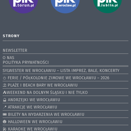
STRONY
NEWSLETTER
O NAS
POLITYKA PRYWATNOŚCI
SYLWESTER WE WROCŁAWIU – LISTA IMPREZ, BALE, KONCERTY
⛄️ FERIE / PÓŁKOLONIE ZIMOWE WE WROCŁAWIU – 2026
⛱️ PLAŻE I BEACH BARY WE WROCŁAWIU
⛺️WEEKEND NA DOLNYM ŚLĄSKU I NIE TYLKO
🔮 ANDRZEJKI WE WROCŁAWIU
📍 ATRAKCJE WE WROCŁAWIU
🎟️ BILETY NA WYDARZENIA WE WROCŁAWIU
🎃 HALLOWEEN WE WROCŁAWIU
🎤 KARAOKE WE WROCŁAWIU