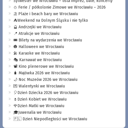
Sylwester we Wrocławiu – lista imprez, bale, koncerty
⛄️ Ferie / półkolonie Zimowe we Wrocławiu – 2026
⛱️ Plaże i beach bary we Wrocławiu
⛺️Weekend na Dolnym Śląsku i nie tylko
🔮 Andrzejki we Wrocławiu
📍 Atrakcje we Wrocławiu
🎟️ Bilety na wydarzenia we Wrocławiu
🎃 Halloween we Wrocławiu
🎤 Karaoke we Wrocławiu
🎭 Karnawał we Wrocławiu
📽️ Kino plenerowe we Wrocławiu
🧳 Majówka 2026 we Wrocławiu
🌙 Noc Muzeów 2026 we Wrocławiu
💌 Walentynki we Wrocławiu
🎈Dzień Dziecka 2026 we Wrocławiu
🌷Dzień Kobiet we Wrocławiu
🌹Dzień Matki we Wrocławiu
🎓Juwenalia we Wrocławiu
🇵🇱 Dzień Niepodległości we Wrocławiu