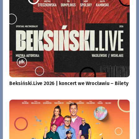
Beksiński.Live 2026 | koncert we Wrocławiu – Bilety