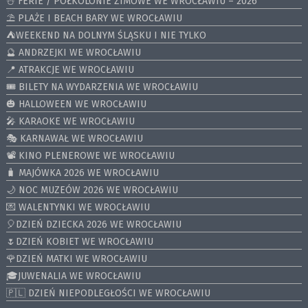
⛄️ FERIE / PÓŁKOLONIE ZIMOWE WE WROCŁAWIU – 2026
⛱️ PLAŻE I BEACH BARY WE WROCŁAWIU
⛺️WEEKEND NA DOLNYM ŚLĄSKU I NIE TYLKO
🔮 ANDRZEJKI WE WROCŁAWIU
📍 ATRAKCJE WE WROCŁAWIU
🎟️ BILETY NA WYDARZENIA WE WROCŁAWIU
🎃 HALLOWEEN WE WROCŁAWIU
🎤 KARAOKE WE WROCŁAWIU
🎭 KARNAWAŁ WE WROCŁAWIU
📽️ KINO PLENEROWE WE WROCŁAWIU
🧳 MAJÓWKA 2026 WE WROCŁAWIU
🌙 NOC MUZEÓW 2026 WE WROCŁAWIU
💌 WALENTYNKI WE WROCŁAWIU
🎈DZIEŃ DZIECKA 2026 WE WROCŁAWIU
🌷DZIEŃ KOBIET WE WROCŁAWIU
🌹DZIEŃ MATKI WE WROCŁAWIU
🎓JUWENALIA WE WROCŁAWIU
🇵🇱 DZIEŃ NIEPODLEGŁOŚCI WE WROCŁAWIU