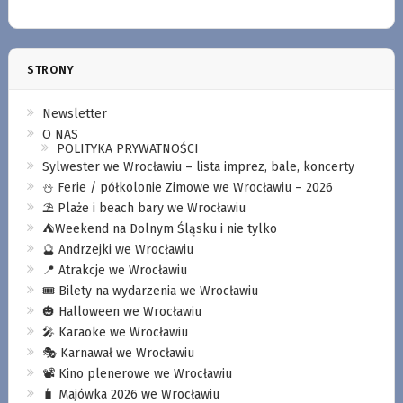
STRONY
Newsletter
O NAS
POLITYKA PRYWATNOŚCI
Sylwester we Wrocławiu – lista imprez, bale, koncerty
⛄️ Ferie / półkolonie Zimowe we Wrocławiu – 2026
⛱️ Plaże i beach bary we Wrocławiu
⛺️Weekend na Dolnym Śląsku i nie tylko
🔮 Andrzejki we Wrocławiu
📍 Atrakcje we Wrocławiu
🎟️ Bilety na wydarzenia we Wrocławiu
🎃 Halloween we Wrocławiu
🎤 Karaoke we Wrocławiu
🎭 Karnawał we Wrocławiu
📽️ Kino plenerowe we Wrocławiu
🧳 Majówka 2026 we Wrocławiu