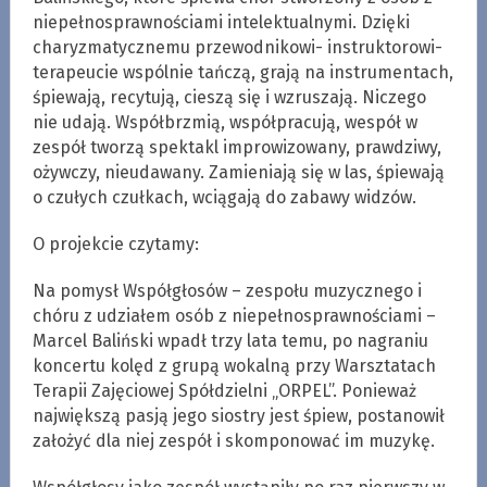
niepełnosprawnościami intelektualnymi. Dzięki
charyzmatycznemu przewodnikowi- instruktorowi-
terapeucie wspólnie tańczą, grają na instrumentach,
śpiewają, recytują, cieszą się i wzruszają. Niczego
nie udają. Współbrzmią, współpracują, wespół w
zespół tworzą spektakl improwizowany, prawdziwy,
ożywczy, nieudawany. Zamieniają się w las, śpiewają
o czułych czułkach, wciągają do zabawy widzów.
O projekcie czytamy:
Na pomysł Współgłosów – zespołu muzycznego i
chóru z udziałem osób z niepełnosprawnościami –
Marcel Baliński wpadł trzy lata temu, po nagraniu
koncertu kolęd z grupą wokalną przy Warsztatach
Terapii Zajęciowej Spółdzielni „ORPEL”. Ponieważ
największą pasją jego siostry jest śpiew, postanowił
założyć dla niej zespół i skomponować im muzykę.