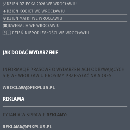
🎈DZIEŃ DZIECKA 2026 WE WROCŁAWIU
🌷DZIEŃ KOBIET WE WROCŁAWIU
🌹DZIEŃ MATKI WE WROCŁAWIU
🎓JUWENALIA WE WROCŁAWIU
🇵🇱 DZIEŃ NIEPODLEGŁOŚCI WE WROCŁAWIU
JAK DODAĆ WYDARZENIE
INFORMACJE PRASOWE O WYDARZENIACH ODBYWAJĄCYCH
SIĘ WE WROCŁAWIU PROSIMY PRZESYŁAĆ NA ADRES:
WROCLAW@PIKPLUS.PL
REKLAMA
PYTANIA W SPRAWIE
REKLAMY:
REKLAMA@PIKPLUS.PL