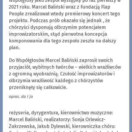
Współgłosy jako zespół wystąpiły po raz pierwszy w
2021 roku. Marcel Baliński wraz z Fundacją Flap
People zrealizował wtedy premierowy koncert tego
projektu. Podczas prób okazało się jednak , że
chórzyści dysponują olbrzymim potencjałem
improwizatorskim, stąd pierwotna koncepcja
komponowania dla tego zespołu zeszła na dalszy
plan.
Do Współgłosów Marcel Baliński zaprosił swoich
przyjaciół, wybitnych twórców – wielkich wrażliwców
z ogromną wyobraźnią. Czułość improwizatorów i
olbrzymia wrażliwość każdego z chórzystów
przeniknęły się całkowicie.
oprac. do i jo
reżyseria, dyrygentura, kierownictwo muzyczne:
Marcel Baliński, realizatorzy: Sonja Orlewicz-
Zakrzewska, Jakub Dylewski, kierowniczka chóru: