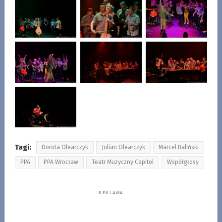
Tagi:
Dorota Olearczyk
Julian Olearczyk
Marcel Baliński
PPA
PPA Wrocław
Teatr Muzyczny Capitol
Współgłosy