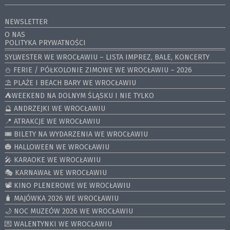
NEWSLETTER
O NAS
POLITYKA PRYWATNOŚCI
SYLWESTER WE WROCŁAWIU – LISTA IMPREZ, BALE, KONCERTY
⛄️ FERIE / PÓŁKOLONIE ZIMOWE WE WROCŁAWIU – 2026
⛱️ PLAŻE I BEACH BARY WE WROCŁAWIU
⛺️WEEKEND NA DOLNYM ŚLĄSKU I NIE TYLKO
🔮 ANDRZEJKI WE WROCŁAWIU
📍 ATRAKCJE WE WROCŁAWIU
🎟️ BILETY NA WYDARZENIA WE WROCŁAWIU
🎃 HALLOWEEN WE WROCŁAWIU
🎤 KARAOKE WE WROCŁAWIU
🎭 KARNAWAŁ WE WROCŁAWIU
📽️ KINO PLENEROWE WE WROCŁAWIU
🧳 MAJÓWKA 2026 WE WROCŁAWIU
🌙 NOC MUZEÓW 2026 WE WROCŁAWIU
💌 WALENTYNKI WE WROCŁAWIU