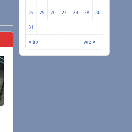
24
25
26
27
28
29
30
31
« lip
wrz »