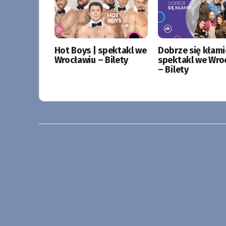
Hot Boys | spektakl we
Dobrze się kłami
Wrocławiu – Bilety
spektakl we Wro
– Bilety