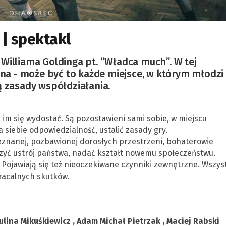
| spektakl
Williama Goldinga pt. “Władca much”. W tej
czna - może być to każde miejsce, w którym młodzi
ą zasady współdziałania.
da im się wydostać. Są pozostawieni sami sobie, w miejscu
 siebie odpowiedzialność, ustalić zasady gry.
eznanej, pozbawionej dorosłych przestrzeni, bohaterowie
zyć ustrój państwa, nadać kształt nowemu społeczeństwu.
. Pojawiają się też nieoczekiwane czynniki zewnętrzne. Wszys
racalnych skutków.
ulina Mikuśkiewicz , Adam Michał Pietrzak , Maciej Rabski