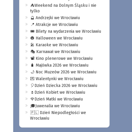
⛺️Weekend na Dolnym Śląsku i nie
tylko
🔮 Andrzejki we Wrocławiu
📍 Atrakcje we Wrocławiu
🎟️ Bilety na wydarzenia we Wrocławiu
🎃 Halloween we Wrocławiu
🎤 Karaoke we Wrocławiu
🎭 Karnawał we Wrocławiu
📽️ Kino plenerowe we Wrocławiu
🧳 Majówka 2026 we Wrocławiu
🌙 Noc Muzeów 2026 we Wrocławiu
💌 Walentynki we Wrocławiu
🎈Dzień Dziecka 2026 we Wrocławiu
🌷Dzień Kobiet we Wrocławiu
🌹Dzień Matki we Wrocławiu
🎓Juwenalia we Wrocławiu
🇵🇱 Dzień Niepodległości we
Wrocławiu