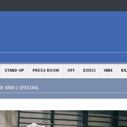
STAND-UP
PRESS ROOM
OFF
DZIECI
INNE
BI
E KRWI | SPEKTAKL