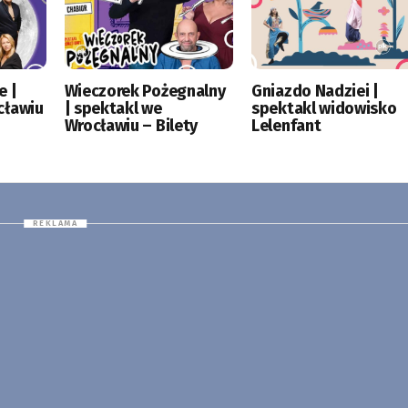
e |
Wieczorek Pożegnalny
Gniazdo Nadziei |
cławiu
| spektakl we
spektakl widowisko
Wrocławiu – Bilety
Lelenfant