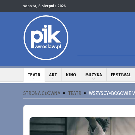
sobota, 8 sierpnia 2026
TEATR
ART
KINO
MUZYKA
FESTIWAL
STRONA GŁÓWNA
TEATR
WSZYSCY=BOGOWIE W