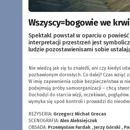
Wszyscy=bogowie we krwi 
Spektakl powstał w oparciu o powieść 
interpretacji przestrzeń jest symboli
ludzie pozostawienisami sobie ustalaj
Nie wiedzą jak się tu znaleźli, ani czy kiedyś u
pozbawionym dorosłych. Co dalej? Czas wziąć za
W imię zapewnienia sobie bezpieczeństwa w ni
podejmują próby samoorganizacji – chcą stwor
Dochodzi do starcia wizji, oczekiwań, poglądów
wymyka się spod kontroli i prowadzi do nieodw
REŻYSERIA:
Grzegorz Michał Grecas
SCENOGRAFIA:
Alex Aleksiejczuk
OBSADA:
Przemysław Furdak , Jerzy Górski , Pa