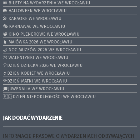
🎟️ BILETY NA WYDARZENIA WE WROCŁAWIU
🎃 HALLOWEEN WE WROCŁAWIU
🎤 KARAOKE WE WROCŁAWIU
🎭 KARNAWAŁ WE WROCŁAWIU
📽️ KINO PLENEROWE WE WROCŁAWIU
🧳 MAJÓWKA 2026 WE WROCŁAWIU
🌙 NOC MUZEÓW 2026 WE WROCŁAWIU
💌 WALENTYNKI WE WROCŁAWIU
🎈DZIEŃ DZIECKA 2026 WE WROCŁAWIU
🌷DZIEŃ KOBIET WE WROCŁAWIU
🌹DZIEŃ MATKI WE WROCŁAWIU
🎓JUWENALIA WE WROCŁAWIU
🇵🇱 DZIEŃ NIEPODLEGŁOŚCI WE WROCŁAWIU
JAK DODAĆ WYDARZENIE
INFORMACJE PRASOWE O WYDARZENIACH ODBYWAJĄCYCH