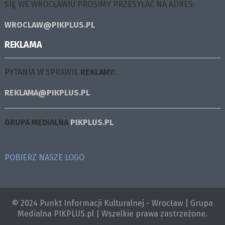
SIĘ WE WROCŁAWIU PROSIMY PRZESYŁAĆ NA ADRES:
WROCLAW@PIKPLUS.PL
REKLAMA
PYTANIA W SPRAWIE
REKLAMY:
REKLAMA@PIKPLUS.PL
GRUPA MEDIALNA
PIKPLUS.PL
POBIERZ NASZE LOGO
© 2024 Punkt Informacji Kulturalnej - Wrocław | Grupa
Medialna PIKPLUS.pl | Wszelkie prawa zastrzeżone.