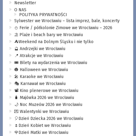
Newsletter
O NAS
POLITYKA PRYWATNOŚCI
Sylwester we Wrocławiu – lista imprez, bale, koncerty
⛄️ Ferie / półkolonie Zimowe we Wrocławiu – 2026
⛱️ Plaże i beach bary we Wrocławiu
⛺️Weekend na Dolnym Śląsku i nie tylko
🔮 Andrzejki we Wrocławiu
📍 Atrakcje we Wrocławiu
🎟️ Bilety na wydarzenia we Wrocławiu
🎃 Halloween we Wrocławiu
🎤 Karaoke we Wrocławiu
🎭 Karnawał we Wrocławiu
📽️ Kino plenerowe we Wrocławiu
🧳 Majówka 2026 we Wrocławiu
🌙 Noc Muzeów 2026 we Wrocławiu
💌 Walentynki we Wrocławiu
🎈Dzień Dziecka 2026 we Wrocławiu
🌷Dzień Kobiet we Wrocławiu
🌹Dzień Matki we Wrocławiu