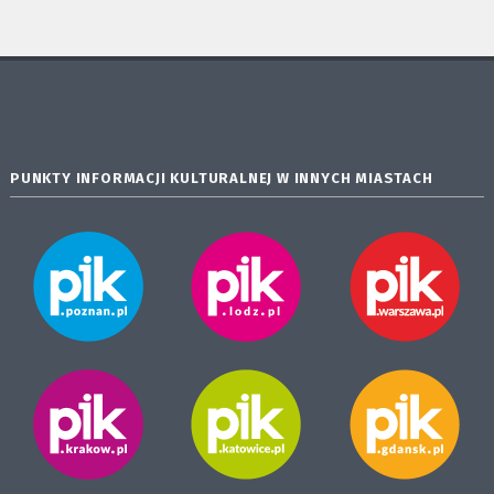
PUNKTY INFORMACJI KULTURALNEJ W INNYCH MIASTACH