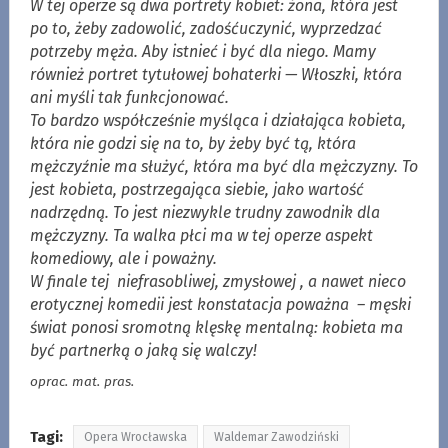
W tej operze są dwa portrety kobiet: żona, która jest
po to, żeby zadowolić, zadośćuczynić, wyprzedzać
potrzeby męża. Aby istnieć i być dla niego. Mamy
również portret tytułowej bohaterki — Włoszki, która
ani myśli tak funkcjonować.
To bardzo współcześnie myśląca i działająca kobieta,
która nie godzi się na to, by żeby być tą, która
mężczyźnie ma służyć, która ma być dla mężczyzny. To
jest kobieta, postrzegająca siebie, jako wartość
nadrzędną. To jest niezwykle trudny zawodnik dla
mężczyzny. Ta walka płci ma w tej operze aspekt
komediowy, ale i poważny.
W finale tej niefrasobliwej, zmysłowej , a nawet nieco
erotycznej komedii jest konstatacja poważna – męski
świat ponosi sromotną klęskę mentalną: kobieta ma
być partnerką o jaką się walczy!
oprac. mat. pras.
Tagi:
Opera Wrocławska
Waldemar Zawodziński