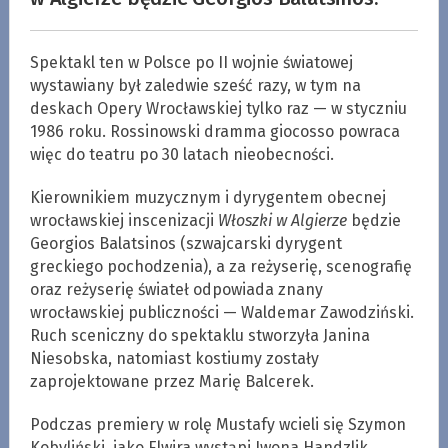
Spektakl ten w Polsce po II wojnie światowej
wystawiany był zaledwie sześć razy, w tym na
deskach Opery Wrocławskiej tylko raz — w styczniu
1986 roku. Rossinowski dramma giocosso powraca
więc do teatru po 30 latach nieobecności.
Kierownikiem muzycznym i dyrygentem obecnej
wrocławskiej inscenizacji
Włoszki w Algierze
będzie
Georgios Balatsinos (szwajcarski dyrygent
greckiego pochodzenia), a za reżyserię, scenografię
oraz reżyserię świateł odpowiada znany
wrocławskiej publiczności — Waldemar Zawodziński.
Ruch sceniczny do spektaklu stworzyła Janina
Niesobska, natomiast kostiumy zostały
zaprojektowane przez Marię Balcerek.
Podczas premiery w rolę Mustafy wcieli się Szymon
Kobyliński, jako Elwira wystąpi Iwona Handzlik,