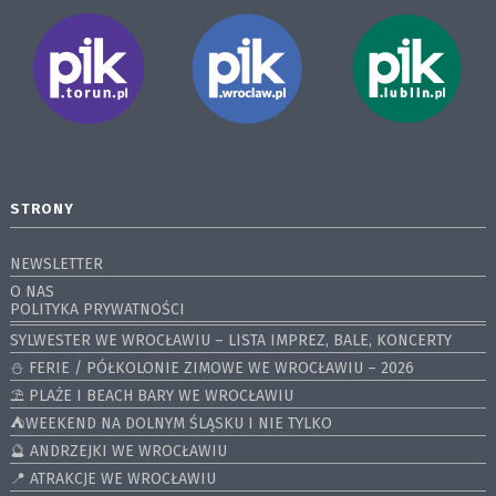
STRONY
NEWSLETTER
O NAS
POLITYKA PRYWATNOŚCI
SYLWESTER WE WROCŁAWIU – LISTA IMPREZ, BALE, KONCERTY
⛄️ FERIE / PÓŁKOLONIE ZIMOWE WE WROCŁAWIU – 2026
⛱️ PLAŻE I BEACH BARY WE WROCŁAWIU
⛺️WEEKEND NA DOLNYM ŚLĄSKU I NIE TYLKO
🔮 ANDRZEJKI WE WROCŁAWIU
📍 ATRAKCJE WE WROCŁAWIU