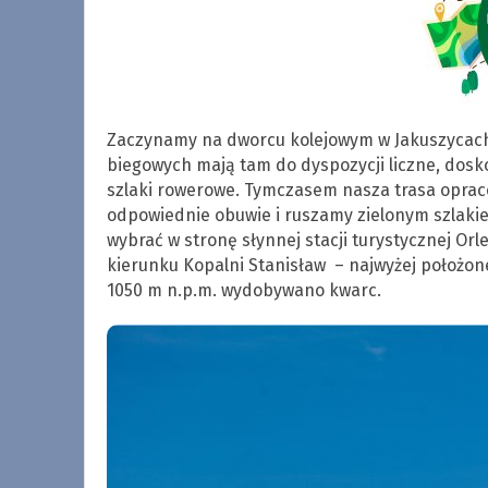
Zaczynamy na dworcu kolejowym w Jakuszycach, 
biegowych mają tam do dyspozycji liczne, dosk
szlaki rowerowe. Tymczasem nasza trasa opraco
odpowiednie obuwie i ruszamy zielonym szlaki
wybrać w stronę słynnej stacji turystycznej Or
kierunku Kopalni Stanisław – najwyżej położone
1050 m n.p.m. wydobywano kwarc.