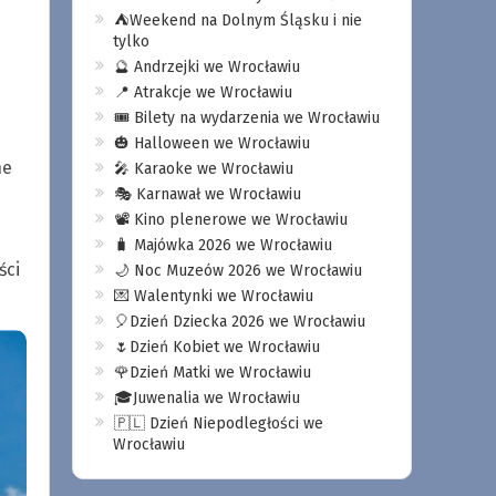
⛺️Weekend na Dolnym Śląsku i nie
tylko
🔮 Andrzejki we Wrocławiu
📍 Atrakcje we Wrocławiu
🎟️ Bilety na wydarzenia we Wrocławiu
🎃 Halloween we Wrocławiu
ne
🎤 Karaoke we Wrocławiu
🎭 Karnawał we Wrocławiu
📽️ Kino plenerowe we Wrocławiu
🧳 Majówka 2026 we Wrocławiu
ści
🌙 Noc Muzeów 2026 we Wrocławiu
💌 Walentynki we Wrocławiu
🎈Dzień Dziecka 2026 we Wrocławiu
🌷Dzień Kobiet we Wrocławiu
🌹Dzień Matki we Wrocławiu
🎓Juwenalia we Wrocławiu
🇵🇱 Dzień Niepodległości we
Wrocławiu