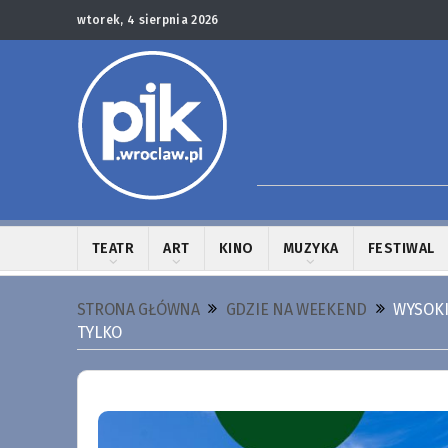
wtorek, 4 sierpnia 2026
TEATR
ART
KINO
MUZYKA
FESTIWAL
STRONA GŁÓWNA
GDZIE NA WEEKEND
WYSOKI
TYLKO