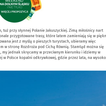
tuż przy słynnej Polanie Jakuszyckiej. Zimą miłośnicy nart
onale przygotowane trasy, które latem zamieniają się w pięk
wana jest z myślą o pieszych turystach, ubieramy więc
em w stronę Rozdroża pod Cichą Równią. Stamtąd można się
le, my jednak skręcamy w przeciwnym kierunku i idziemy w
j w Polsce kopalni odkrywkowej, gdzie przez lata, na wysoko