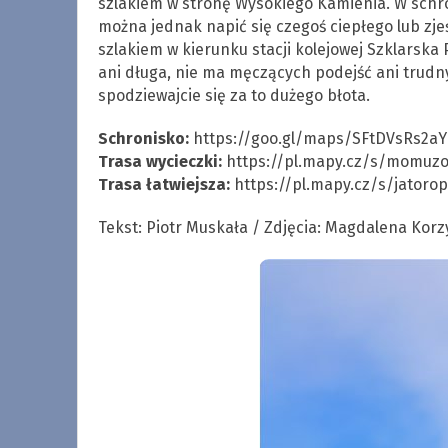
szlakiem w stronę Wysokiego Kamienia. W schro
można jednak napić się czegoś ciepłego lub zj
szlakiem w kierunku stacji kolejowej Szklarska
ani długa, nie ma męczących podejść ani trud
spodziewajcie się za to dużego błota.
Schronisko:
https://goo.gl/maps/SFtDVsRs2a
Trasa wycieczki:
https://pl.mapy.cz/s/momuzo
Trasa łatwiejsza:
https://pl.mapy.cz/s/jatoro
Tekst: Piotr Muskała / Zdjęcia: Magdalena Kor