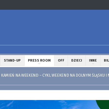
STAND-UP
PRESS ROOM
OFF
DZIECI
INNE
BI
 KAMIEŃ NA WEEKEND – CYKL WEEKEND NA DOLNYM ŚLĄSKU I 