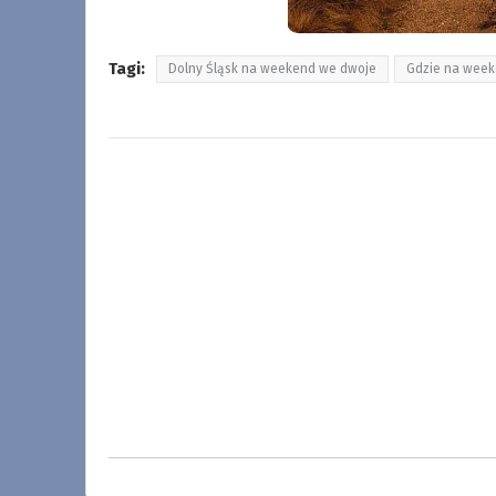
Tagi:
Dolny Śląsk na weekend we dwoje
Gdzie na week