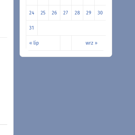
24
25
26
27
28
29
30
31
« lip
wrz »