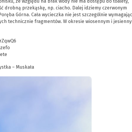
nisku, ze względu na brak wody nie ma dostępu do toalety,
eść drobną przekąskę, np. ciacho. Dalej idziemy czerwonym
 Poręba Górna. Cała wycieczka nie jest szczególnie wymagają
nych technicznie fragmentów. W okresie wiosennym i jesienn
YrZqwQ6
zefo
pete
zystka – Muskała