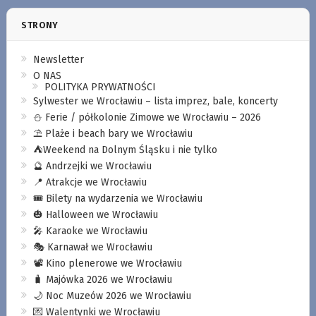
STRONY
Newsletter
O NAS
POLITYKA PRYWATNOŚCI
Sylwester we Wrocławiu – lista imprez, bale, koncerty
⛄️ Ferie / półkolonie Zimowe we Wrocławiu – 2026
⛱️ Plaże i beach bary we Wrocławiu
⛺️Weekend na Dolnym Śląsku i nie tylko
🔮 Andrzejki we Wrocławiu
📍 Atrakcje we Wrocławiu
🎟️ Bilety na wydarzenia we Wrocławiu
🎃 Halloween we Wrocławiu
🎤 Karaoke we Wrocławiu
🎭 Karnawał we Wrocławiu
📽️ Kino plenerowe we Wrocławiu
🧳 Majówka 2026 we Wrocławiu
🌙 Noc Muzeów 2026 we Wrocławiu
💌 Walentynki we Wrocławiu