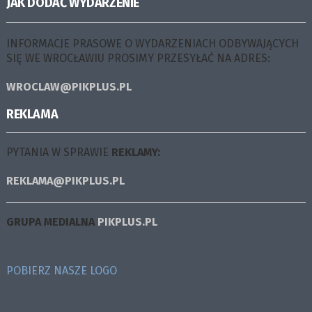
JAK DODAĆ WYDARZENIE
INFORMACJE PRASOWE O WYDARZENIACH ODBYWAJĄCYCH
SIĘ WE WROCŁAWIU PROSIMY PRZESYŁAĆ NA ADRES:
WROCLAW@PIKPLUS.PL
REKLAMA
PYTANIA W SPRAWIE
REKLAMY:
REKLAMA@PIKPLUS.PL
GRUPA MEDIALNA
PIKPLUS.PL
POBIERZ NASZE LOGO