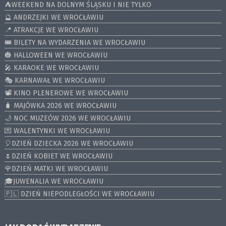
⛺️WEEKEND NA DOLNYM ŚLĄSKU I NIE TYLKO
🔮 ANDRZEJKI WE WROCŁAWIU
📍 ATRAKCJE WE WROCŁAWIU
🎟️ BILETY NA WYDARZENIA WE WROCŁAWIU
🎃 HALLOWEEN WE WROCŁAWIU
🎤 KARAOKE WE WROCŁAWIU
🎭 KARNAWAŁ WE WROCŁAWIU
📽️ KINO PLENEROWE WE WROCŁAWIU
🧳 MAJÓWKA 2026 WE WROCŁAWIU
🌙 NOC MUZEÓW 2026 WE WROCŁAWIU
💌 WALENTYNKI WE WROCŁAWIU
🎈DZIEŃ DZIECKA 2026 WE WROCŁAWIU
🌷DZIEŃ KOBIET WE WROCŁAWIU
🌹DZIEŃ MATKI WE WROCŁAWIU
🎓JUWENALIA WE WROCŁAWIU
🇵🇱 DZIEŃ NIEPODLEGŁOŚCI WE WROCŁAWIU