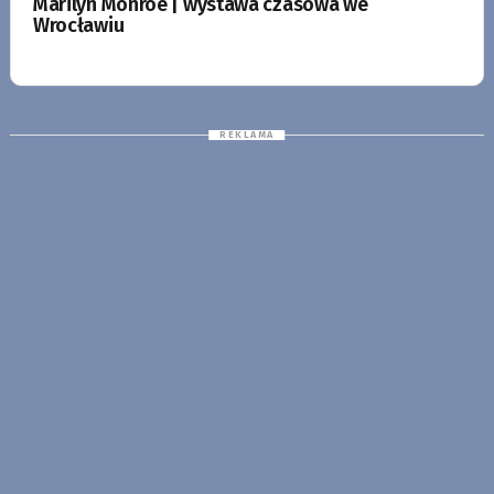
Marilyn Monroe | wystawa czasowa we
Wrocławiu