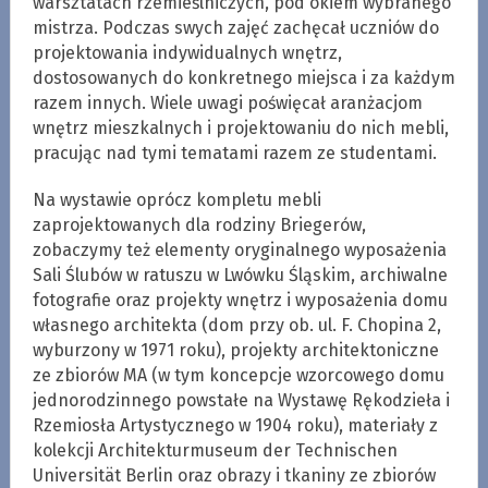
warsztatach rzemieślniczych, pod okiem wybranego
mistrza. Podczas swych zajęć zachęcał uczniów do
projektowania indywidualnych wnętrz,
dostosowanych do konkretnego miejsca i za każdym
razem innych. Wiele uwagi poświęcał aranżacjom
wnętrz mieszkalnych i projektowaniu do nich mebli,
pracując nad tymi tematami razem ze studentami.
Na wystawie oprócz kompletu mebli
zaprojektowanych dla rodziny Briegerów,
zobaczymy też elementy oryginalnego wyposażenia
Sali Ślubów w ratuszu w Lwówku Śląskim, archiwalne
fotografie oraz projekty wnętrz i wyposażenia domu
własnego architekta (dom przy ob. ul. F. Chopina 2,
wyburzony w 1971 roku), projekty architektoniczne
ze zbiorów MA (w tym koncepcje wzorcowego domu
jednorodzinnego powstałe na Wystawę Rękodzieła i
Rzemiosła Artystycznego w 1904 roku), materiały z
kolekcji Architekturmuseum der Technischen
Universität Berlin oraz obrazy i tkaniny ze zbiorów