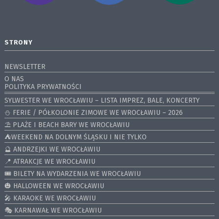
STRONY
NEWSLETTER
O NAS
POLITYKA PRYWATNOŚCI
SYLWESTER WE WROCŁAWIU – LISTA IMPREZ, BALE, KONCERTY
⛄️ FERIE / PÓŁKOLONIE ZIMOWE WE WROCŁAWIU – 2026
⛱️ PLAŻE I BEACH BARY WE WROCŁAWIU
⛺️WEEKEND NA DOLNYM ŚLĄSKU I NIE TYLKO
🔮 ANDRZEJKI WE WROCŁAWIU
📍 ATRAKCJE WE WROCŁAWIU
🎟️ BILETY NA WYDARZENIA WE WROCŁAWIU
🎃 HALLOWEEN WE WROCŁAWIU
🎤 KARAOKE WE WROCŁAWIU
🎭 KARNAWAŁ WE WROCŁAWIU