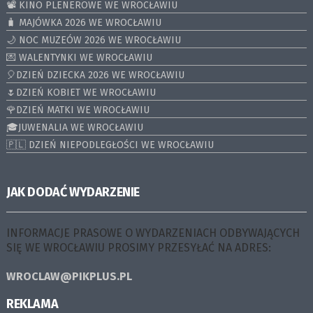
📽️ KINO PLENEROWE WE WROCŁAWIU
🧳 MAJÓWKA 2026 WE WROCŁAWIU
🌙 NOC MUZEÓW 2026 WE WROCŁAWIU
💌 WALENTYNKI WE WROCŁAWIU
🎈DZIEŃ DZIECKA 2026 WE WROCŁAWIU
🌷DZIEŃ KOBIET WE WROCŁAWIU
🌹DZIEŃ MATKI WE WROCŁAWIU
🎓JUWENALIA WE WROCŁAWIU
🇵🇱 DZIEŃ NIEPODLEGŁOŚCI WE WROCŁAWIU
JAK DODAĆ WYDARZENIE
INFORMACJE PRASOWE O WYDARZENIACH ODBYWAJĄCYCH
SIĘ WE WROCŁAWIU PROSIMY PRZESYŁAĆ NA ADRES:
WROCLAW@PIKPLUS.PL
REKLAMA