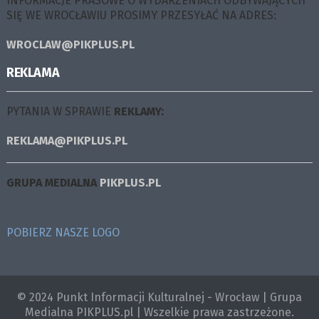
INFORMACJE PRASOWE O WYDARZENIACH ODBYWAJĄCYCH
SIĘ WE WROCŁAWIU PROSIMY PRZESYŁAĆ NA ADRES:
WROCLAW@PIKPLUS.PL
REKLAMA
PYTANIA W SPRAWIE
REKLAMY:
REKLAMA@PIKPLUS.PL
GRUPA MEDIALNA
PIKPLUS.PL
POBIERZ NASZE LOGO
© 2024 Punkt Informacji Kulturalnej - Wrocław | Grupa
Medialna PIKPLUS.pl | Wszelkie prawa zastrzeżone.