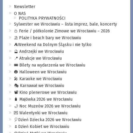
Newsletter
O NAS
POLITYKA PRYWATNOŚCI
Sylwester we Wrocławiu – lista imprez, bale, koncerty
⛄️ Ferie / półkolonie Zimowe we Wrocławiu – 2026
⛱️ Plaże i beach bary we Wrocławiu
⛺️Weekend na Dolnym Śląsku i nie tylko
🔮 Andrzejki we Wrocławiu
📍 Atrakcje we Wrocławiu
🎟️ Bilety na wydarzenia we Wrocławiu
🎃 Halloween we Wrocławiu
🎤 Karaoke we Wrocławiu
🎭 Karnawał we Wrocławiu
📽️ Kino plenerowe we Wrocławiu
🧳 Majówka 2026 we Wrocławiu
🌙 Noc Muzeów 2026 we Wrocławiu
💌 Walentynki we Wrocławiu
🎈Dzień Dziecka 2026 we Wrocławiu
🌷Dzień Kobiet we Wrocławiu