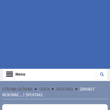
Menu
STRONA GŁÓWNA
TEATR
SPEKTAKL
ZAMIAST
WOJOWAĆ… | SPEKTAKL