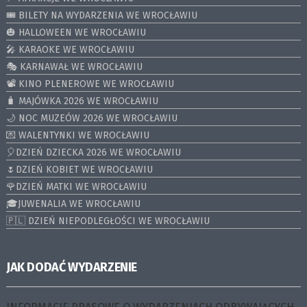
🎟️ BILETY NA WYDARZENIA WE WROCŁAWIU
🎃 HALLOWEEN WE WROCŁAWIU
🎤 KARAOKE WE WROCŁAWIU
🎭 KARNAWAŁ WE WROCŁAWIU
📽️ KINO PLENEROWE WE WROCŁAWIU
🧳 MAJÓWKA 2026 WE WROCŁAWIU
🌙 NOC MUZEÓW 2026 WE WROCŁAWIU
💌 WALENTYNKI WE WROCŁAWIU
🎈DZIEŃ DZIECKA 2026 WE WROCŁAWIU
🌷DZIEŃ KOBIET WE WROCŁAWIU
🌹DZIEŃ MATKI WE WROCŁAWIU
🎓JUWENALIA WE WROCŁAWIU
🇵🇱 DZIEŃ NIEPODLEGŁOŚCI WE WROCŁAWIU
JAK DODAĆ WYDARZENIE