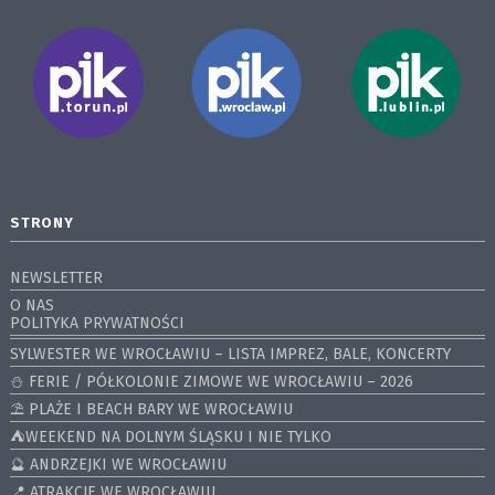
STRONY
NEWSLETTER
O NAS
POLITYKA PRYWATNOŚCI
SYLWESTER WE WROCŁAWIU – LISTA IMPREZ, BALE, KONCERTY
⛄️ FERIE / PÓŁKOLONIE ZIMOWE WE WROCŁAWIU – 2026
⛱️ PLAŻE I BEACH BARY WE WROCŁAWIU
⛺️WEEKEND NA DOLNYM ŚLĄSKU I NIE TYLKO
🔮 ANDRZEJKI WE WROCŁAWIU
📍 ATRAKCJE WE WROCŁAWIU